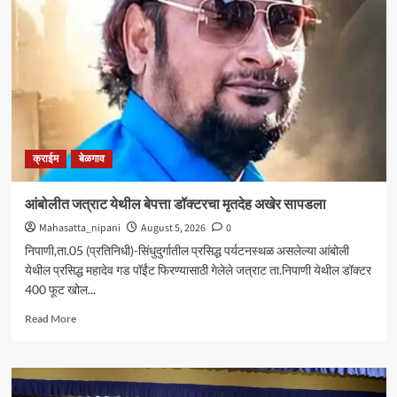
आघाडीचा
रविवारी
भव्य
मेळावा
;
सुजातभाई
आंबेडकर
यांची
प्रमुख
क्राईम
बेळगाव
उपस्थिती
आंबोलीत जत्राट येथील बेपत्ता डॉक्टरचा मृतदेह अखेर सापडला
Mahasatta_nipani
August 5, 2026
0
निपाणी,ता.05 (प्रतिनिधी)-सिंधुदुर्गातील प्रसिद्ध पर्यटनस्थळ असलेल्या आंबोली
येथील प्रसिद्ध महादेव गड पॉईंट फिरण्यासाठी गेलेले जत्राट ता.निपाणी येथील डॉक्टर
400 फूट खोल...
Read
Read More
more
about
आंबोलीत
जत्राट