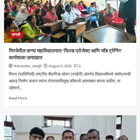
सांगली
मिरजेतील कन्या महाविद्यालयात ‘फिल्ड प्रोजेक्ट आणि जॉब ट्रेनिंग’
कार्यशाळा उत्साहात
Mahasatta_sangli
August 5, 2026
0
मिरज (प्रतिनिधी) राष्ट्रीय शैक्षणिक धोरण (एनईपी) अंतर्गत विद्यार्थ्यांमध्ये संशोधनाची
आवड निर्माण करून त्यांना रोजगाराभिमुख कौशल्ये आत्मसात करता यावीत, या
उद्देशाने...
Read
Read More
more
about
मिरजेतील
कन्या
महाविद्यालयात
‘फिल्ड
प्रोजेक्ट