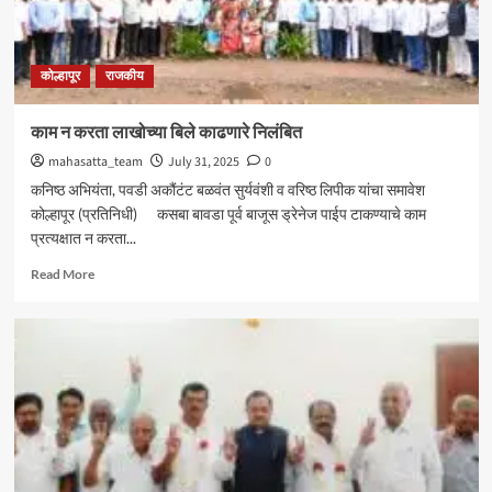
आमदार
शशिकला
जोल्ले_
कोल्हापूर
राजकीय
काम न करता लाखोच्या बिले काढणारे निलंबित
mahasatta_team
July 31, 2025
0
कनिष्ठ अभियंता, पवडी अकौंटंट बळवंत सुर्यवंशी व वरिष्ठ लिपीक यांचा समावेश
कोल्हापूर (प्रतिनिधी) कसबा बावडा पूर्व बाजूस ड्रेनेज पाईप टाकण्याचे काम
प्रत्यक्षात न करता...
Read
Read More
more
about
काम
न
करता
लाखोच्या
बिले
काढणारे
निलंबित