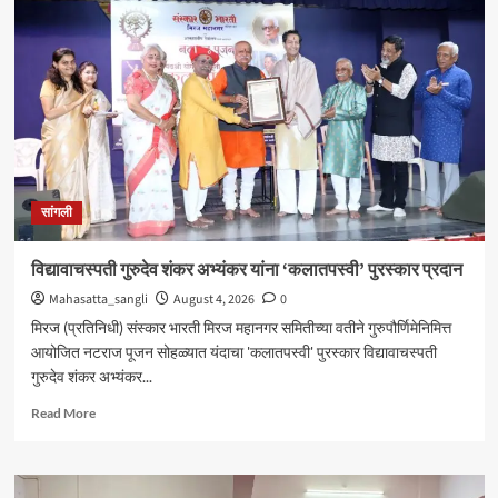
येथील
बेपत्ता
डॉक्टरचा
मृतदेह
अखेर
सापडला
सांगली
विद्यावाचस्पती गुरुदेव शंकर अभ्यंकर यांना ‘कलातपस्वी’ पुरस्कार प्रदान
Mahasatta_sangli
August 4, 2026
0
मिरज (प्रतिनिधी) संस्कार भारती मिरज महानगर समितीच्या वतीने गुरुपौर्णिमेनिमित्त
आयोजित नटराज पूजन सोहळ्यात यंदाचा 'कलातपस्वी' पुरस्कार विद्यावाचस्पती
गुरुदेव शंकर अभ्यंकर...
Read
Read More
more
about
विद्यावाचस्पती
गुरुदेव