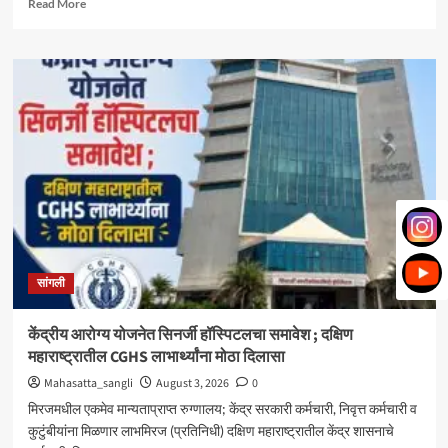
Read
Read More
more
about
मिरज
पंचायत
समितीत
महायुतीचा
झेंडा;
सभापतीपदी
राणी
भोरे,
उपसभापतीपदी
ललिता
शेजूळ
बिनविरोध
सांगली
केंद्रीय आरोग्य योजनेत सिनर्जी हॉस्पिटलचा समावेश ; दक्षिण
महाराष्ट्रातील CGHS लाभार्थ्यांना मोठा दिलासा
Mahasatta_sangli
August 3, 2026
0
मिरजमधील एकमेव मान्यताप्राप्त रुग्णालय; केंद्र सरकारी कर्मचारी, निवृत्त कर्मचारी व
कुटुंबीयांना मिळणार लाभमिरज (प्रतिनिधी) दक्षिण महाराष्ट्रातील केंद्र शासनाचे