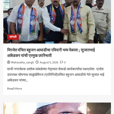
आणि
जॉब
ट्रेनिंग’
कार्यशाळा
उत्साहात
सांगली
मिरजेत वंचित बहुजन आघाडीचा रविवारी भव्य मेळावा ; सुजातभाई
आंबेडकर यांची प्रमुख उपस्थिती
Mahasatta_sangli
August 5, 2026
0
माजी नगरसेवक अशोक कांबळेच्या नेतृत्वात शेकडो कार्यकर्त्यांचा पक्षप्रवेश- प्रदेश
उपाध्यक्ष सोमनाथ साळुंखेमिरज (प्रतिनिधी)वंचित बहुजन आघाडीचे नेते सुजात भाई
आंबेडकर यांच्या...
Read
Read More
more
about
मिरजेत
वंचित
बहुजन