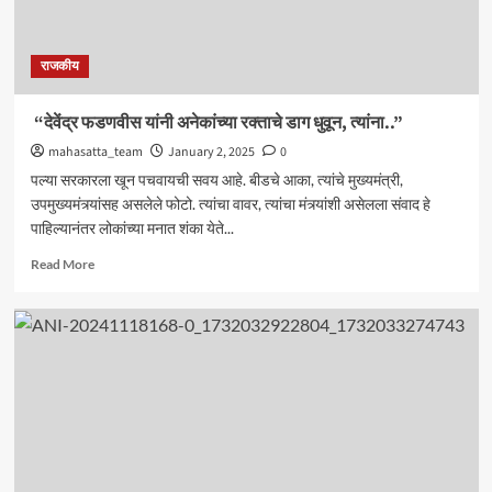
राजकीय
“देवेंद्र फडणवीस यांनी अनेकांच्या रक्ताचे डाग धुवून, त्यांना..”
mahasatta_team
January 2, 2025
0
पल्या सरकारला खून पचवायची सवय आहे. बीडचे आका, त्यांचे मुख्यमंत्री,
उपमुख्यमंत्र्यांसह असलेले फोटो. त्यांचा वावर, त्यांचा मंत्र्यांशी असेलला संवाद हे
पाहिल्यानंतर लोकांच्या मनात शंका येते...
Read
Read More
more
about
“देवेंद्र
फडणवीस
यांनी
अनेकांच्या
रक्ताचे
डाग
धुवून,
त्यांना..”