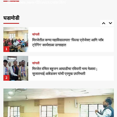
Mahasatta_nipani
mahasatta_team
July 31, 2025
July 23, 2026
0
0
सांगली
मिरजेतील आयडियल स्मार्ट स्कूलमध्ये दहावीच्या विद्यार्थी
मंत्रिमंडळाचा पदग्रहण सोहळा
घडामोडी
5
सांगली
मिरजेतील कन्या महाविद्यालयात ‘फिल्ड प्रोजेक्ट आणि जॉब
ट्रेनिंग’ कार्यशाळा उत्साहात
1
सांगली
मिरजेत वंचित बहुजन आघाडीचा रविवारी भव्य मेळावा ;
सुजातभाई आंबेडकर यांची प्रमुख उपस्थिती
2
क्राईम
बेळगाव
आंबोलीत जत्राट येथील बेपत्ता डॉक्टरचा मृतदेह अखेर सापडला
3