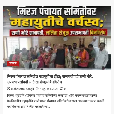
about
‘आमचा
बाप
काढणाऱ्यांना
आज
उत्तर
दिले’;
सत्तांतरानंतर
खाडे,
संजयकाकांचा
विरोधकांवर
निशाणा
सांगली
मिरज पंचायत समितीत महायुतीचा झेंडा; सभापतीपदी राणी भोरे,
उपसभापतीपदी ललिता शेजूळ बिनविरोध
Mahasatta_sangli
August 4, 2026
0
मिरज (प्रतिनिधी)मिरज पंचायत समितीच्या सभापती आणि उपसभापतीपदाच्या
फेरनिवडीत महायुतीने बाजी मारत पंचायत समितीवरील सत्ता आपल्या ताब्यात घेतली.
महाविकास आघाडीतील बदललेल्या...