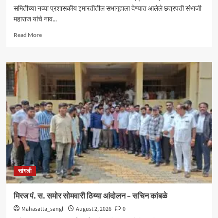
समितीच्या नव्या प्रशासकीय इमारतीतील सभागृहाला देण्यात आलेले छत्रपती संभाजी
महाराज यांचे नाव...
Read
Read More
more
about
आंदोलनादरम्यान
मिरज
पंचायत
समितीत
तणाव
;
नामकरणाच्या
वादावरून
घोषणाबाजी
सांगली
मिरज पं. स. समोर सोमवारी ठिय्या आंदोलन – सचिन कांबळे
Mahasatta_sangli
August 2, 2026
0