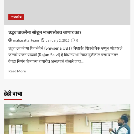
राजकीय
उद्धव ठाकरेंना सोडून भाजपसोबत जाणार का?
mahasatta_team
January 2, 2025
0
उद्धव ठाकरेंच्या शिवसेनेचे (Shivsena UBT) निष्ठावंत शिवसैनिक म्हणून ओळखले
जाणारे राजन साळवी (Rajan Salvi) हे विधानसभा निवडणुकीतील पराभवानंतर
वेगळा निर्णय घेण्याच्या तयारीत असल्याचे बोलले जात...
Read
Read More
more
about
उद्धव
हेही वाचा
ठाकरेंना
सोडून
भाजपसोबत
जाणार
का?