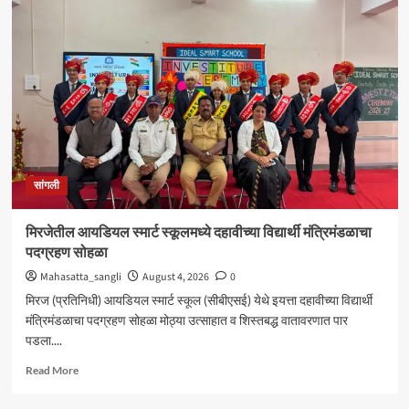
शंकर
अभ्यंकर
यांना
‘कलातपस्वी’
पुरस्कार
प्रदान
सांगली
मिरजेतील आयडियल स्मार्ट स्कूलमध्ये दहावीच्या विद्यार्थी मंत्रिमंडळाचा
पदग्रहण सोहळा
Mahasatta_sangli
August 4, 2026
0
मिरज (प्रतिनिधी) आयडियल स्मार्ट स्कूल (सीबीएसई) येथे इयत्ता दहावीच्या विद्यार्थी
मंत्रिमंडळाचा पदग्रहण सोहळा मोठ्या उत्साहात व शिस्तबद्ध वातावरणात पार
पडला....
Read
Read More
more
about