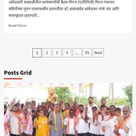
आंबेडकरी चळवळीतील कार्यकर्त्यांची बैठक मिरज (प्रतिनिधी) मिरज पंचायत
समितीच्या नूतन प्रशासकीय इमारतीला डॉ. बाबासाहेब आंबेडकर यांचे नाव आणि
सभागृहाला छत्रपती...
Read
Read More
more
about
मिरज
पं.
Posts
2
3
4
95
Next
1
…
स.
pagination
समोर
सोमवारी
ठिय्या
Posts Grid
आंदोलन
–
सचिन
कांबळे