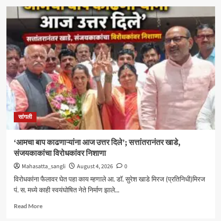
मिरजेतील
आयडियल
स्मार्ट
स्कूलमध्ये
दहावीच्या
विद्यार्थी
मंत्रिमंडळाचा
पदग्रहण
सोहळा
सांगली
‘आमचा बाप काढणाऱ्यांना आज उत्तर दिले’; सत्तांतरानंतर खाडे,
संजयकाकांचा विरोधकांवर निशाणा
Mahasatta_sangli
August 4, 2026
0
विरोधकांना फैलावर घेत पहा काय म्हणाले आ. डॉ. सुरेश खाडे मिरज (प्रतिनिधी)मिरज
पं. स. मध्ये काही स्वयंघोषित नेते निर्माण झाले...
Read
Read More
more