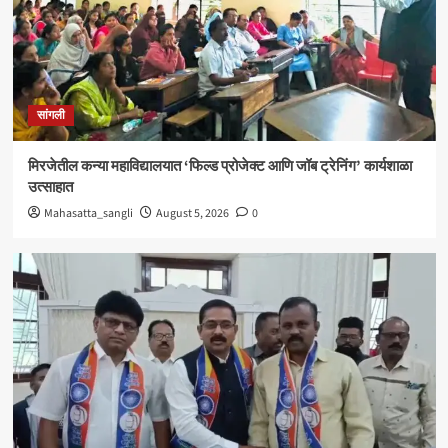
सांगली
विद्यावाचस्पती गुरुदेव शंकर अभ्यंकर यांना ‘कलातपस्वी’
पुरस्कार प्रदान
4
सांगली
सांगली
मिरजेतील आयडियल स्मार्ट स्कूलमध्ये दहावीच्या विद्यार्थी
मंत्रिमंडळाचा पदग्रहण सोहळा
मिरजेतील कन्या महाविद्यालयात ‘फिल्ड प्रोजेक्ट आणि जॉब ट्रेनिंग’ कार्यशाळा
5
उत्साहात
Mahasatta_sangli
August 5, 2026
0
सांगली
मिरजेतील कन्या महाविद्यालयात ‘फिल्ड प्रोजेक्ट आणि जॉब
ट्रेनिंग’ कार्यशाळा उत्साहात
1
सांगली
मिरजेत वंचित बहुजन आघाडीचा रविवारी भव्य मेळावा ;
सुजातभाई आंबेडकर यांची प्रमुख उपस्थिती
2