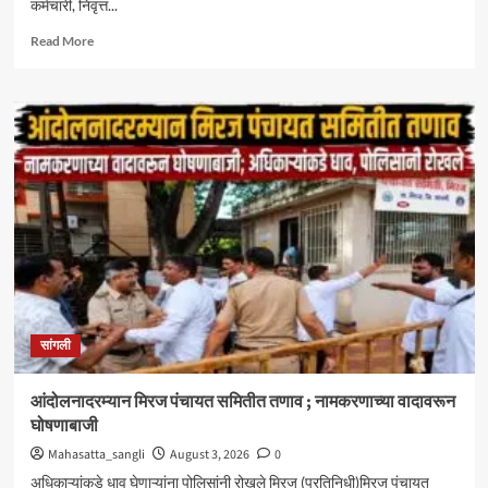
कर्मचारी, निवृत्त...
Read
Read More
more
about
केंद्रीय
आरोग्य
योजनेत
सिनर्जी
हॉस्पिटलचा
समावेश
;
दक्षिण
महाराष्ट्रातील
CGHS
लाभार्थ्यांना
मोठा
सांगली
दिलासा
आंदोलनादरम्यान मिरज पंचायत समितीत तणाव ; नामकरणाच्या वादावरून
घोषणाबाजी
Mahasatta_sangli
August 3, 2026
0
अधिकाऱ्यांकडे धाव घेणाऱ्यांना पोलिसांनी रोखले मिरज (प्रतिनिधी)मिरज पंचायत