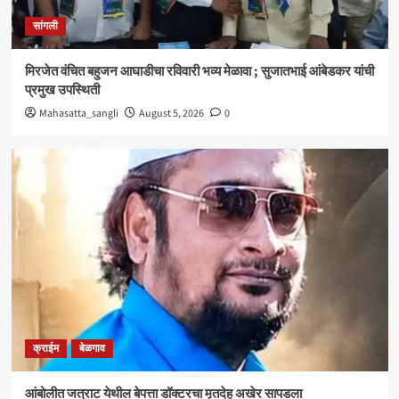
क्राईम
बेळगाव
सांगली
आंबोलीत जत्राट येथील बेपत्ता डॉक्टरचा मृतदेह अखेर सापडला
3
मिरजेत वंचित बहुजन आघाडीचा रविवारी भव्य मेळावा ; सुजातभाई आंबेडकर यांची
प्रमुख उपस्थिती
सांगली
Mahasatta_sangli
August 5, 2026
0
विद्यावाचस्पती गुरुदेव शंकर अभ्यंकर यांना ‘कलातपस्वी’
पुरस्कार प्रदान
4
सांगली
मिरजेतील आयडियल स्मार्ट स्कूलमध्ये दहावीच्या विद्यार्थी
मंत्रिमंडळाचा पदग्रहण सोहळा
5
क्राईम
बेळगाव
आंबोलीत जत्राट येथील बेपत्ता डॉक्टरचा मृतदेह अखेर सापडला