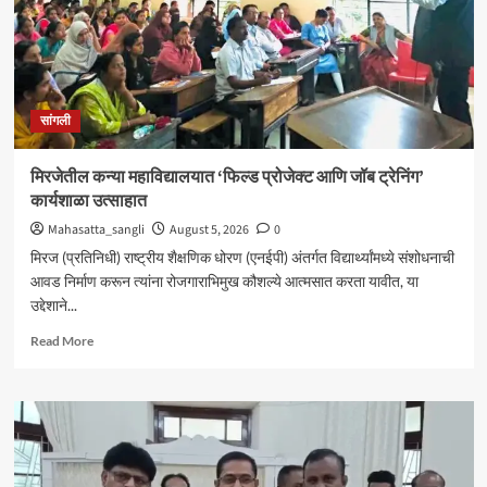
सांगली
मिरजेतील कन्या महाविद्यालयात ‘फिल्ड प्रोजेक्ट आणि जॉब ट्रेनिंग’
कार्यशाळा उत्साहात
Mahasatta_sangli
August 5, 2026
0
मिरज (प्रतिनिधी) राष्ट्रीय शैक्षणिक धोरण (एनईपी) अंतर्गत विद्यार्थ्यांमध्ये संशोधनाची
आवड निर्माण करून त्यांना रोजगाराभिमुख कौशल्ये आत्मसात करता यावीत, या
उद्देशाने...
Read
Read More
more
about
मिरजेतील
कन्या
महाविद्यालयात
‘फिल्ड
प्रोजेक्ट