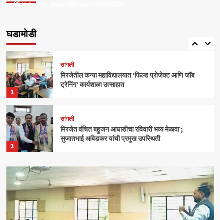
Mahasatta_nipani
mahasatta_team
July 31, 2025
July 23, 2026
0
0
सांगली
मिरजेतील आयडियल स्मार्ट स्कूलमध्ये दहावीच्या विद्यार्थी
मंत्रिमंडळाचा पदग्रहण सोहळा
घडामोडी
5
सांगली
मिरजेतील कन्या महाविद्यालयात ‘फिल्ड प्रोजेक्ट आणि जॉब
ट्रेनिंग’ कार्यशाळा उत्साहात
1
सांगली
मिरजेत वंचित बहुजन आघाडीचा रविवारी भव्य मेळावा ;
सुजातभाई आंबेडकर यांची प्रमुख उपस्थिती
2
क्राईम
बेळगाव
आंबोलीत जत्राट येथील बेपत्ता डॉक्टरचा मृतदेह अखेर सापडला
3