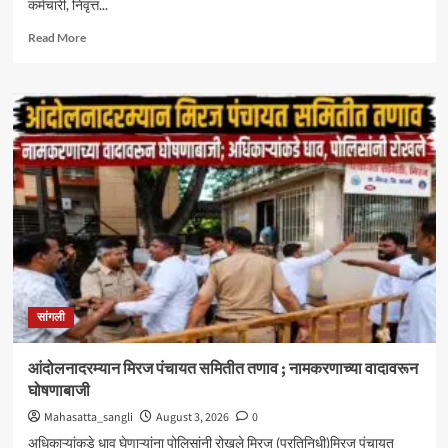
कर्मचारी, निवृत्त...
Read
Read More
more
about
केंद्रीय
आरोग्य
योजनेत
सिनर्जी
हॉस्पिटलचा
समावेश
;
दक्षिण
महाराष्ट्रातील
CGHS
लाभार्थ्यांना
मोठा
सांगली
दिलासा
आंदोलनादरम्यान मिरज पंचायत समितीत तणाव ; नामकरणाच्या वादावरून
घोषणाबाजी
Mahasatta_sangli
August 3, 2026
0
अधिकाऱ्यांकडे धाव घेणाऱ्यांना पोलिसांनी रोखले मिरज (प्रतिनिधी)मिरज पंचायत