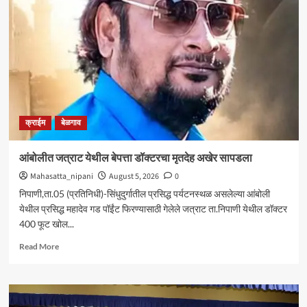
आघाडीचा
रविवारी
भव्य
मेळावा
;
सुजातभाई
आंबेडकर
यांची
प्रमुख
क्राईम
बेळगाव
उपस्थिती
आंबोलीत जत्राट येथील बेपत्ता डॉक्टरचा मृतदेह अखेर सापडला
Mahasatta_nipani
August 5, 2026
0
निपाणी,ता.05 (प्रतिनिधी)-सिंधुदुर्गातील प्रसिद्ध पर्यटनस्थळ असलेल्या आंबोली
येथील प्रसिद्ध महादेव गड पॉईंट फिरण्यासाठी गेलेले जत्राट ता.निपाणी येथील डॉक्टर
400 फूट खोल...
Read
Read More
more
about
आंबोलीत
जत्राट