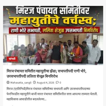
about
‘आमचा
बाप
काढणाऱ्यांना
आज
उत्तर
दिले’;
सत्तांतरानंतर
खाडे,
संजयकाकांचा
विरोधकांवर
निशाणा
सांगली
मिरज पंचायत समितीत महायुतीचा झेंडा; सभापतीपदी राणी भोरे,
उपसभापतीपदी ललिता शेजूळ बिनविरोध
Mahasatta_sangli
August 4, 2026
0
मिरज (प्रतिनिधी)मिरज पंचायत समितीच्या सभापती आणि उपसभापतीपदाच्या
फेरनिवडीत महायुतीने बाजी मारत पंचायत समितीवरील सत्ता आपल्या ताब्यात घेतली.
महाविकास आघाडीतील बदललेल्या...