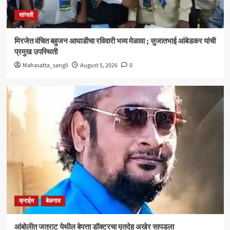
क्राईम
बेळगाव
सांगली
आंबोलीत जत्राट येथील बेपत्ता डॉक्टरचा मृतदेह अखेर सापडला
3
मिरजेत वंचित बहुजन आघाडीचा रविवारी भव्य मेळावा ; सुजातभाई आंबेडकर यांची
प्रमुख उपस्थिती
सांगली
Mahasatta_sangli
August 5, 2026
0
विद्यावाचस्पती गुरुदेव शंकर अभ्यंकर यांना ‘कलातपस्वी’
पुरस्कार प्रदान
4
सांगली
मिरजेतील आयडियल स्मार्ट स्कूलमध्ये दहावीच्या विद्यार्थी
मंत्रिमंडळाचा पदग्रहण सोहळा
5
क्राईम
बेळगाव
आंबोलीत जत्राट येथील बेपत्ता डॉक्टरचा मृतदेह अखेर सापडला