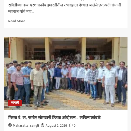
समितीच्या नव्या प्रशासकीय इमारतीतील सभागृहाला देण्यात आलेले छत्रपती संभाजी
महाराज यांचे नाव...
Read
Read More
more
about
आंदोलनादरम्यान
मिरज
पंचायत
समितीत
तणाव
;
नामकरणाच्या
वादावरून
घोषणाबाजी
सांगली
मिरज पं. स. समोर सोमवारी ठिय्या आंदोलन – सचिन कांबळे
Mahasatta_sangli
August 2, 2026
0