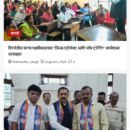
सांगली
विद्यावाचस्पती गुरुदेव शंकर अभ्यंकर यांना ‘कलातपस्वी’
पुरस्कार प्रदान
4
सांगली
सांगली
मिरजेतील आयडियल स्मार्ट स्कूलमध्ये दहावीच्या विद्यार्थी
मंत्रिमंडळाचा पदग्रहण सोहळा
मिरजेतील कन्या महाविद्यालयात ‘फिल्ड प्रोजेक्ट आणि जॉब ट्रेनिंग’ कार्यशाळा
5
उत्साहात
Mahasatta_sangli
August 5, 2026
0
सांगली
मिरजेतील कन्या महाविद्यालयात ‘फिल्ड प्रोजेक्ट आणि जॉब
ट्रेनिंग’ कार्यशाळा उत्साहात
1
सांगली
मिरजेत वंचित बहुजन आघाडीचा रविवारी भव्य मेळावा ;
सुजातभाई आंबेडकर यांची प्रमुख उपस्थिती
2