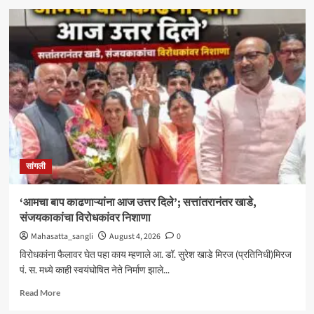
मिरजेतील
आयडियल
स्मार्ट
स्कूलमध्ये
दहावीच्या
विद्यार्थी
मंत्रिमंडळाचा
पदग्रहण
सोहळा
सांगली
‘आमचा बाप काढणाऱ्यांना आज उत्तर दिले’; सत्तांतरानंतर खाडे,
संजयकाकांचा विरोधकांवर निशाणा
Mahasatta_sangli
August 4, 2026
0
विरोधकांना फैलावर घेत पहा काय म्हणाले आ. डॉ. सुरेश खाडे मिरज (प्रतिनिधी)मिरज
पं. स. मध्ये काही स्वयंघोषित नेते निर्माण झाले...
Read
Read More
more