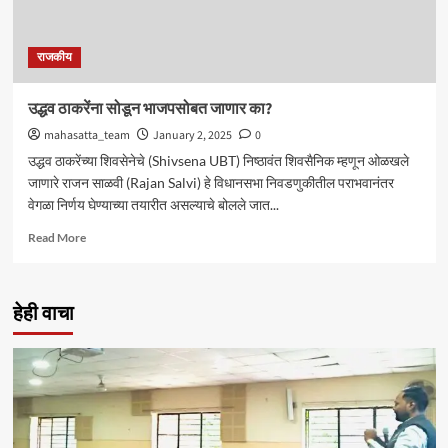
राजकीय
उद्धव ठाकरेंना सोडून भाजपसोबत जाणार का?
mahasatta_team
January 2, 2025
0
उद्धव ठाकरेंच्या शिवसेनेचे (Shivsena UBT) निष्ठावंत शिवसैनिक म्हणून ओळखले
जाणारे राजन साळवी (Rajan Salvi) हे विधानसभा निवडणुकीतील पराभवानंतर
वेगळा निर्णय घेण्याच्या तयारीत असल्याचे बोलले जात...
Read
Read More
more
about
उद्धव
हेही वाचा
ठाकरेंना
सोडून
भाजपसोबत
जाणार
का?