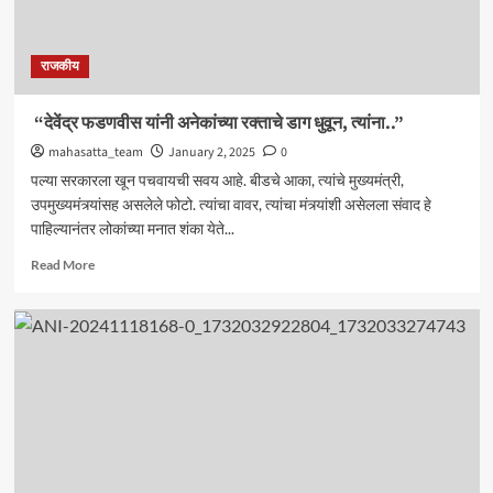
राजकीय
“देवेंद्र फडणवीस यांनी अनेकांच्या रक्ताचे डाग धुवून, त्यांना..”
mahasatta_team
January 2, 2025
0
पल्या सरकारला खून पचवायची सवय आहे. बीडचे आका, त्यांचे मुख्यमंत्री,
उपमुख्यमंत्र्यांसह असलेले फोटो. त्यांचा वावर, त्यांचा मंत्र्यांशी असेलला संवाद हे
पाहिल्यानंतर लोकांच्या मनात शंका येते...
Read
Read More
more
about
“देवेंद्र
फडणवीस
यांनी
अनेकांच्या
रक्ताचे
डाग
धुवून,
त्यांना..”