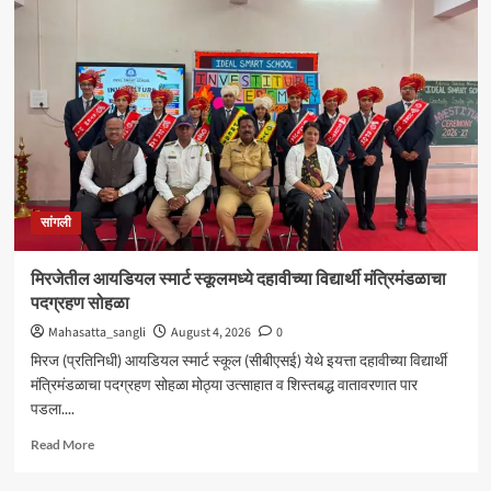
शंकर
अभ्यंकर
यांना
‘कलातपस्वी’
पुरस्कार
प्रदान
सांगली
मिरजेतील आयडियल स्मार्ट स्कूलमध्ये दहावीच्या विद्यार्थी मंत्रिमंडळाचा
पदग्रहण सोहळा
Mahasatta_sangli
August 4, 2026
0
मिरज (प्रतिनिधी) आयडियल स्मार्ट स्कूल (सीबीएसई) येथे इयत्ता दहावीच्या विद्यार्थी
मंत्रिमंडळाचा पदग्रहण सोहळा मोठ्या उत्साहात व शिस्तबद्ध वातावरणात पार
पडला....
Read
Read More
more
about