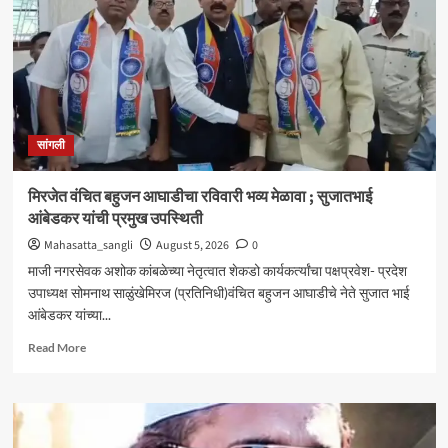
आणि
जॉब
ट्रेनिंग’
कार्यशाळा
उत्साहात
सांगली
मिरजेत वंचित बहुजन आघाडीचा रविवारी भव्य मेळावा ; सुजातभाई
आंबेडकर यांची प्रमुख उपस्थिती
Mahasatta_sangli
August 5, 2026
0
माजी नगरसेवक अशोक कांबळेच्या नेतृत्वात शेकडो कार्यकर्त्यांचा पक्षप्रवेश- प्रदेश
उपाध्यक्ष सोमनाथ साळुंखेमिरज (प्रतिनिधी)वंचित बहुजन आघाडीचे नेते सुजात भाई
आंबेडकर यांच्या...
Read
Read More
more
about
मिरजेत
वंचित
बहुजन