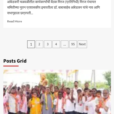
आंबेडकरी चळवळीतील कार्यकर्त्यांची बैठक मिरज (प्रतिनिधी) मिरज पंचायत
समितीच्या नूतन प्रशासकीय इमारतीला डॉ. बाबासाहेब आंबेडकर यांचे नाव आणि
सभागृहाला छत्रपती...
Read
Read More
more
about
मिरज
पं.
Posts
2
3
4
95
Next
1
…
स.
pagination
समोर
सोमवारी
ठिय्या
Posts Grid
आंदोलन
–
सचिन
कांबळे