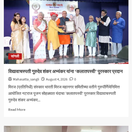
येथील
बेपत्ता
डॉक्टरचा
मृतदेह
अखेर
सापडला
सांगली
विद्यावाचस्पती गुरुदेव शंकर अभ्यंकर यांना ‘कलातपस्वी’ पुरस्कार प्रदान
Mahasatta_sangli
August 4, 2026
0
मिरज (प्रतिनिधी) संस्कार भारती मिरज महानगर समितीच्या वतीने गुरुपौर्णिमेनिमित्त
आयोजित नटराज पूजन सोहळ्यात यंदाचा 'कलातपस्वी' पुरस्कार विद्यावाचस्पती
गुरुदेव शंकर अभ्यंकर...
Read
Read More
more
about
विद्यावाचस्पती
गुरुदेव