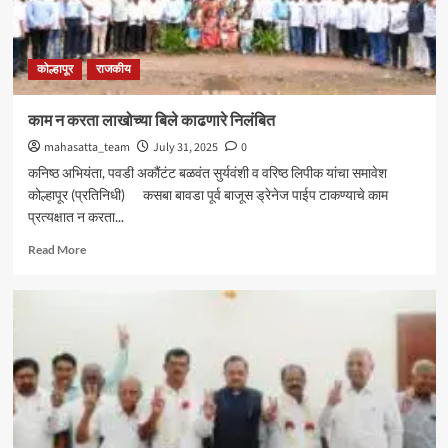
आमदार
शशिकला
जोल्ले_
कोल्हापूर
राजकीय
काम न करता लाखोच्या बिले काढणारे निलंबित
mahasatta_team
July 31, 2025
0
कनिष्ठ अभियंता, पवडी अकौंटंट बळवंत सुर्यवंशी व वरिष्ठ लिपीक यांचा समावेश
कोल्हापूर (प्रतिनिधी) कसबा बावडा पूर्व बाजूस ड्रेनेज पाईप टाकण्याचे काम
प्रत्यक्षात न करता...
Read
Read More
more
about
काम
न
करता
लाखोच्या
बिले
काढणारे
निलंबित