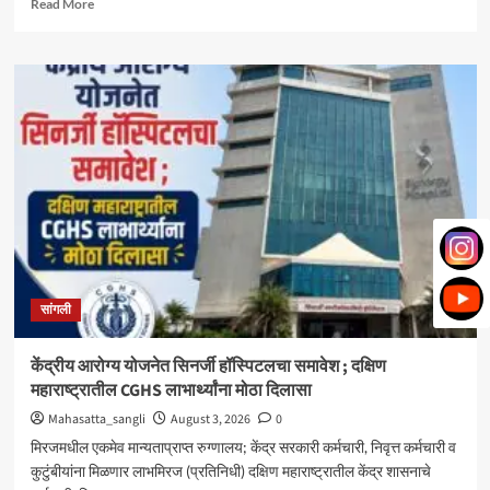
Read
Read More
more
about
मिरज
पंचायत
समितीत
महायुतीचा
झेंडा;
सभापतीपदी
राणी
भोरे,
उपसभापतीपदी
ललिता
शेजूळ
बिनविरोध
सांगली
केंद्रीय आरोग्य योजनेत सिनर्जी हॉस्पिटलचा समावेश ; दक्षिण
महाराष्ट्रातील CGHS लाभार्थ्यांना मोठा दिलासा
Mahasatta_sangli
August 3, 2026
0
मिरजमधील एकमेव मान्यताप्राप्त रुग्णालय; केंद्र सरकारी कर्मचारी, निवृत्त कर्मचारी व
कुटुंबीयांना मिळणार लाभमिरज (प्रतिनिधी) दक्षिण महाराष्ट्रातील केंद्र शासनाचे