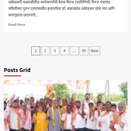
आंबेडकरी चळवळीतील कार्यकर्त्यांची बैठक मिरज (प्रतिनिधी) मिरज पंचायत
समितीच्या नूतन प्रशासकीय इमारतीला डॉ. बाबासाहेब आंबेडकर यांचे नाव आणि
सभागृहाला छत्रपती...
Read
Read More
more
about
मिरज
पं.
Posts
2
3
4
95
Next
1
…
स.
pagination
समोर
सोमवारी
ठिय्या
Posts Grid
आंदोलन
–
सचिन
कांबळे