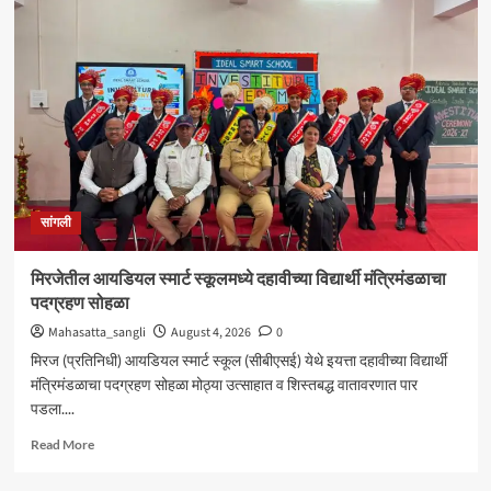
शंकर
अभ्यंकर
यांना
‘कलातपस्वी’
पुरस्कार
प्रदान
सांगली
मिरजेतील आयडियल स्मार्ट स्कूलमध्ये दहावीच्या विद्यार्थी मंत्रिमंडळाचा
पदग्रहण सोहळा
Mahasatta_sangli
August 4, 2026
0
मिरज (प्रतिनिधी) आयडियल स्मार्ट स्कूल (सीबीएसई) येथे इयत्ता दहावीच्या विद्यार्थी
मंत्रिमंडळाचा पदग्रहण सोहळा मोठ्या उत्साहात व शिस्तबद्ध वातावरणात पार
पडला....
Read
Read More
more
about