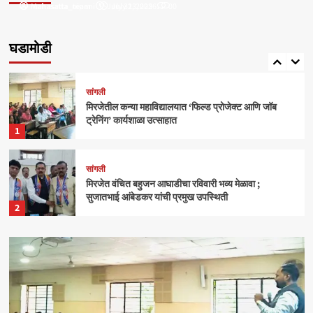
Mahasatta_nipani
mahasatta_team
July 31, 2025
July 23, 2026
0
0
सांगली
मिरजेतील आयडियल स्मार्ट स्कूलमध्ये दहावीच्या विद्यार्थी
मंत्रिमंडळाचा पदग्रहण सोहळा
घडामोडी
5
सांगली
मिरजेतील कन्या महाविद्यालयात ‘फिल्ड प्रोजेक्ट आणि जॉब
ट्रेनिंग’ कार्यशाळा उत्साहात
1
सांगली
मिरजेत वंचित बहुजन आघाडीचा रविवारी भव्य मेळावा ;
सुजातभाई आंबेडकर यांची प्रमुख उपस्थिती
2
क्राईम
बेळगाव
आंबोलीत जत्राट येथील बेपत्ता डॉक्टरचा मृतदेह अखेर सापडला
3