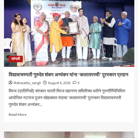
येथील
बेपत्ता
डॉक्टरचा
मृतदेह
अखेर
सापडला
सांगली
विद्यावाचस्पती गुरुदेव शंकर अभ्यंकर यांना ‘कलातपस्वी’ पुरस्कार प्रदान
Mahasatta_sangli
August 4, 2026
0
मिरज (प्रतिनिधी) संस्कार भारती मिरज महानगर समितीच्या वतीने गुरुपौर्णिमेनिमित्त
आयोजित नटराज पूजन सोहळ्यात यंदाचा 'कलातपस्वी' पुरस्कार विद्यावाचस्पती
गुरुदेव शंकर अभ्यंकर...
Read
Read More
more
about
विद्यावाचस्पती
गुरुदेव