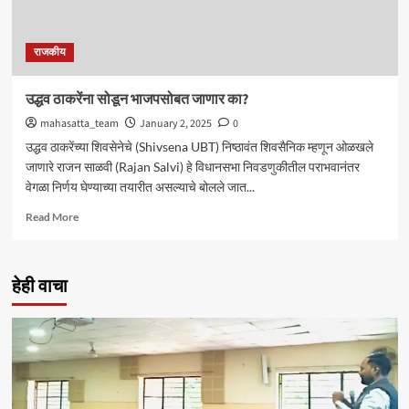
राजकीय
उद्धव ठाकरेंना सोडून भाजपसोबत जाणार का?
mahasatta_team
January 2, 2025
0
उद्धव ठाकरेंच्या शिवसेनेचे (Shivsena UBT) निष्ठावंत शिवसैनिक म्हणून ओळखले
जाणारे राजन साळवी (Rajan Salvi) हे विधानसभा निवडणुकीतील पराभवानंतर
वेगळा निर्णय घेण्याच्या तयारीत असल्याचे बोलले जात...
Read
Read More
more
about
उद्धव
हेही वाचा
ठाकरेंना
सोडून
भाजपसोबत
जाणार
का?