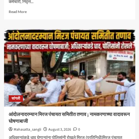
कर्मचारी, निवृत्त...
Read
Read More
more
about
केंद्रीय
आरोग्य
योजनेत
सिनर्जी
हॉस्पिटलचा
समावेश
;
दक्षिण
महाराष्ट्रातील
CGHS
लाभार्थ्यांना
मोठा
सांगली
दिलासा
आंदोलनादरम्यान मिरज पंचायत समितीत तणाव ; नामकरणाच्या वादावरून
घोषणाबाजी
Mahasatta_sangli
August 3, 2026
0
अधिकाऱ्यांकडे धाव घेणाऱ्यांना पोलिसांनी रोखले मिरज (प्रतिनिधी)मिरज पंचायत