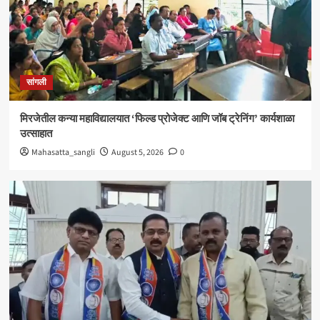
सांगली
विद्यावाचस्पती गुरुदेव शंकर अभ्यंकर यांना ‘कलातपस्वी’
पुरस्कार प्रदान
4
सांगली
सांगली
मिरजेतील आयडियल स्मार्ट स्कूलमध्ये दहावीच्या विद्यार्थी
मंत्रिमंडळाचा पदग्रहण सोहळा
मिरजेतील कन्या महाविद्यालयात ‘फिल्ड प्रोजेक्ट आणि जॉब ट्रेनिंग’ कार्यशाळा
5
उत्साहात
Mahasatta_sangli
August 5, 2026
0
सांगली
मिरजेतील कन्या महाविद्यालयात ‘फिल्ड प्रोजेक्ट आणि जॉब
ट्रेनिंग’ कार्यशाळा उत्साहात
1
सांगली
मिरजेत वंचित बहुजन आघाडीचा रविवारी भव्य मेळावा ;
सुजातभाई आंबेडकर यांची प्रमुख उपस्थिती
2