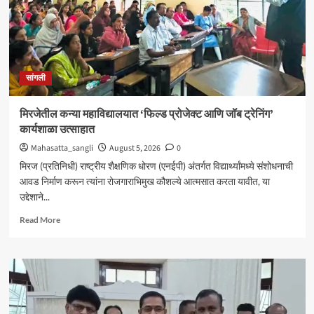
सांगली
मिरजेतील कन्या महाविद्यालयात ‘फिल्ड प्रोजेक्ट आणि जॉब ट्रेनिंग’
कार्यशाळा उत्साहात
Mahasatta_sangli
August 5, 2026
0
मिरज (प्रतिनिधी) राष्ट्रीय शैक्षणिक धोरण (एनईपी) अंतर्गत विद्यार्थ्यांमध्ये संशोधनाची
आवड निर्माण करून त्यांना रोजगाराभिमुख कौशल्ये आत्मसात करता यावीत, या
उद्देशाने...
Read
Read More
more
about
मिरजेतील
कन्या
महाविद्यालयात
‘फिल्ड
प्रोजेक्ट