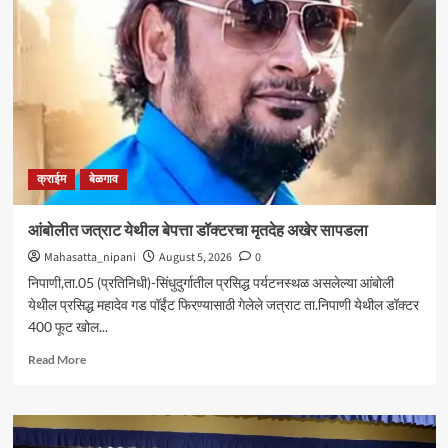
आघाडीचा
रविवारी
भव्य
मेळावा
;
सुजातभाई
आंबेडकर
यांची
प्रमुख
क्राईम
बेळगाव
उपस्थिती
आंबोलीत जत्राट येथील बेपत्ता डॉक्टरचा मृतदेह अखेर सापडला
Mahasatta_nipani
August 5, 2026
0
निपाणी,ता.05 (प्रतिनिधी)-सिंधुदुर्गातील प्रसिद्ध पर्यटनस्थळ असलेल्या आंबोली
येथील प्रसिद्ध महादेव गड पॉईंट फिरण्यासाठी गेलेले जत्राट ता.निपाणी येथील डॉक्टर
400 फूट खोल...
Read
Read More
more
about
आंबोलीत
जत्राट