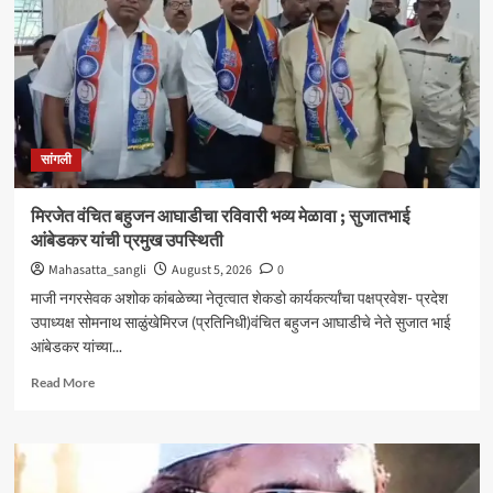
आणि
जॉब
ट्रेनिंग’
कार्यशाळा
उत्साहात
सांगली
मिरजेत वंचित बहुजन आघाडीचा रविवारी भव्य मेळावा ; सुजातभाई
आंबेडकर यांची प्रमुख उपस्थिती
Mahasatta_sangli
August 5, 2026
0
माजी नगरसेवक अशोक कांबळेच्या नेतृत्वात शेकडो कार्यकर्त्यांचा पक्षप्रवेश- प्रदेश
उपाध्यक्ष सोमनाथ साळुंखेमिरज (प्रतिनिधी)वंचित बहुजन आघाडीचे नेते सुजात भाई
आंबेडकर यांच्या...
Read
Read More
more
about
मिरजेत
वंचित
बहुजन