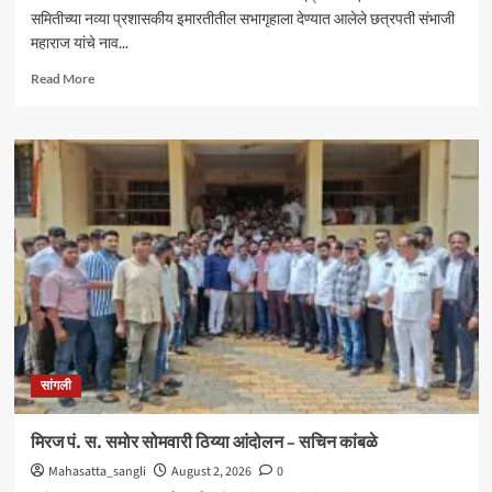
समितीच्या नव्या प्रशासकीय इमारतीतील सभागृहाला देण्यात आलेले छत्रपती संभाजी
महाराज यांचे नाव...
Read
Read More
more
about
आंदोलनादरम्यान
मिरज
पंचायत
समितीत
तणाव
;
नामकरणाच्या
वादावरून
घोषणाबाजी
सांगली
मिरज पं. स. समोर सोमवारी ठिय्या आंदोलन – सचिन कांबळे
Mahasatta_sangli
August 2, 2026
0