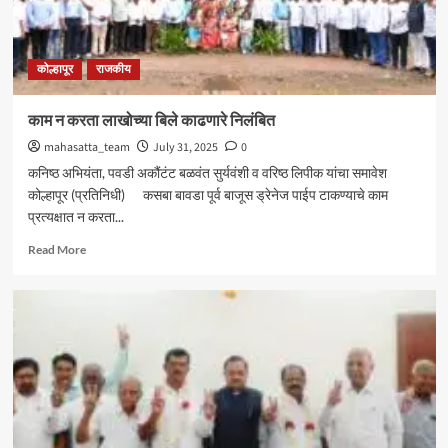
आमदार
शशिकला
जोल्ले_
कोल्हापूर
राजकीय
काम न करता लाखोच्या बिले काढणारे निलंबित
mahasatta_team
July 31, 2025
0
कनिष्ठ अभियंता, पवडी अकौंटंट बळवंत सुर्यवंशी व वरिष्ठ लिपीक यांचा समावेश
कोल्हापूर (प्रतिनिधी) कसबा बावडा पूर्व बाजूस ड्रेनेज पाईप टाकण्याचे काम
प्रत्यक्षात न करता...
Read
Read More
more
about
काम
न
करता
लाखोच्या
बिले
काढणारे
निलंबित