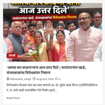
मिरजेतील
आयडियल
स्मार्ट
स्कूलमध्ये
दहावीच्या
विद्यार्थी
मंत्रिमंडळाचा
पदग्रहण
सोहळा
सांगली
‘आमचा बाप काढणाऱ्यांना आज उत्तर दिले’; सत्तांतरानंतर खाडे,
संजयकाकांचा विरोधकांवर निशाणा
Mahasatta_sangli
August 4, 2026
0
विरोधकांना फैलावर घेत पहा काय म्हणाले आ. डॉ. सुरेश खाडे मिरज (प्रतिनिधी)मिरज
पं. स. मध्ये काही स्वयंघोषित नेते निर्माण झाले...
Read
Read More
more