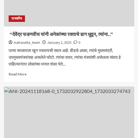
राजकीय
“देवेंद्र फडणवीस यांनी अनेकांच्या रक्ताचे डाग धुवून, त्यांना..”
mahasatta_team
January 2, 2025
0
पल्या सरकारला खून पचवायची सवय आहे. बीडचे आका, त्यांचे मुख्यमंत्री,
उपमुख्यमंत्र्यांसह असलेले फोटो. त्यांचा वावर, त्यांचा मंत्र्यांशी असेलला संवाद हे
पाहिल्यानंतर लोकांच्या मनात शंका येते...
Read
Read More
more
about
“देवेंद्र
फडणवीस
यांनी
अनेकांच्या
रक्ताचे
डाग
धुवून,
त्यांना..”