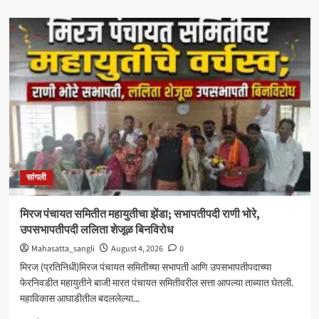
about
‘आमचा
बाप
काढणाऱ्यांना
आज
उत्तर
दिले’;
सत्तांतरानंतर
खाडे,
संजयकाकांचा
विरोधकांवर
निशाणा
सांगली
मिरज पंचायत समितीत महायुतीचा झेंडा; सभापतीपदी राणी भोरे,
उपसभापतीपदी ललिता शेजूळ बिनविरोध
Mahasatta_sangli
August 4, 2026
0
मिरज (प्रतिनिधी)मिरज पंचायत समितीच्या सभापती आणि उपसभापतीपदाच्या
फेरनिवडीत महायुतीने बाजी मारत पंचायत समितीवरील सत्ता आपल्या ताब्यात घेतली.
महाविकास आघाडीतील बदललेल्या...