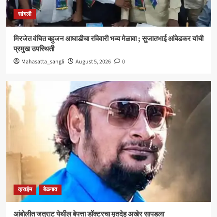
क्राईम
बेळगाव
सांगली
आंबोलीत जत्राट येथील बेपत्ता डॉक्टरचा मृतदेह अखेर सापडला
3
मिरजेत वंचित बहुजन आघाडीचा रविवारी भव्य मेळावा ; सुजातभाई आंबेडकर यांची
प्रमुख उपस्थिती
सांगली
Mahasatta_sangli
August 5, 2026
0
विद्यावाचस्पती गुरुदेव शंकर अभ्यंकर यांना ‘कलातपस्वी’
पुरस्कार प्रदान
4
सांगली
मिरजेतील आयडियल स्मार्ट स्कूलमध्ये दहावीच्या विद्यार्थी
मंत्रिमंडळाचा पदग्रहण सोहळा
5
क्राईम
बेळगाव
आंबोलीत जत्राट येथील बेपत्ता डॉक्टरचा मृतदेह अखेर सापडला