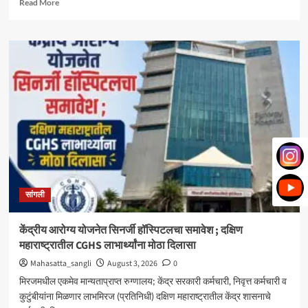
Read
Read More
more
about
मिरज
पंचायत
समितीत
महायुतीचा
झेंडा;
सभापतीपदी
राणी
भोरे,
उपसभापतीपदी
ललिता
शेजूळ
बिनविरोध
सांगली
केंद्रीय आरोग्य योजनेत सिनर्जी हॉस्पिटलचा समावेश ; दक्षिण
महाराष्ट्रातील CGHS लाभार्थ्यांना मोठा दिलासा
Mahasatta_sangli
August 3, 2026
0
मिरजमधील एकमेव मान्यताप्राप्त रुग्णालय; केंद्र सरकारी कर्मचारी, निवृत्त कर्मचारी व
कुटुंबीयांना मिळणार लाभमिरज (प्रतिनिधी) दक्षिण महाराष्ट्रातील केंद्र शासनाचे