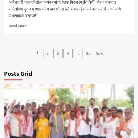
आंबेडकरी चळवळीतील कार्यकर्त्यांची बैठक मिरज (प्रतिनिधी) मिरज पंचायत
समितीच्या नूतन प्रशासकीय इमारतीला डॉ. बाबासाहेब आंबेडकर यांचे नाव आणि
सभागृहाला छत्रपती...
Read
Read More
more
about
मिरज
पं.
Posts
2
3
4
95
Next
1
…
स.
pagination
समोर
सोमवारी
ठिय्या
Posts Grid
आंदोलन
–
सचिन
कांबळे