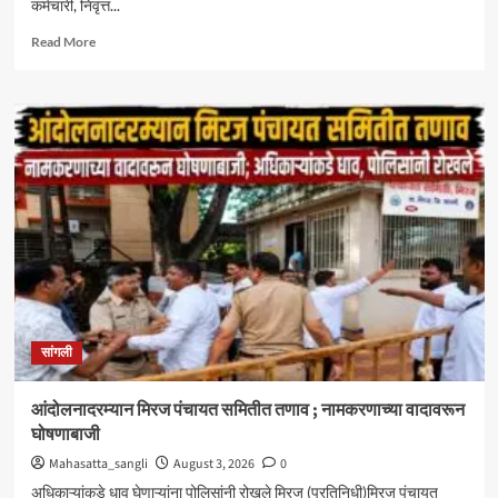
कर्मचारी, निवृत्त...
Read
Read More
more
about
केंद्रीय
आरोग्य
योजनेत
सिनर्जी
हॉस्पिटलचा
समावेश
;
दक्षिण
महाराष्ट्रातील
CGHS
लाभार्थ्यांना
मोठा
सांगली
दिलासा
आंदोलनादरम्यान मिरज पंचायत समितीत तणाव ; नामकरणाच्या वादावरून
घोषणाबाजी
Mahasatta_sangli
August 3, 2026
0
अधिकाऱ्यांकडे धाव घेणाऱ्यांना पोलिसांनी रोखले मिरज (प्रतिनिधी)मिरज पंचायत