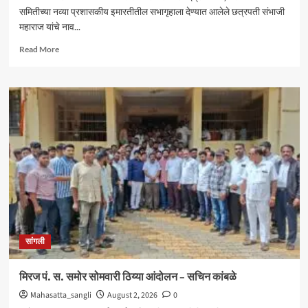
समितीच्या नव्या प्रशासकीय इमारतीतील सभागृहाला देण्यात आलेले छत्रपती संभाजी
महाराज यांचे नाव...
Read
Read More
more
about
आंदोलनादरम्यान
मिरज
पंचायत
समितीत
तणाव
;
नामकरणाच्या
वादावरून
घोषणाबाजी
सांगली
मिरज पं. स. समोर सोमवारी ठिय्या आंदोलन – सचिन कांबळे
Mahasatta_sangli
August 2, 2026
0