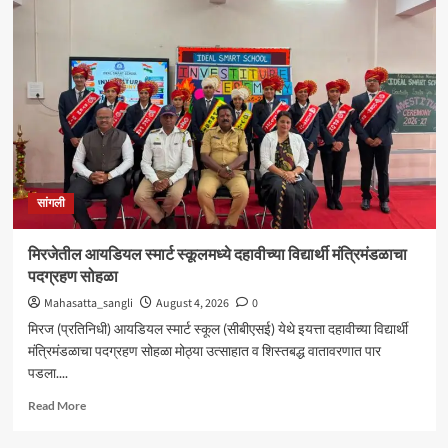
शंकर
अभ्यंकर
यांना
‘कलातपस्वी’
पुरस्कार
प्रदान
सांगली
मिरजेतील आयडियल स्मार्ट स्कूलमध्ये दहावीच्या विद्यार्थी मंत्रिमंडळाचा
पदग्रहण सोहळा
Mahasatta_sangli
August 4, 2026
0
मिरज (प्रतिनिधी) आयडियल स्मार्ट स्कूल (सीबीएसई) येथे इयत्ता दहावीच्या विद्यार्थी
मंत्रिमंडळाचा पदग्रहण सोहळा मोठ्या उत्साहात व शिस्तबद्ध वातावरणात पार
पडला....
Read
Read More
more
about