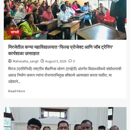
सांगली
मिरजेतील कन्या महाविद्यालयात ‘फिल्ड प्रोजेक्ट आणि जॉब ट्रेनिंग’
कार्यशाळा उत्साहात
Mahasatta_sangli
August 5, 2026
0
मिरज (प्रतिनिधी) राष्ट्रीय शैक्षणिक धोरण (एनईपी) अंतर्गत विद्यार्थ्यांमध्ये संशोधनाची
आवड निर्माण करून त्यांना रोजगाराभिमुख कौशल्ये आत्मसात करता यावीत, या
उद्देशाने...
Read
Read More
more
about
मिरजेतील
कन्या
महाविद्यालयात
‘फिल्ड
प्रोजेक्ट