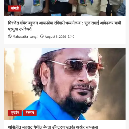
क्राईम
बेळगाव
सांगली
आंबोलीत जत्राट येथील बेपत्ता डॉक्टरचा मृतदेह अखेर सापडला
3
मिरजेत वंचित बहुजन आघाडीचा रविवारी भव्य मेळावा ; सुजातभाई आंबेडकर यांची
प्रमुख उपस्थिती
सांगली
Mahasatta_sangli
August 5, 2026
0
विद्यावाचस्पती गुरुदेव शंकर अभ्यंकर यांना ‘कलातपस्वी’
पुरस्कार प्रदान
4
सांगली
मिरजेतील आयडियल स्मार्ट स्कूलमध्ये दहावीच्या विद्यार्थी
मंत्रिमंडळाचा पदग्रहण सोहळा
5
क्राईम
बेळगाव
आंबोलीत जत्राट येथील बेपत्ता डॉक्टरचा मृतदेह अखेर सापडला