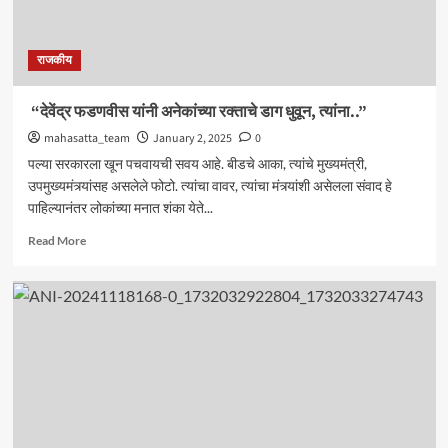
राजकीय
“देवेंद्र फडणवीस यांनी अनेकांच्या रक्ताचे डाग धुवून, त्यांना..”
mahasatta_team
January 2, 2025
0
पल्या सरकारला खून पचवायची सवय आहे. बीडचे आका, त्यांचे मुख्यमंत्री,
उपमुख्यमंत्र्यांसह असलेले फोटो. त्यांचा वावर, त्यांचा मंत्र्यांशी असेलला संवाद हे
पाहिल्यानंतर लोकांच्या मनात शंका येते...
Read
Read More
more
about
“देवेंद्र
फडणवीस
यांनी
अनेकांच्या
रक्ताचे
डाग
धुवून,
त्यांना..”