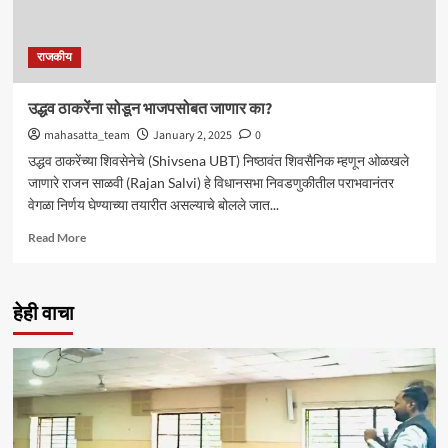
राजकीय
उद्धव ठाकरेंना सोडून भाजपसोबत जाणार का?
mahasatta_team
January 2, 2025
0
उद्धव ठाकरेंच्या शिवसेनेचे (Shivsena UBT) निष्ठावंत शिवसैनिक म्हणून ओळखले
जाणारे राजन साळवी (Rajan Salvi) हे विधानसभा निवडणुकीतील पराभवानंतर
वेगळा निर्णय घेण्याच्या तयारीत असल्याचे बोलले जात...
Read
Read More
more
about
उद्धव
हेही वाचा
ठाकरेंना
सोडून
भाजपसोबत
जाणार
का?