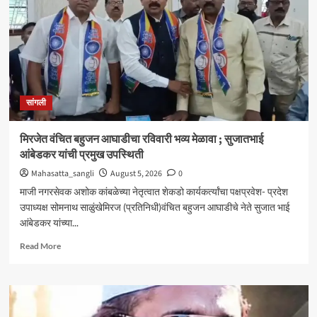
आणि
जॉब
ट्रेनिंग’
कार्यशाळा
उत्साहात
सांगली
मिरजेत वंचित बहुजन आघाडीचा रविवारी भव्य मेळावा ; सुजातभाई
आंबेडकर यांची प्रमुख उपस्थिती
Mahasatta_sangli
August 5, 2026
0
माजी नगरसेवक अशोक कांबळेच्या नेतृत्वात शेकडो कार्यकर्त्यांचा पक्षप्रवेश- प्रदेश
उपाध्यक्ष सोमनाथ साळुंखेमिरज (प्रतिनिधी)वंचित बहुजन आघाडीचे नेते सुजात भाई
आंबेडकर यांच्या...
Read
Read More
more
about
मिरजेत
वंचित
बहुजन