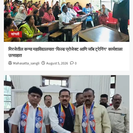
सांगली
विद्यावाचस्पती गुरुदेव शंकर अभ्यंकर यांना ‘कलातपस्वी’
पुरस्कार प्रदान
4
सांगली
सांगली
मिरजेतील आयडियल स्मार्ट स्कूलमध्ये दहावीच्या विद्यार्थी
मंत्रिमंडळाचा पदग्रहण सोहळा
मिरजेतील कन्या महाविद्यालयात ‘फिल्ड प्रोजेक्ट आणि जॉब ट्रेनिंग’ कार्यशाळा
5
उत्साहात
Mahasatta_sangli
August 5, 2026
0
सांगली
मिरजेतील कन्या महाविद्यालयात ‘फिल्ड प्रोजेक्ट आणि जॉब
ट्रेनिंग’ कार्यशाळा उत्साहात
1
सांगली
मिरजेत वंचित बहुजन आघाडीचा रविवारी भव्य मेळावा ;
सुजातभाई आंबेडकर यांची प्रमुख उपस्थिती
2