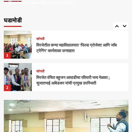
Mahasatta_nipani
mahasatta_team
July 31, 2025
July 23, 2026
0
0
सांगली
मिरजेतील आयडियल स्मार्ट स्कूलमध्ये दहावीच्या विद्यार्थी
मंत्रिमंडळाचा पदग्रहण सोहळा
घडामोडी
5
सांगली
मिरजेतील कन्या महाविद्यालयात ‘फिल्ड प्रोजेक्ट आणि जॉब
ट्रेनिंग’ कार्यशाळा उत्साहात
1
सांगली
मिरजेत वंचित बहुजन आघाडीचा रविवारी भव्य मेळावा ;
सुजातभाई आंबेडकर यांची प्रमुख उपस्थिती
2
क्राईम
बेळगाव
आंबोलीत जत्राट येथील बेपत्ता डॉक्टरचा मृतदेह अखेर सापडला
3