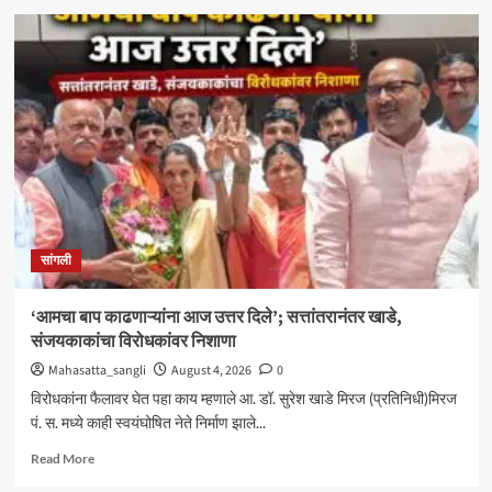
मिरजेतील
आयडियल
स्मार्ट
स्कूलमध्ये
दहावीच्या
विद्यार्थी
मंत्रिमंडळाचा
पदग्रहण
सोहळा
सांगली
‘आमचा बाप काढणाऱ्यांना आज उत्तर दिले’; सत्तांतरानंतर खाडे,
संजयकाकांचा विरोधकांवर निशाणा
Mahasatta_sangli
August 4, 2026
0
विरोधकांना फैलावर घेत पहा काय म्हणाले आ. डॉ. सुरेश खाडे मिरज (प्रतिनिधी)मिरज
पं. स. मध्ये काही स्वयंघोषित नेते निर्माण झाले...
Read
Read More
more