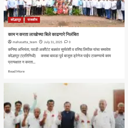
आमदार
शशिकला
जोल्ले_
कोल्हापूर
राजकीय
काम न करता लाखोच्या बिले काढणारे निलंबित
mahasatta_team
July 31, 2025
0
कनिष्ठ अभियंता, पवडी अकौंटंट बळवंत सुर्यवंशी व वरिष्ठ लिपीक यांचा समावेश
कोल्हापूर (प्रतिनिधी) कसबा बावडा पूर्व बाजूस ड्रेनेज पाईप टाकण्याचे काम
प्रत्यक्षात न करता...
Read
Read More
more
about
काम
न
करता
लाखोच्या
बिले
काढणारे
निलंबित