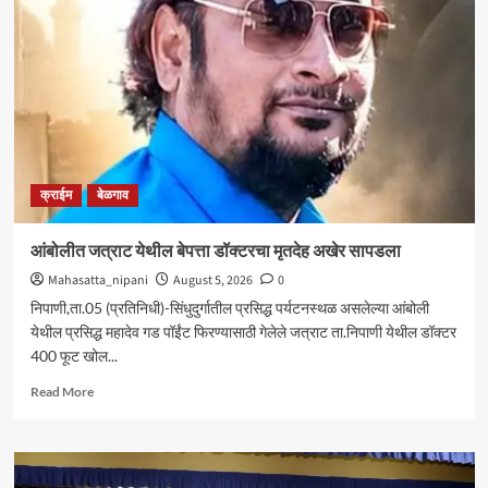
आघाडीचा
रविवारी
भव्य
मेळावा
;
सुजातभाई
आंबेडकर
यांची
प्रमुख
क्राईम
बेळगाव
उपस्थिती
आंबोलीत जत्राट येथील बेपत्ता डॉक्टरचा मृतदेह अखेर सापडला
Mahasatta_nipani
August 5, 2026
0
निपाणी,ता.05 (प्रतिनिधी)-सिंधुदुर्गातील प्रसिद्ध पर्यटनस्थळ असलेल्या आंबोली
येथील प्रसिद्ध महादेव गड पॉईंट फिरण्यासाठी गेलेले जत्राट ता.निपाणी येथील डॉक्टर
400 फूट खोल...
Read
Read More
more
about
आंबोलीत
जत्राट