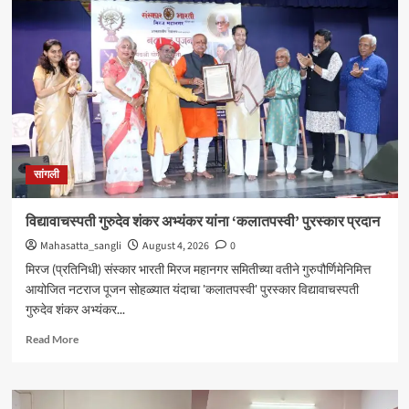
येथील
बेपत्ता
डॉक्टरचा
मृतदेह
अखेर
सापडला
सांगली
विद्यावाचस्पती गुरुदेव शंकर अभ्यंकर यांना ‘कलातपस्वी’ पुरस्कार प्रदान
Mahasatta_sangli
August 4, 2026
0
मिरज (प्रतिनिधी) संस्कार भारती मिरज महानगर समितीच्या वतीने गुरुपौर्णिमेनिमित्त
आयोजित नटराज पूजन सोहळ्यात यंदाचा 'कलातपस्वी' पुरस्कार विद्यावाचस्पती
गुरुदेव शंकर अभ्यंकर...
Read
Read More
more
about
विद्यावाचस्पती
गुरुदेव