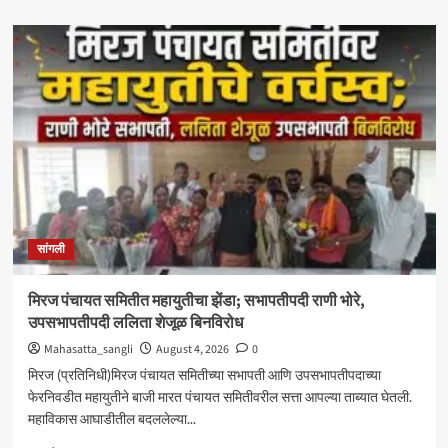
about
‘आमचा
बाप
काढणाऱ्यांना
आज
उत्तर
दिले’;
सत्तांतरानंतर
खाडे,
संजयकाकांचा
विरोधकांवर
निशाणा
सांगली
मिरज पंचायत समितीत महायुतीचा झेंडा; सभापतीपदी राणी भोरे,
उपसभापतीपदी ललिता शेजूळ बिनविरोध
Mahasatta_sangli
August 4, 2026
0
मिरज (प्रतिनिधी)मिरज पंचायत समितीच्या सभापती आणि उपसभापतीपदाच्या
फेरनिवडीत महायुतीने बाजी मारत पंचायत समितीवरील सत्ता आपल्या ताब्यात घेतली.
महाविकास आघाडीतील बदललेल्या...