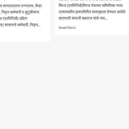
मिरज (प्रतिनिधी)मिरज पंचायत समितीच्या नव्या
ान्यताप्राप्त रुग्णालय; केंद्र
प्रशासकीय इमारतीतील सभागृहाला देण्यात आलेले
निवृत्त कर्मचारी व कुटुंबीयांना
छत्रपती संभाजी महाराज यांचे नाव...
 (प्रतिनिधी) दक्षिण
ंद्र शासनाचे कर्मचारी, निवृत्त...
Read
Read More
more
d
about
e
आंदोलनादरम्यान
ut
मिरज
रीय
पंचायत
्य
समितीत
ेत
तणाव
जी
;
पिटलचा
नामकरणाच्या
ेश
वादावरून
घोषणाबाजी
ण
ष्ट्रातील
HS
थ्यांना
सा