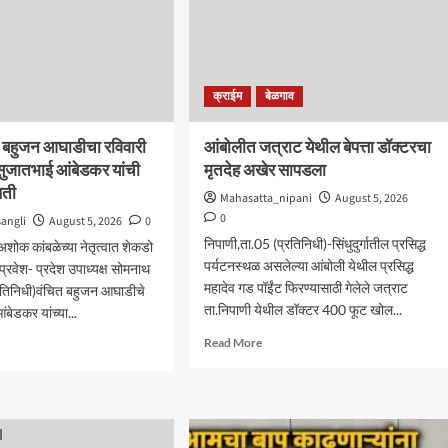
क्राईम
बेळगाव
त बहुजन आघाडीचा रविवारी
आंबोलीत जत्राट येथील बेपत्ता डॉक्टरचा
; सुजातभाई आंबेडकर यांची
मृतदेह अखेर सापडला
िती
Mahasatta_nipani
August 5, 2026
0
angli
August 5, 2026
0
निपाणी,ता.05 (प्रतिनिधी)-सिंधुदुर्गातील प्रसिद्ध
शोक कांबळेच्या नेतृत्वात शेकडो
पर्यटनस्थळ असलेल्या आंबोली येथील प्रसिद्ध
क्षप्रवेश- प्रदेश उपाध्यक्ष सोमनाथ
महादेव गड पॉईंट फिरण्यासाठी गेलेले जत्राट
्रतिनिधी)वंचित बहुजन आघाडीचे
ता.निपाणी येथील डॉक्टर 400 फूट खोल...
ंबेडकर यांच्या...
Read
d
Read More
more
e
about
ut
आंबोलीत
ेत
जत्राट
त
येथील
जन