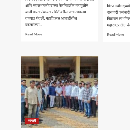
आणि उपसभापतीपदाच्या फेरनिवडीत महायुतीने
मिरजमधील एकमेव म
बाजी मारत पंचायत समितीवरील सत्ता आपल्या
सरकारी कर्मचारी, 
ताब्यात घेतली. महाविकास आघाडीतील
मिळणार लाभमिरज
बदललेल्या...
महाराष्ट्रातील के
Read
Rea
Read More
Read More
more
mor
about
abo
मिरज
केंद्
पंचायत
आरोग
समितीत
योजन
महायुतीचा
सिनर्
झेंडा;
हॉस्
सभापतीपदी
समाव
राणी
;
भोरे,
दक्षि
उपसभापतीपदी
महारा
ललिता
CG
शेजूळ
लाभार्
बिनविरोध
मोठा
दिला
सांगली