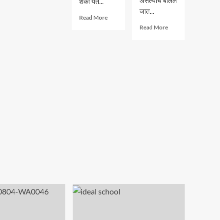
असल्याचे बोलले
शंका येते...
शिंदेंची
जात...
Read
साथ
Read More
more
Read
सोडणार
Read More
about
more
का?
“देवेंद्र
about
फडणवीस
उद्धव
यांनी
ठाकरेंना
अनेकांच्या
सोडून
रक्ताचे
भाजपसोबत
डाग
जाणार
धुवून,
का?
त्यांना..”