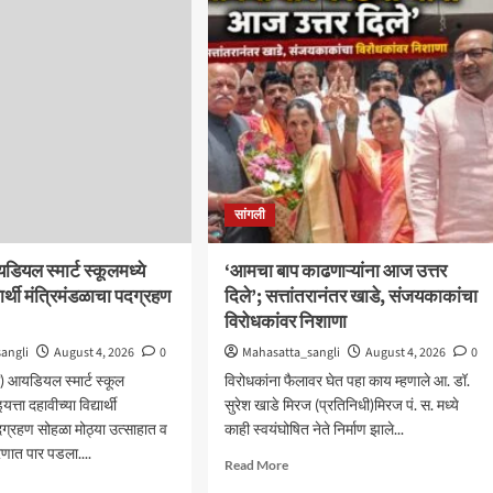
बेपत्ता
डीचा
डॉक्टरचा
ारी
मृतदेह
अखेर
वा
सापडला
तभाई
ेडकर
ुख
थिती
सांगली
ियल स्मार्ट स्कूलमध्ये
‘आमचा बाप काढणाऱ्यांना आज उत्तर
यार्थी मंत्रिमंडळाचा पदग्रहण
दिले’; सत्तांतरानंतर खाडे, संजयकाकांचा
विरोधकांवर निशाणा
angli
August 4, 2026
0
Mahasatta_sangli
August 4, 2026
0
) आयडियल स्मार्ट स्कूल
विरोधकांना फैलावर घेत पहा काय म्हणाले आ. डॉ.
त्ता दहावीच्या विद्यार्थी
सुरेश खाडे मिरज (प्रतिनिधी)मिरज पं. स. मध्ये
दग्रहण सोहळा मोठ्या उत्साहात व
काही स्वयंघोषित नेते निर्माण झाले...
रणात पार पडला....
Read
Read More
more
d