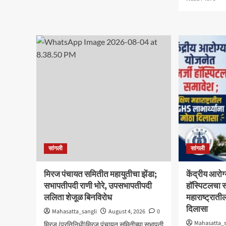
about
mor
विद्यावाचस्पती
abo
गुरुदेव
मिरज
शंकर
आयड
अभ्यंकर
स्मार्
यांना
स्कूल
‘कलातपस्वी’
दहाव
पुरस्कार
विद्या
प्रदान
मंत्र
पदग्
सोह
सांगली
सांगली
मिरज पंचायत समितीत महायुतीचा झेंडा;
केंद्रीय आरोग
सभापतीपदी राणी भोरे, उपसभापतीपदी
हॉस्पिटलचा स
ललिता शेजूळ बिनविरोध
महाराष्ट्राती
दिलासा
Mahasatta_sangli
August 4, 2026
0
Mahasatta_s
मिरज (प्रतिनिधी)मिरज पंचायत समितीच्या सभापती