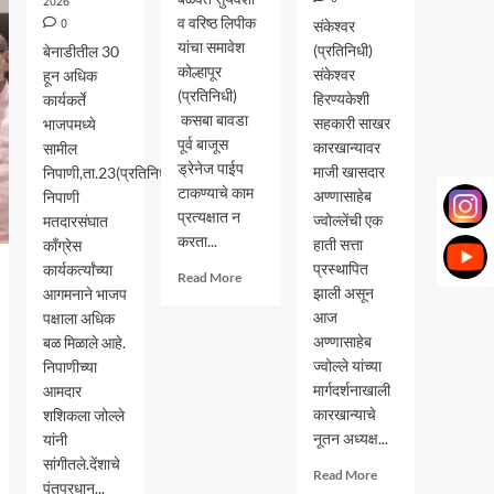
2026
व वरिष्ठ लिपीक
0
संकेश्वर
यांचा समावेश
(प्रतिनिधी)
बेनाडीतील 30
कोल्हापूर
संकेश्वर
हून अधिक
(प्रतिनिधी)
हिरण्यकेशी
कार्यकर्ते
कसबा बावडा
सहकारी साखर
भाजपमध्ये
पूर्व बाजूस
कारखान्यावर
सामील
ड्रेनेज पाईप
माजी खासदार
निपाणी,ता.23(प्रतिनिधी)-
टाकण्याचे काम
अण्णासाहेब
निपाणी
प्रत्यक्षात न
ज्वोल्लेंची एक
मतदारसंघात
करता...
हाती सत्ता
काँग्रेस
प्रस्थापित
कार्यकर्त्यांच्या
Read
Read More
झाली असून
आगमनाने भाजप
more
about
आज
पक्षाला अधिक
काम
अण्णासाहेब
बळ मिळाले आहे.
न
ज्वोल्ले यांच्या
निपाणीच्या
करता
मार्गदर्शनाखाली
आमदार
लाखोच्या
कारखान्याचे
शशिकला जोल्ले
बिले
नूतन अध्यक्ष...
यांनी
काढणारे
सांगीतले.देंशाचे
निलंबित
Read
Read More
पंतप्रधान...
more