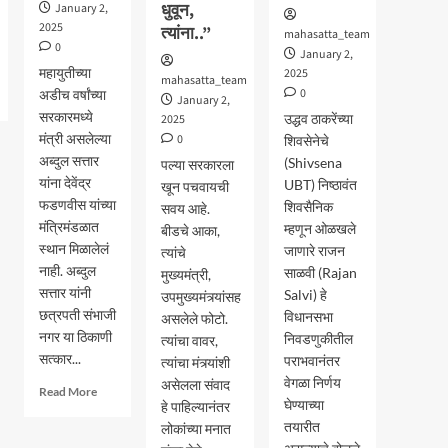
धुवून,
January 2,
2025
त्यांना..”
mahasatta_team
0
January 2,
महायुतीच्या
2025
mahasatta_team
0
अडीच वर्षांच्या
January 2,
सरकारमध्ये
उद्धव ठाकरेंच्या
2025
मंत्री असलेल्या
0
शिवसेनेचे
अब्दुल सत्तार
(Shivsena
पल्या सरकारला
यांना देवेंद्र
UBT) निष्ठावंत
खून पचवायची
फडणवीस यांच्या
शिवसैनिक
सवय आहे.
मंत्रिमंडळात
म्हणून ओळखले
बीडचे आका,
स्थान मिळालेलं
जाणारे राजन
त्यांचे
नाही. अब्दुल
साळवी (Rajan
मुख्यमंत्री,
सत्तार यांनी
Salvi) हे
उपमुख्यमंत्र्यांसह
छत्रपती संभाजी
विधानसभा
असलेले फोटो.
नगर या ठिकाणी
निवडणुकीतील
त्यांचा वावर,
सत्कार...
पराभवानंतर
त्यांचा मंत्र्यांशी
वेगळा निर्णय
असेलला संवाद
Read
Read More
घेण्याच्या
हे पाहिल्यानंतर
more
तयारीत
about
लोकांच्या मनात
एकनाथ