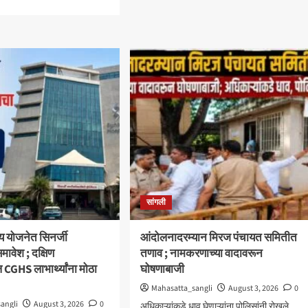
about
e
‘आमचा
ut
बाप
ेतील
काढणाऱ्यांना
ियल
आज
ट
उत्तर
मध्ये
दिले’;
ीच्या
सत्तांतरानंतर
र्थी
खाडे,
िमंडळाचा
संजयकाकांचा
रहण
विरोधकांवर
ळा
निशाणा
सांगली
्य योजनेत सिनर्जी
आंदोलनादरम्यान मिरज पंचायत समितीत
मावेश ; दक्षिण
तणाव ; नामकरणाच्या वादावरून
ल CGHS लाभार्थ्यांना मोठा
घोषणाबाजी
Mahasatta_sangli
August 3, 2026
0
angli
August 3, 2026
0
अधिकाऱ्यांकडे धाव घेणाऱ्यांना पोलिसांनी रोखले