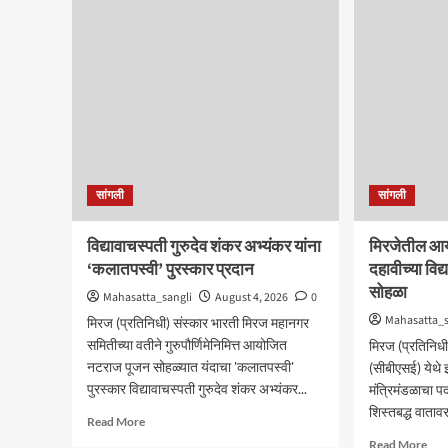
‘फिल्ड
आघा
प्रोजेक्ट
रविव
आणि
भव्य
जॉब
मेळा
ट्रेनिंग’
;
कार्यशाळा
सुजा
उत्साहात
आंब
यांची
प्रम
उपस्
सांगली
सांगली
विद्यावाचस्पती गुरुदेव शंकर अभ्यंकर यांना
मिरजेतील आयड
‘कलातपस्वी’ पुरस्कार प्रदान
दहावीच्या विद्
सोहळा
Mahasatta_sangli
August 4, 2026
0
Mahasatta_s
मिरज (प्रतिनिधी) संस्कार भारती मिरज महानगर
समितीच्या वतीने गुरुपौर्णिमेनिमित्त आयोजित
मिरज (प्रतिनिधी
नटराज पूजन सोहळ्यात यंदाचा 'कलातपस्वी'
(सीबीएसई) येथे इय
पुरस्कार विद्यावाचस्पती गुरुदेव शंकर अभ्यंकर...
मंत्रिमंडळाचा प
शिस्तबद्ध वाताव
Read
Read More
more
Rea
Read More