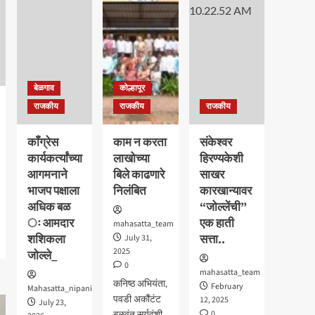
सांगली
मिरजेतील आयडियल स्मार्ट
स्कूलमध्ये दहावीच्या विद्यार्थी
मंत्रिमंडळाचा पदग्रहण सोहळा
5
बेळगाव
कोल्हापूर
राजकीय
राजकीय
राजकीय
काँग्रेस
काम न करता
संकेश्वर
कार्यकर्त्यांच्या
लाखोच्या
हिरण्यकेशी
आगमनाने
बिले काढणारे
साखर
भाजप पक्षाला
निलंबित
कारखान्यावर
अधिक बळ
“जोल्लेंची”
ः आमदार
एक हाती
mahasatta_team
शशिकला
सत्ता..
July 31,
2025
जोल्ले_
0
mahasatta_team
कनिष्ठ अभियंता,
February
Mahasatta_nipani
पवडी अकौंटंट
12, 2025
July 23,
बळवंत सुर्यवंशी
0