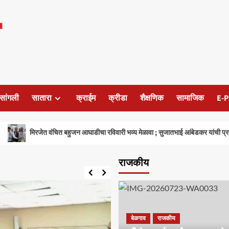
सांगली
सातारा
क्राईम
क्रीडा
शैक्षणिक
सामाजिक
E-P
रजेत वंचित बहुजन आघाडीचा रविवारी भव्य मेळावा ; सुजातभाई आंबेडकर यांची प्रमुख उपस्थिती
राजकीय
बेळगाव
राजकीय