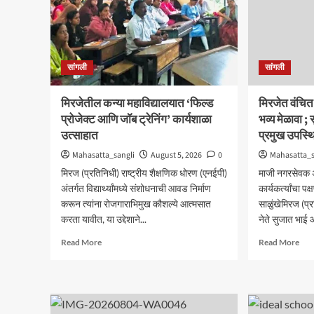
सांगली
सांगली
मिरजेतील कन्या महाविद्यालयात ‘फिल्ड
मिरजेत वंचि
प्रोजेक्ट आणि जॉब ट्रेनिंग’ कार्यशाळा
भव्य मेळावा 
उत्साहात
प्रमुख उपस्थ
Mahasatta_sangli
August 5, 2026
0
Mahasatta_s
मिरज (प्रतिनिधी) राष्ट्रीय शैक्षणिक धोरण (एनईपी)
माजी नगरसेवक अ
अंतर्गत विद्यार्थ्यांमध्ये संशोधनाची आवड निर्माण
कार्यकर्त्यांचा प
करून त्यांना रोजगाराभिमुख कौशल्ये आत्मसात
साळुंखेमिरज (प
करता यावीत, या उद्देशाने...
नेते सुजात भाई आ
Read
Rea
Read More
Read More
more
mor
about
abo
मिरजेतील
मिरज
कन्या
वंचि
महाविद्यालयात
बहु