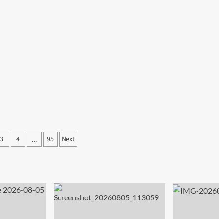
3
4
95
Next
…
ation