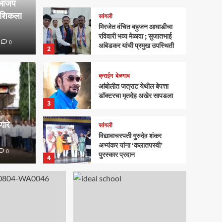
े भाजप
शशिकला
सांगली
मिरजेत वंचित बहुजन आघाडीचा
रविवारी भव्य मेळावा ; सुजातभाई
0
आंबेडकर यांची प्रमुख उपस्थिती
2
क्राईम
बेळगाव
जन आघाडीचा रविवारी भव्य
आंबोलीत जत्राट येथील बेपत्ता
क्राईम
बे
डॉक्टरचा मृतदेह अखेर सापडला
ई आंबेडकर यांची प्रमुख
आंबोल
3
ारे
अखेर
सांगली
विद्यावाचस्पती गुरुदेव शंकर
अभ्यंकर यांना ‘कलातपस्वी’
0
0
Mahasatta
पुरस्कार प्रदान
4
सांगली
मिरजेतील आयडियल स्मार्ट
स्कूलमध्ये दहावीच्या विद्यार्थी
मंत्रिमंडळाचा पदग्रहण सोहळा
5