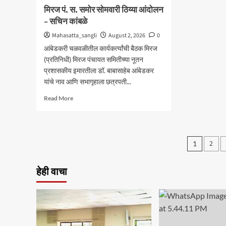
मिरज पं. स. समोर सोमवारी ठिय्या आंदोलन
– सचिन कांबळे
Mahasatta_sangli
August 2, 2026
0
आंबेडकरी चळवळीतील कार्यकर्त्यांची बैठक मिरज
(प्रतिनिधी) मिरज पंचायत समितीच्या नूतन
प्रशासकीय इमारतीला डॉ. बाबासाहेब आंबेडकर
यांचे नाव आणि सभागृहाला छत्रपती...
Read
Read More
more
about
मिरज
पं.
Posts
2
1
स.
pagin
समोर
सोमवारी
हेही वाचा
ठिय्या
आंदोलन
–
सचिन
कांबळे