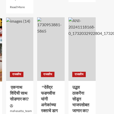
about
Read
Read More
संकेश्वर
more
हिरण्यकेशी
about
साखर
काँग्रेस
कारखान्यावर
कार्यकर्त्यांच्या
“जोल्लेंची”
आगमनाने
एक
भाजप
हाती
पक्षाला
सत्ता..
अधिक
बळ
ः
आमदार
शशिकला
जोल्ले_
राजकीय
राजकीय
राजकीय
एकनाथ
“देवेंद्र
उद्धव
शिंदेंची साथ
फडणवीस
ठाकरेंना
सोडणार का?
यांनी
सोडून
अनेकांच्या
भाजपसोबत
रक्ताचे डाग
जाणार का?
mahasatta_team