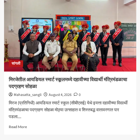
शंकर
अभ्यंकर
यांना
‘कलातपस्वी’
पुरस्कार
प्रदान
सांगली
मिरजेतील आयडियल स्मार्ट स्कूलमध्ये दहावीच्या विद्यार्थी मंत्रिमंडळाचा
पदग्रहण सोहळा
Mahasatta_sangli
August 4, 2026
0
मिरज (प्रतिनिधी) आयडियल स्मार्ट स्कूल (सीबीएसई) येथे इयत्ता दहावीच्या विद्यार्थी
मंत्रिमंडळाचा पदग्रहण सोहळा मोठ्या उत्साहात व शिस्तबद्ध वातावरणात पार
पडला....
Read
Read More
more
about