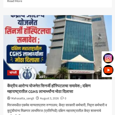
Read
Read More
more
about
मिरज
पंचायत
समितीत
महायुतीचा
झेंडा;
सभापतीपदी
राणी
भोरे,
उपसभापतीपदी
ललिता
शेजूळ
बिनविरोध
सांगली
केंद्रीय आरोग्य योजनेत सिनर्जी हॉस्पिटलचा समावेश ; दक्षिण
महाराष्ट्रातील CGHS लाभार्थ्यांना मोठा दिलासा
Mahasatta_sangli
August 3, 2026
0
मिरजमधील एकमेव मान्यताप्राप्त रुग्णालय; केंद्र सरकारी कर्मचारी, निवृत्त कर्मचारी व
कुटुंबीयांना मिळणार लाभमिरज (प्रतिनिधी) दक्षिण महाराष्ट्रातील केंद्र शासनाचे