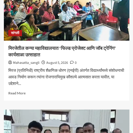
सांगली
मिरजेतील कन्या महाविद्यालयात ‘फिल्ड प्रोजेक्ट आणि जॉब ट्रेनिंग’
कार्यशाळा उत्साहात
Mahasatta_sangli
August 5, 2026
0
मिरज (प्रतिनिधी) राष्ट्रीय शैक्षणिक धोरण (एनईपी) अंतर्गत विद्यार्थ्यांमध्ये संशोधनाची
आवड निर्माण करून त्यांना रोजगाराभिमुख कौशल्ये आत्मसात करता यावीत, या
उद्देशाने...
Read
Read More
more
about
मिरजेतील
कन्या
महाविद्यालयात
‘फिल्ड
प्रोजेक्ट