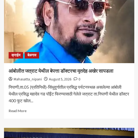
आघाडीचा
रविवारी
भव्य
मेळावा
;
सुजातभाई
आंबेडकर
यांची
प्रमुख
क्राईम
बेळगाव
उपस्थिती
आंबोलीत जत्राट येथील बेपत्ता डॉक्टरचा मृतदेह अखेर सापडला
Mahasatta_nipani
August 5, 2026
0
निपाणी,ता.05 (प्रतिनिधी)-सिंधुदुर्गातील प्रसिद्ध पर्यटनस्थळ असलेल्या आंबोली
येथील प्रसिद्ध महादेव गड पॉईंट फिरण्यासाठी गेलेले जत्राट ता.निपाणी येथील डॉक्टर
400 फूट खोल...
Read
Read More
more
about
आंबोलीत
जत्राट