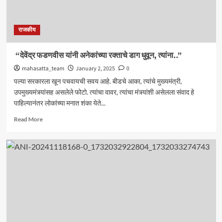
राजकीय
“देवेंद्र फडणवीस यांनी अनेकांच्या रक्ताचे डाग धुवून, त्यांना..”
mahasatta_team
January 2, 2025
0
पल्या सरकारला खून पचवायची सवय आहे. बीडचे आका, त्यांचे मुख्यमंत्री,
उपमुख्यमंत्र्यांसह असलेले फोटो. त्यांचा वावर, त्यांचा मंत्र्यांशी असेलला संवाद हे
पाहिल्यानंतर लोकांच्या मनात शंका येते...
Read
Read More
more
about
“देवेंद्र
फडणवीस
यांनी
अनेकांच्या
रक्ताचे
डाग
धुवून,
त्यांना..”