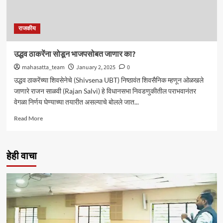
राजकीय
उद्धव ठाकरेंना सोडून भाजपसोबत जाणार का?
mahasatta_team
January 2, 2025
0
उद्धव ठाकरेंच्या शिवसेनेचे (Shivsena UBT) निष्ठावंत शिवसैनिक म्हणून ओळखले
जाणारे राजन साळवी (Rajan Salvi) हे विधानसभा निवडणुकीतील पराभवानंतर
वेगळा निर्णय घेण्याच्या तयारीत असल्याचे बोलले जात...
Read
Read More
more
about
उद्धव
हेही वाचा
ठाकरेंना
सोडून
भाजपसोबत
जाणार
का?