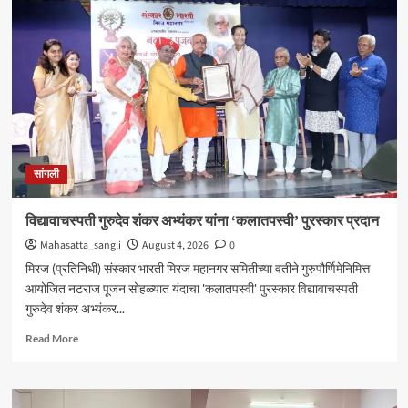
येथील
बेपत्ता
डॉक्टरचा
मृतदेह
अखेर
सापडला
सांगली
विद्यावाचस्पती गुरुदेव शंकर अभ्यंकर यांना ‘कलातपस्वी’ पुरस्कार प्रदान
Mahasatta_sangli
August 4, 2026
0
मिरज (प्रतिनिधी) संस्कार भारती मिरज महानगर समितीच्या वतीने गुरुपौर्णिमेनिमित्त
आयोजित नटराज पूजन सोहळ्यात यंदाचा 'कलातपस्वी' पुरस्कार विद्यावाचस्पती
गुरुदेव शंकर अभ्यंकर...
Read
Read More
more
about
विद्यावाचस्पती
गुरुदेव