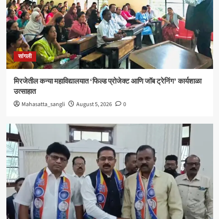
सांगली
विद्यावाचस्पती गुरुदेव शंकर अभ्यंकर यांना ‘कलातपस्वी’
पुरस्कार प्रदान
4
सांगली
सांगली
मिरजेतील आयडियल स्मार्ट स्कूलमध्ये दहावीच्या विद्यार्थी
मंत्रिमंडळाचा पदग्रहण सोहळा
मिरजेतील कन्या महाविद्यालयात ‘फिल्ड प्रोजेक्ट आणि जॉब ट्रेनिंग’ कार्यशाळा
5
उत्साहात
Mahasatta_sangli
August 5, 2026
0
सांगली
मिरजेतील कन्या महाविद्यालयात ‘फिल्ड प्रोजेक्ट आणि जॉब
ट्रेनिंग’ कार्यशाळा उत्साहात
1
सांगली
मिरजेत वंचित बहुजन आघाडीचा रविवारी भव्य मेळावा ;
सुजातभाई आंबेडकर यांची प्रमुख उपस्थिती
2