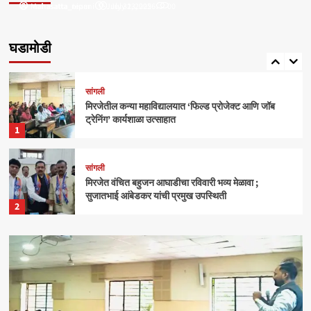
Mahasatta_nipani
mahasatta_team
July 31, 2025
July 23, 2026
0
0
सांगली
मिरजेतील आयडियल स्मार्ट स्कूलमध्ये दहावीच्या विद्यार्थी
मंत्रिमंडळाचा पदग्रहण सोहळा
घडामोडी
5
सांगली
मिरजेतील कन्या महाविद्यालयात ‘फिल्ड प्रोजेक्ट आणि जॉब
ट्रेनिंग’ कार्यशाळा उत्साहात
1
सांगली
मिरजेत वंचित बहुजन आघाडीचा रविवारी भव्य मेळावा ;
सुजातभाई आंबेडकर यांची प्रमुख उपस्थिती
2
क्राईम
बेळगाव
आंबोलीत जत्राट येथील बेपत्ता डॉक्टरचा मृतदेह अखेर सापडला
3