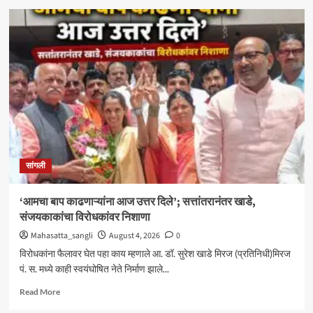
मिरजेतील
आयडियल
स्मार्ट
स्कूलमध्ये
दहावीच्या
विद्यार्थी
मंत्रिमंडळाचा
पदग्रहण
सोहळा
सांगली
‘आमचा बाप काढणाऱ्यांना आज उत्तर दिले’; सत्तांतरानंतर खाडे,
संजयकाकांचा विरोधकांवर निशाणा
Mahasatta_sangli
August 4, 2026
0
विरोधकांना फैलावर घेत पहा काय म्हणाले आ. डॉ. सुरेश खाडे मिरज (प्रतिनिधी)मिरज
पं. स. मध्ये काही स्वयंघोषित नेते निर्माण झाले...
Read
Read More
more