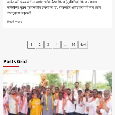
आंबेडकरी चळवळीतील कार्यकर्त्यांची बैठक मिरज (प्रतिनिधी) मिरज पंचायत
समितीच्या नूतन प्रशासकीय इमारतीला डॉ. बाबासाहेब आंबेडकर यांचे नाव आणि
सभागृहाला छत्रपती...
Read
Read More
more
about
मिरज
पं.
Posts
2
3
4
95
Next
1
…
स.
pagination
समोर
सोमवारी
ठिय्या
Posts Grid
आंदोलन
–
सचिन
कांबळे