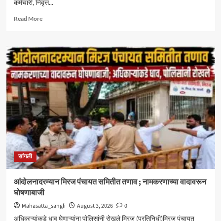
कर्मचारी, निवृत्त...
Read
Read More
more
about
केंद्रीय
आरोग्य
योजनेत
सिनर्जी
हॉस्पिटलचा
समावेश
;
दक्षिण
महाराष्ट्रातील
CGHS
लाभार्थ्यांना
मोठा
सांगली
दिलासा
आंदोलनादरम्यान मिरज पंचायत समितीत तणाव ; नामकरणाच्या वादावरून
घोषणाबाजी
Mahasatta_sangli
August 3, 2026
0
अधिकाऱ्यांकडे धाव घेणाऱ्यांना पोलिसांनी रोखले मिरज (प्रतिनिधी)मिरज पंचायत