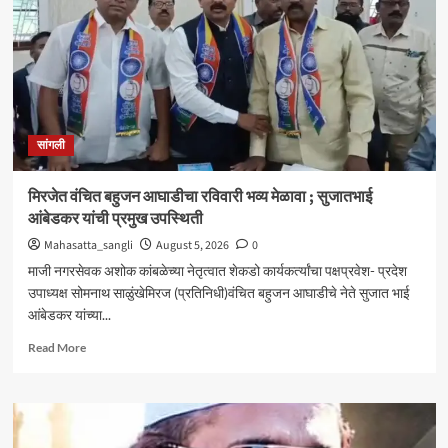
आणि
जॉब
ट्रेनिंग’
कार्यशाळा
उत्साहात
सांगली
मिरजेत वंचित बहुजन आघाडीचा रविवारी भव्य मेळावा ; सुजातभाई
आंबेडकर यांची प्रमुख उपस्थिती
Mahasatta_sangli
August 5, 2026
0
माजी नगरसेवक अशोक कांबळेच्या नेतृत्वात शेकडो कार्यकर्त्यांचा पक्षप्रवेश- प्रदेश
उपाध्यक्ष सोमनाथ साळुंखेमिरज (प्रतिनिधी)वंचित बहुजन आघाडीचे नेते सुजात भाई
आंबेडकर यांच्या...
Read
Read More
more
about
मिरजेत
वंचित
बहुजन