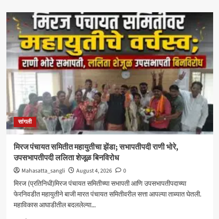
about
‘आमचा
बाप
काढणाऱ्यांना
आज
उत्तर
दिले’;
सत्तांतरानंतर
खाडे,
संजयकाकांचा
विरोधकांवर
निशाणा
सांगली
मिरज पंचायत समितीत महायुतीचा झेंडा; सभापतीपदी राणी भोरे,
उपसभापतीपदी ललिता शेजूळ बिनविरोध
Mahasatta_sangli
August 4, 2026
0
मिरज (प्रतिनिधी)मिरज पंचायत समितीच्या सभापती आणि उपसभापतीपदाच्या
फेरनिवडीत महायुतीने बाजी मारत पंचायत समितीवरील सत्ता आपल्या ताब्यात घेतली.
महाविकास आघाडीतील बदललेल्या...