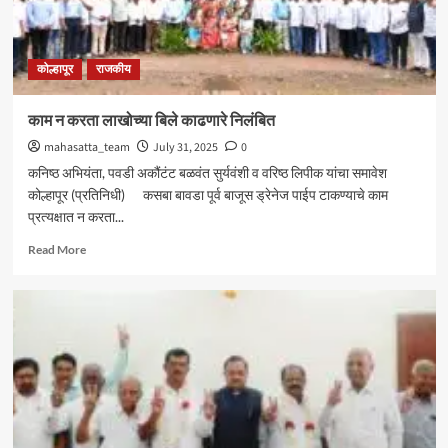
आमदार
शशिकला
जोल्ले_
कोल्हापूर
राजकीय
काम न करता लाखोच्या बिले काढणारे निलंबित
mahasatta_team
July 31, 2025
0
कनिष्ठ अभियंता, पवडी अकौंटंट बळवंत सुर्यवंशी व वरिष्ठ लिपीक यांचा समावेश
कोल्हापूर (प्रतिनिधी) कसबा बावडा पूर्व बाजूस ड्रेनेज पाईप टाकण्याचे काम
प्रत्यक्षात न करता...
Read
Read More
more
about
काम
न
करता
लाखोच्या
बिले
काढणारे
निलंबित