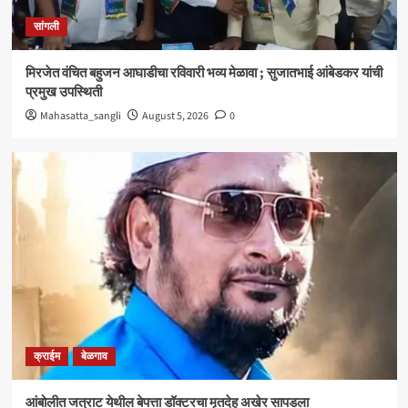
क्राईम
बेळगाव
सांगली
आंबोलीत जत्राट येथील बेपत्ता डॉक्टरचा मृतदेह अखेर सापडला
3
मिरजेत वंचित बहुजन आघाडीचा रविवारी भव्य मेळावा ; सुजातभाई आंबेडकर यांची
प्रमुख उपस्थिती
सांगली
Mahasatta_sangli
August 5, 2026
0
विद्यावाचस्पती गुरुदेव शंकर अभ्यंकर यांना ‘कलातपस्वी’
पुरस्कार प्रदान
4
सांगली
मिरजेतील आयडियल स्मार्ट स्कूलमध्ये दहावीच्या विद्यार्थी
मंत्रिमंडळाचा पदग्रहण सोहळा
5
क्राईम
बेळगाव
आंबोलीत जत्राट येथील बेपत्ता डॉक्टरचा मृतदेह अखेर सापडला