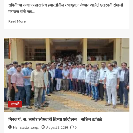
समितीच्या नव्या प्रशासकीय इमारतीतील सभागृहाला देण्यात आलेले छत्रपती संभाजी
महाराज यांचे नाव...
Read
Read More
more
about
आंदोलनादरम्यान
मिरज
पंचायत
समितीत
तणाव
;
नामकरणाच्या
वादावरून
घोषणाबाजी
सांगली
मिरज पं. स. समोर सोमवारी ठिय्या आंदोलन – सचिन कांबळे
Mahasatta_sangli
August 2, 2026
0