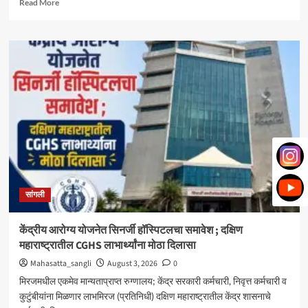
Read
Read More
more
about
मिरज
पंचायत
समितीत
महायुतीचा
झेंडा;
सभापतीपदी
राणी
भोरे,
उपसभापतीपदी
ललिता
शेजूळ
बिनविरोध
सांगली
केंद्रीय आरोग्य योजनेत सिनर्जी हॉस्पिटलचा समावेश ; दक्षिण
महाराष्ट्रातील CGHS लाभार्थ्यांना मोठा दिलासा
Mahasatta_sangli
August 3, 2026
0
मिरजमधील एकमेव मान्यताप्राप्त रुग्णालय; केंद्र सरकारी कर्मचारी, निवृत्त कर्मचारी व
कुटुंबीयांना मिळणार लाभमिरज (प्रतिनिधी) दक्षिण महाराष्ट्रातील केंद्र शासनाचे