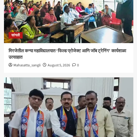
सांगली
विद्यावाचस्पती गुरुदेव शंकर अभ्यंकर यांना ‘कलातपस्वी’
पुरस्कार प्रदान
4
सांगली
सांगली
मिरजेतील आयडियल स्मार्ट स्कूलमध्ये दहावीच्या विद्यार्थी
मंत्रिमंडळाचा पदग्रहण सोहळा
मिरजेतील कन्या महाविद्यालयात ‘फिल्ड प्रोजेक्ट आणि जॉब ट्रेनिंग’ कार्यशाळा
5
उत्साहात
Mahasatta_sangli
August 5, 2026
0
सांगली
मिरजेतील कन्या महाविद्यालयात ‘फिल्ड प्रोजेक्ट आणि जॉब
ट्रेनिंग’ कार्यशाळा उत्साहात
1
सांगली
मिरजेत वंचित बहुजन आघाडीचा रविवारी भव्य मेळावा ;
सुजातभाई आंबेडकर यांची प्रमुख उपस्थिती
2