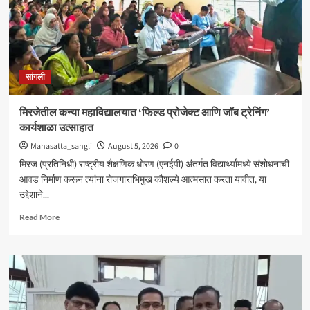
सांगली
मिरजेतील कन्या महाविद्यालयात ‘फिल्ड प्रोजेक्ट आणि जॉब ट्रेनिंग’
कार्यशाळा उत्साहात
Mahasatta_sangli
August 5, 2026
0
मिरज (प्रतिनिधी) राष्ट्रीय शैक्षणिक धोरण (एनईपी) अंतर्गत विद्यार्थ्यांमध्ये संशोधनाची
आवड निर्माण करून त्यांना रोजगाराभिमुख कौशल्ये आत्मसात करता यावीत, या
उद्देशाने...
Read
Read More
more
about
मिरजेतील
कन्या
महाविद्यालयात
‘फिल्ड
प्रोजेक्ट