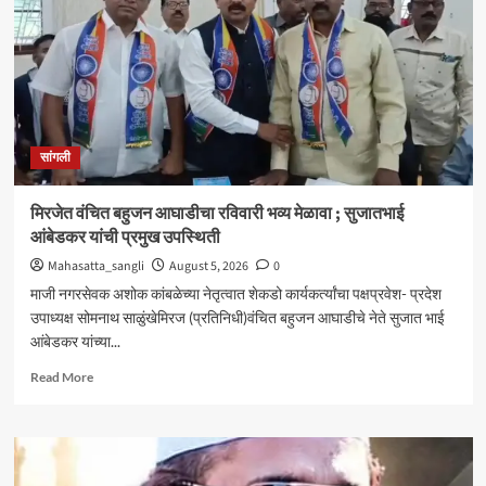
आणि
जॉब
ट्रेनिंग’
कार्यशाळा
उत्साहात
सांगली
मिरजेत वंचित बहुजन आघाडीचा रविवारी भव्य मेळावा ; सुजातभाई
आंबेडकर यांची प्रमुख उपस्थिती
Mahasatta_sangli
August 5, 2026
0
माजी नगरसेवक अशोक कांबळेच्या नेतृत्वात शेकडो कार्यकर्त्यांचा पक्षप्रवेश- प्रदेश
उपाध्यक्ष सोमनाथ साळुंखेमिरज (प्रतिनिधी)वंचित बहुजन आघाडीचे नेते सुजात भाई
आंबेडकर यांच्या...
Read
Read More
more
about
मिरजेत
वंचित
बहुजन