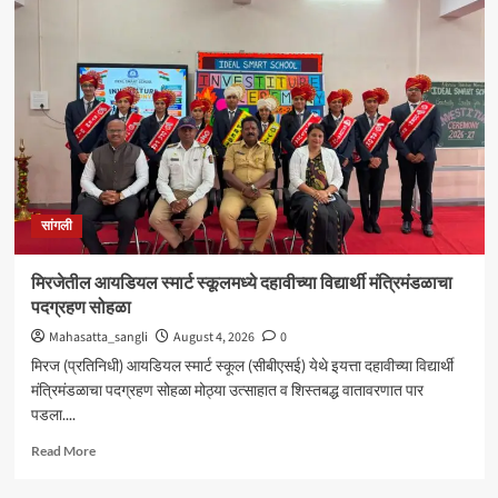
शंकर
अभ्यंकर
यांना
‘कलातपस्वी’
पुरस्कार
प्रदान
सांगली
मिरजेतील आयडियल स्मार्ट स्कूलमध्ये दहावीच्या विद्यार्थी मंत्रिमंडळाचा
पदग्रहण सोहळा
Mahasatta_sangli
August 4, 2026
0
मिरज (प्रतिनिधी) आयडियल स्मार्ट स्कूल (सीबीएसई) येथे इयत्ता दहावीच्या विद्यार्थी
मंत्रिमंडळाचा पदग्रहण सोहळा मोठ्या उत्साहात व शिस्तबद्ध वातावरणात पार
पडला....
Read
Read More
more
about