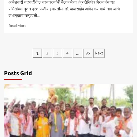
आंबेडकरी चळवळीतील कार्यकर्त्यांची बैठक मिरज (प्रतिनिधी) मिरज पंचायत
समितीच्या नूतन प्रशासकीय इमारतीला डॉ. बाबासाहेब आंबेडकर यांचे नाव आणि
सभागृहाला छत्रपती...
Read
Read More
more
about
मिरज
पं.
Posts
2
3
4
95
Next
1
…
स.
pagination
समोर
सोमवारी
ठिय्या
Posts Grid
आंदोलन
–
सचिन
कांबळे