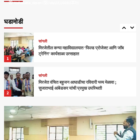
Mahasatta_nipani
mahasatta_team
July 31, 2025
July 23, 2026
0
0
सांगली
मिरजेतील आयडियल स्मार्ट स्कूलमध्ये दहावीच्या विद्यार्थी
मंत्रिमंडळाचा पदग्रहण सोहळा
घडामोडी
5
सांगली
मिरजेतील कन्या महाविद्यालयात ‘फिल्ड प्रोजेक्ट आणि जॉब
ट्रेनिंग’ कार्यशाळा उत्साहात
1
सांगली
मिरजेत वंचित बहुजन आघाडीचा रविवारी भव्य मेळावा ;
सुजातभाई आंबेडकर यांची प्रमुख उपस्थिती
2
क्राईम
बेळगाव
आंबोलीत जत्राट येथील बेपत्ता डॉक्टरचा मृतदेह अखेर सापडला
3