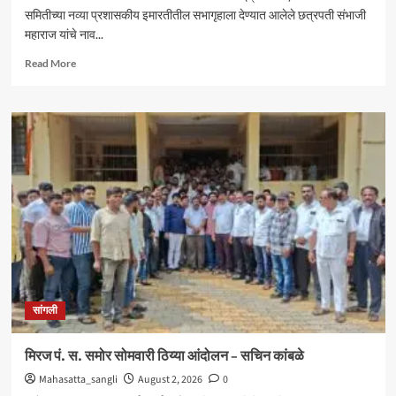
समितीच्या नव्या प्रशासकीय इमारतीतील सभागृहाला देण्यात आलेले छत्रपती संभाजी
महाराज यांचे नाव...
Read
Read More
more
about
आंदोलनादरम्यान
मिरज
पंचायत
समितीत
तणाव
;
नामकरणाच्या
वादावरून
घोषणाबाजी
सांगली
मिरज पं. स. समोर सोमवारी ठिय्या आंदोलन – सचिन कांबळे
Mahasatta_sangli
August 2, 2026
0