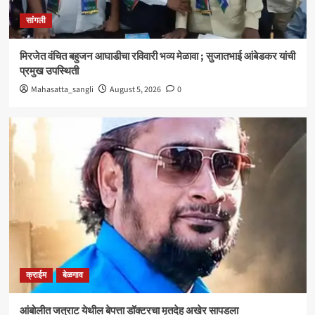
क्राईम
बेळगाव
सांगली
आंबोलीत जत्राट येथील बेपत्ता डॉक्टरचा मृतदेह अखेर सापडला
3
मिरजेत वंचित बहुजन आघाडीचा रविवारी भव्य मेळावा ; सुजातभाई आंबेडकर यांची
प्रमुख उपस्थिती
सांगली
Mahasatta_sangli
August 5, 2026
0
विद्यावाचस्पती गुरुदेव शंकर अभ्यंकर यांना ‘कलातपस्वी’
पुरस्कार प्रदान
4
सांगली
मिरजेतील आयडियल स्मार्ट स्कूलमध्ये दहावीच्या विद्यार्थी
मंत्रिमंडळाचा पदग्रहण सोहळा
5
क्राईम
बेळगाव
आंबोलीत जत्राट येथील बेपत्ता डॉक्टरचा मृतदेह अखेर सापडला