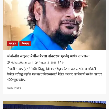
आघाडीचा
रविवारी
भव्य
मेळावा
;
सुजातभाई
आंबेडकर
यांची
प्रमुख
क्राईम
बेळगाव
उपस्थिती
आंबोलीत जत्राट येथील बेपत्ता डॉक्टरचा मृतदेह अखेर सापडला
Mahasatta_nipani
August 5, 2026
0
निपाणी,ता.05 (प्रतिनिधी)-सिंधुदुर्गातील प्रसिद्ध पर्यटनस्थळ असलेल्या आंबोली
येथील प्रसिद्ध महादेव गड पॉईंट फिरण्यासाठी गेलेले जत्राट ता.निपाणी येथील डॉक्टर
400 फूट खोल...
Read
Read More
more
about
आंबोलीत
जत्राट