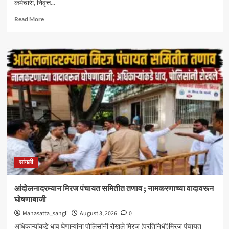
कर्मचारी, निवृत्त...
Read
Read More
more
about
केंद्रीय
आरोग्य
योजनेत
सिनर्जी
हॉस्पिटलचा
समावेश
;
दक्षिण
महाराष्ट्रातील
CGHS
लाभार्थ्यांना
मोठा
सांगली
दिलासा
आंदोलनादरम्यान मिरज पंचायत समितीत तणाव ; नामकरणाच्या वादावरून
घोषणाबाजी
Mahasatta_sangli
August 3, 2026
0
अधिकाऱ्यांकडे धाव घेणाऱ्यांना पोलिसांनी रोखले मिरज (प्रतिनिधी)मिरज पंचायत