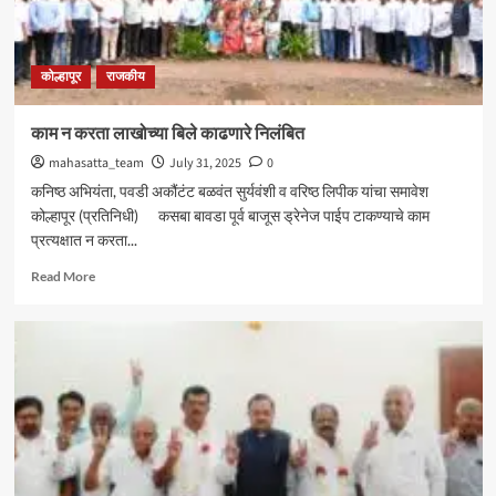
आमदार
शशिकला
जोल्ले_
कोल्हापूर
राजकीय
काम न करता लाखोच्या बिले काढणारे निलंबित
mahasatta_team
July 31, 2025
0
कनिष्ठ अभियंता, पवडी अकौंटंट बळवंत सुर्यवंशी व वरिष्ठ लिपीक यांचा समावेश
कोल्हापूर (प्रतिनिधी) कसबा बावडा पूर्व बाजूस ड्रेनेज पाईप टाकण्याचे काम
प्रत्यक्षात न करता...
Read
Read More
more
about
काम
न
करता
लाखोच्या
बिले
काढणारे
निलंबित