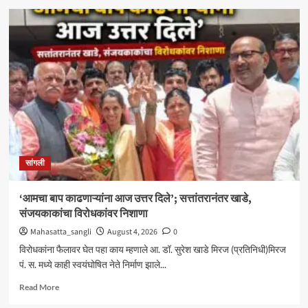
मिरजेतील
आयडियल
स्मार्ट
स्कूलमध्ये
दहावीच्या
विद्यार्थी
मंत्रिमंडळाचा
पदग्रहण
सोहळा
सांगली
‘आमचा बाप काढणाऱ्यांना आज उत्तर दिले’; सत्तांतरानंतर खाडे,
संजयकाकांचा विरोधकांवर निशाणा
Mahasatta_sangli
August 4, 2026
0
विरोधकांना फैलावर घेत पहा काय म्हणाले आ. डॉ. सुरेश खाडे मिरज (प्रतिनिधी)मिरज
पं. स. मध्ये काही स्वयंघोषित नेते निर्माण झाले...
Read
Read More
more