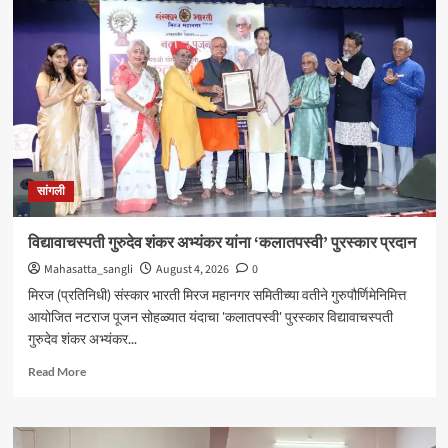
येथील
बेपत्ता
डॉक्टरचा
मृतदेह
अखेर
सापडला
सांगली
विद्यावाचस्पती गुरुदेव शंकर अभ्यंकर यांना ‘कलातपस्वी’ पुरस्कार प्रदान
Mahasatta_sangli
August 4, 2026
0
मिरज (प्रतिनिधी) संस्कार भारती मिरज महानगर समितीच्या वतीने गुरुपौर्णिमेनिमित्त
आयोजित नटराज पूजन सोहळ्यात यंदाचा 'कलातपस्वी' पुरस्कार विद्यावाचस्पती
गुरुदेव शंकर अभ्यंकर...
Read
Read More
more
about
विद्यावाचस्पती
गुरुदेव