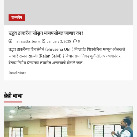
राजकीय
उद्धव ठाकरेंना सोडून भाजपसोबत जाणार का?
mahasatta_team
January 2, 2025
0
उद्धव ठाकरेंच्या शिवसेनेचे (Shivsena UBT) निष्ठावंत शिवसैनिक म्हणून ओळखले
जाणारे राजन साळवी (Rajan Salvi) हे विधानसभा निवडणुकीतील पराभवानंतर
वेगळा निर्णय घेण्याच्या तयारीत असल्याचे बोलले जात...
Read
Read More
more
about
उद्धव
हेही वाचा
ठाकरेंना
सोडून
भाजपसोबत
जाणार
का?