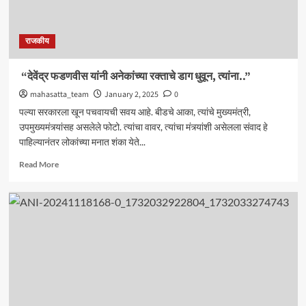
राजकीय
“देवेंद्र फडणवीस यांनी अनेकांच्या रक्ताचे डाग धुवून, त्यांना..”
mahasatta_team
January 2, 2025
0
पल्या सरकारला खून पचवायची सवय आहे. बीडचे आका, त्यांचे मुख्यमंत्री,
उपमुख्यमंत्र्यांसह असलेले फोटो. त्यांचा वावर, त्यांचा मंत्र्यांशी असेलला संवाद हे
पाहिल्यानंतर लोकांच्या मनात शंका येते...
Read
Read More
more
about
“देवेंद्र
फडणवीस
यांनी
अनेकांच्या
रक्ताचे
डाग
धुवून,
त्यांना..”