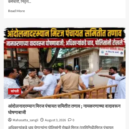
कर्मचारी, निवृत्त...
Read
Read More
more
about
केंद्रीय
आरोग्य
योजनेत
सिनर्जी
हॉस्पिटलचा
समावेश
;
दक्षिण
महाराष्ट्रातील
CGHS
लाभार्थ्यांना
मोठा
सांगली
दिलासा
आंदोलनादरम्यान मिरज पंचायत समितीत तणाव ; नामकरणाच्या वादावरून
घोषणाबाजी
Mahasatta_sangli
August 3, 2026
0
अधिकाऱ्यांकडे धाव घेणाऱ्यांना पोलिसांनी रोखले मिरज (प्रतिनिधी)मिरज पंचायत