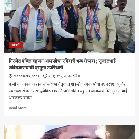
आणि
जॉब
ट्रेनिंग’
कार्यशाळा
उत्साहात
सांगली
मिरजेत वंचित बहुजन आघाडीचा रविवारी भव्य मेळावा ; सुजातभाई
आंबेडकर यांची प्रमुख उपस्थिती
Mahasatta_sangli
August 5, 2026
0
माजी नगरसेवक अशोक कांबळेच्या नेतृत्वात शेकडो कार्यकर्त्यांचा पक्षप्रवेश- प्रदेश
उपाध्यक्ष सोमनाथ साळुंखेमिरज (प्रतिनिधी)वंचित बहुजन आघाडीचे नेते सुजात भाई
आंबेडकर यांच्या...
Read
Read More
more
about
मिरजेत
वंचित
बहुजन