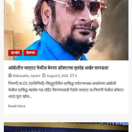
आघाडीचा
रविवारी
भव्य
मेळावा
;
सुजातभाई
आंबेडकर
यांची
प्रमुख
क्राईम
बेळगाव
उपस्थिती
आंबोलीत जत्राट येथील बेपत्ता डॉक्टरचा मृतदेह अखेर सापडला
Mahasatta_nipani
August 5, 2026
0
निपाणी,ता.05 (प्रतिनिधी)-सिंधुदुर्गातील प्रसिद्ध पर्यटनस्थळ असलेल्या आंबोली
येथील प्रसिद्ध महादेव गड पॉईंट फिरण्यासाठी गेलेले जत्राट ता.निपाणी येथील डॉक्टर
400 फूट खोल...
Read
Read More
more
about
आंबोलीत
जत्राट