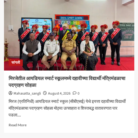
शंकर
अभ्यंकर
यांना
‘कलातपस्वी’
पुरस्कार
प्रदान
सांगली
मिरजेतील आयडियल स्मार्ट स्कूलमध्ये दहावीच्या विद्यार्थी मंत्रिमंडळाचा
पदग्रहण सोहळा
Mahasatta_sangli
August 4, 2026
0
मिरज (प्रतिनिधी) आयडियल स्मार्ट स्कूल (सीबीएसई) येथे इयत्ता दहावीच्या विद्यार्थी
मंत्रिमंडळाचा पदग्रहण सोहळा मोठ्या उत्साहात व शिस्तबद्ध वातावरणात पार
पडला....
Read
Read More
more
about