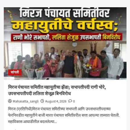
about
‘आमचा
बाप
काढणाऱ्यांना
आज
उत्तर
दिले’;
सत्तांतरानंतर
खाडे,
संजयकाकांचा
विरोधकांवर
निशाणा
सांगली
मिरज पंचायत समितीत महायुतीचा झेंडा; सभापतीपदी राणी भोरे,
उपसभापतीपदी ललिता शेजूळ बिनविरोध
Mahasatta_sangli
August 4, 2026
0
मिरज (प्रतिनिधी)मिरज पंचायत समितीच्या सभापती आणि उपसभापतीपदाच्या
फेरनिवडीत महायुतीने बाजी मारत पंचायत समितीवरील सत्ता आपल्या ताब्यात घेतली.
महाविकास आघाडीतील बदललेल्या...