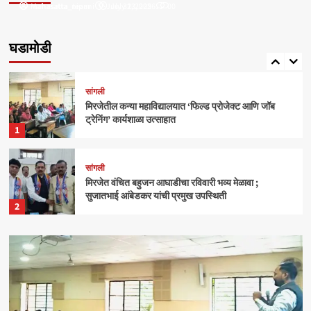
Mahasatta_nipani
mahasatta_team
July 31, 2025
July 23, 2026
0
0
सांगली
मिरजेतील आयडियल स्मार्ट स्कूलमध्ये दहावीच्या विद्यार्थी
मंत्रिमंडळाचा पदग्रहण सोहळा
घडामोडी
5
सांगली
मिरजेतील कन्या महाविद्यालयात ‘फिल्ड प्रोजेक्ट आणि जॉब
ट्रेनिंग’ कार्यशाळा उत्साहात
1
सांगली
मिरजेत वंचित बहुजन आघाडीचा रविवारी भव्य मेळावा ;
सुजातभाई आंबेडकर यांची प्रमुख उपस्थिती
2
क्राईम
बेळगाव
आंबोलीत जत्राट येथील बेपत्ता डॉक्टरचा मृतदेह अखेर सापडला
3