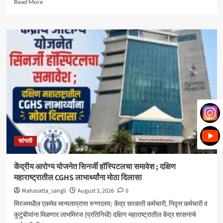
Read
Read More
more
about
मिरज
पंचायत
समितीत
महायुतीचा
झेंडा;
सभापतीपदी
राणी
भोरे,
उपसभापतीपदी
ललिता
शेजूळ
बिनविरोध
सांगली
केंद्रीय आरोग्य योजनेत सिनर्जी हॉस्पिटलचा समावेश ; दक्षिण
महाराष्ट्रातील CGHS लाभार्थ्यांना मोठा दिलासा
Mahasatta_sangli
August 3, 2026
0
मिरजमधील एकमेव मान्यताप्राप्त रुग्णालय; केंद्र सरकारी कर्मचारी, निवृत्त कर्मचारी व
कुटुंबीयांना मिळणार लाभमिरज (प्रतिनिधी) दक्षिण महाराष्ट्रातील केंद्र शासनाचे