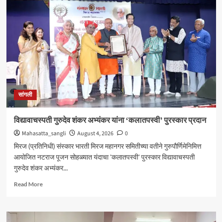
येथील
बेपत्ता
डॉक्टरचा
मृतदेह
अखेर
सापडला
सांगली
विद्यावाचस्पती गुरुदेव शंकर अभ्यंकर यांना ‘कलातपस्वी’ पुरस्कार प्रदान
Mahasatta_sangli
August 4, 2026
0
मिरज (प्रतिनिधी) संस्कार भारती मिरज महानगर समितीच्या वतीने गुरुपौर्णिमेनिमित्त
आयोजित नटराज पूजन सोहळ्यात यंदाचा 'कलातपस्वी' पुरस्कार विद्यावाचस्पती
गुरुदेव शंकर अभ्यंकर...
Read
Read More
more
about
विद्यावाचस्पती
गुरुदेव