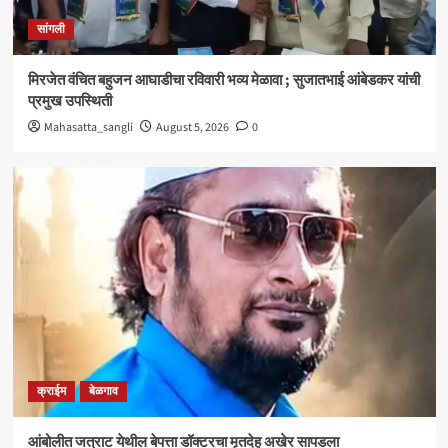
क्राईम
बेळगाव
सांगली
आंबोलीत जत्राट येथील बेपत्ता डॉक्टरचा मृतदेह अखेर सापडला
3
मिरजेत वंचित बहुजन आघाडीचा रविवारी भव्य मेळावा ; सुजातभाई आंबेडकर यांची
प्रमुख उपस्थिती
सांगली
Mahasatta_sangli
August 5, 2026
0
विद्यावाचस्पती गुरुदेव शंकर अभ्यंकर यांना ‘कलातपस्वी’
पुरस्कार प्रदान
4
सांगली
मिरजेतील आयडियल स्मार्ट स्कूलमध्ये दहावीच्या विद्यार्थी
मंत्रिमंडळाचा पदग्रहण सोहळा
5
क्राईम
बेळगाव
आंबोलीत जत्राट येथील बेपत्ता डॉक्टरचा मृतदेह अखेर सापडला