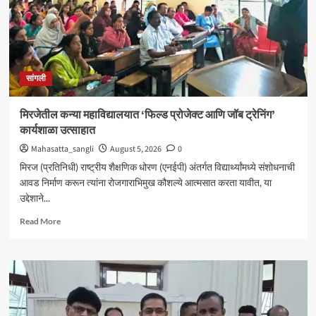
सांगली
मिरजेतील कन्या महाविद्यालयात ‘फिल्ड प्रोजेक्ट आणि जॉब ट्रेनिंग’
कार्यशाळा उत्साहात
Mahasatta_sangli
August 5, 2026
0
मिरज (प्रतिनिधी) राष्ट्रीय शैक्षणिक धोरण (एनईपी) अंतर्गत विद्यार्थ्यांमध्ये संशोधनाची
आवड निर्माण करून त्यांना रोजगाराभिमुख कौशल्ये आत्मसात करता यावीत, या
उद्देशाने...
Read
Read More
more
about
मिरजेतील
कन्या
महाविद्यालयात
‘फिल्ड
प्रोजेक्ट