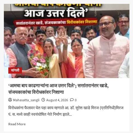
मिरजेतील
आयडियल
स्मार्ट
स्कूलमध्ये
दहावीच्या
विद्यार्थी
मंत्रिमंडळाचा
पदग्रहण
सोहळा
सांगली
‘आमचा बाप काढणाऱ्यांना आज उत्तर दिले’; सत्तांतरानंतर खाडे,
संजयकाकांचा विरोधकांवर निशाणा
Mahasatta_sangli
August 4, 2026
0
विरोधकांना फैलावर घेत पहा काय म्हणाले आ. डॉ. सुरेश खाडे मिरज (प्रतिनिधी)मिरज
पं. स. मध्ये काही स्वयंघोषित नेते निर्माण झाले...
Read
Read More
more