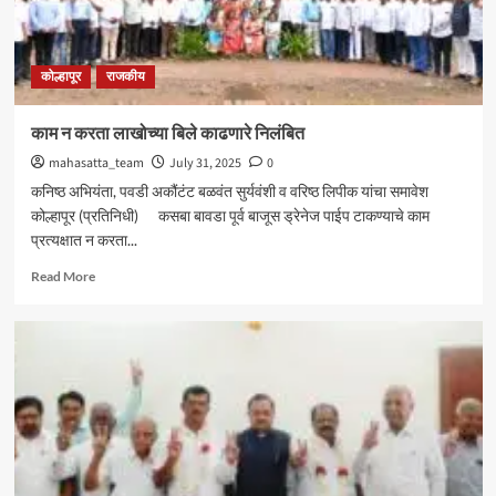
आमदार
शशिकला
जोल्ले_
कोल्हापूर
राजकीय
काम न करता लाखोच्या बिले काढणारे निलंबित
mahasatta_team
July 31, 2025
0
कनिष्ठ अभियंता, पवडी अकौंटंट बळवंत सुर्यवंशी व वरिष्ठ लिपीक यांचा समावेश
कोल्हापूर (प्रतिनिधी) कसबा बावडा पूर्व बाजूस ड्रेनेज पाईप टाकण्याचे काम
प्रत्यक्षात न करता...
Read
Read More
more
about
काम
न
करता
लाखोच्या
बिले
काढणारे
निलंबित