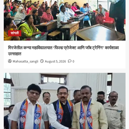
सांगली
विद्यावाचस्पती गुरुदेव शंकर अभ्यंकर यांना ‘कलातपस्वी’
पुरस्कार प्रदान
4
सांगली
सांगली
मिरजेतील आयडियल स्मार्ट स्कूलमध्ये दहावीच्या विद्यार्थी
मंत्रिमंडळाचा पदग्रहण सोहळा
मिरजेतील कन्या महाविद्यालयात ‘फिल्ड प्रोजेक्ट आणि जॉब ट्रेनिंग’ कार्यशाळा
5
उत्साहात
Mahasatta_sangli
August 5, 2026
0
सांगली
मिरजेतील कन्या महाविद्यालयात ‘फिल्ड प्रोजेक्ट आणि जॉब
ट्रेनिंग’ कार्यशाळा उत्साहात
1
सांगली
मिरजेत वंचित बहुजन आघाडीचा रविवारी भव्य मेळावा ;
सुजातभाई आंबेडकर यांची प्रमुख उपस्थिती
2