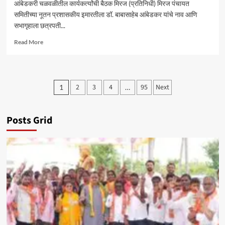
आंबेडकरी चळवळीतील कार्यकर्त्यांची बैठक मिरज (प्रतिनिधी) मिरज पंचायत
समितीच्या नूतन प्रशासकीय इमारतीला डॉ. बाबासाहेब आंबेडकर यांचे नाव आणि
सभागृहाला छत्रपती...
Read
Read More
more
about
मिरज
पं.
Posts
2
3
4
95
Next
1
…
स.
pagination
समोर
सोमवारी
ठिय्या
Posts Grid
आंदोलन
–
सचिन
कांबळे