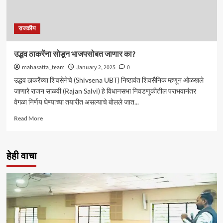
राजकीय
उद्धव ठाकरेंना सोडून भाजपसोबत जाणार का?
mahasatta_team
January 2, 2025
0
उद्धव ठाकरेंच्या शिवसेनेचे (Shivsena UBT) निष्ठावंत शिवसैनिक म्हणून ओळखले
जाणारे राजन साळवी (Rajan Salvi) हे विधानसभा निवडणुकीतील पराभवानंतर
वेगळा निर्णय घेण्याच्या तयारीत असल्याचे बोलले जात...
Read
Read More
more
about
उद्धव
हेही वाचा
ठाकरेंना
सोडून
भाजपसोबत
जाणार
का?