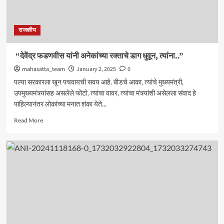
राजकीय
“देवेंद्र फडणवीस यांनी अनेकांच्या रक्ताचे डाग धुवून, त्यांना..”
mahasatta_team
January 2, 2025
0
पल्या सरकारला खून पचवायची सवय आहे. बीडचे आका, त्यांचे मुख्यमंत्री,
उपमुख्यमंत्र्यांसह असलेले फोटो. त्यांचा वावर, त्यांचा मंत्र्यांशी असेलला संवाद हे
पाहिल्यानंतर लोकांच्या मनात शंका येते...
Read
Read More
more
about
“देवेंद्र
फडणवीस
यांनी
अनेकांच्या
रक्ताचे
डाग
धुवून,
त्यांना..”