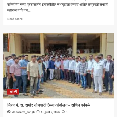
समितीच्या नव्या प्रशासकीय इमारतीतील सभागृहाला देण्यात आलेले छत्रपती संभाजी
महाराज यांचे नाव...
Read
Read More
more
about
आंदोलनादरम्यान
मिरज
पंचायत
समितीत
तणाव
;
नामकरणाच्या
वादावरून
घोषणाबाजी
सांगली
मिरज पं. स. समोर सोमवारी ठिय्या आंदोलन – सचिन कांबळे
Mahasatta_sangli
August 2, 2026
0