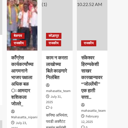
सांगली
मिरजेतील आयडियल स्मार्ट
स्कूलमध्ये दहावीच्या विद्यार्थी
मंत्रिमंडळाचा पदग्रहण सोहळा
5
बेळगाव
कोल्हापूर
राजकीय
राजकीय
राजकीय
काँग्रेस
काम न करता
संकेश्वर
कार्यकर्त्यांच्या
लाखोच्या
हिरण्यकेशी
आगमनाने
बिले काढणारे
साखर
भाजप पक्षाला
निलंबित
कारखान्यावर
अधिक बळ
“जोल्लेंची”
ः आमदार
एक हाती
mahasatta_team
शशिकला
सत्ता..
July 31,
2025
जोल्ले_
0
mahasatta_team
कनिष्ठ अभियंता,
February
Mahasatta_nipani
पवडी अकौंटंट
12, 2025
July 23,
बळवंत सुर्यवंशी
0