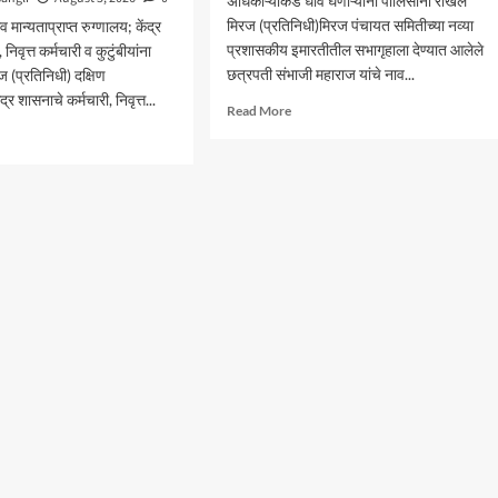
अधिकाऱ्यांकडे धाव घेणाऱ्यांना पोलिसांनी रोखले
मिरज (प्रतिनिधी)मिरज पंचायत समितीच्या नव्या
ान्यताप्राप्त रुग्णालय; केंद्र
प्रशासकीय इमारतीतील सभागृहाला देण्यात आलेले
निवृत्त कर्मचारी व कुटुंबीयांना
छत्रपती संभाजी महाराज यांचे नाव...
 (प्रतिनिधी) दक्षिण
ंद्र शासनाचे कर्मचारी, निवृत्त...
Read
Read More
more
d
about
e
आंदोलनादरम्यान
ut
मिरज
रीय
पंचायत
्य
समितीत
ेत
तणाव
जी
;
पिटलचा
नामकरणाच्या
ेश
वादावरून
घोषणाबाजी
ण
ष्ट्रातील
HS
थ्यांना
सा