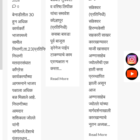
2026
व वरिष्ठ लिपीक
0
संकेश्वर
यांचा समावेश
(प्रतिनिधी)
बेनाडीतील 30
कोल्हापूर
संकेश्वर
हून अधिक
(प्रतिनिधी)
हिरण्यकेशी
कार्यकर्ते
कसबा बावडा
सहकारी साखर
भाजपमध्ये
पूर्व बाजूस
कारखान्यावर
सामील
ड्रेनेज पाईप
माजी खासदार
निपाणी,ता.23(प्रतिनिधी)-
टाकण्याचे काम
अण्णासाहेब
निपाणी
प्रत्यक्षात न
ज्वोल्लेंची एक
मतदारसंघात
करता...
हाती सत्ता
काँग्रेस
प्रस्थापित
कार्यकर्त्यांच्या
Read
Read More
झाली असून
आगमनाने भाजप
more
about
आज
पक्षाला अधिक
काम
अण्णासाहेब
बळ मिळाले आहे.
न
ज्वोल्ले यांच्या
निपाणीच्या
करता
मार्गदर्शनाखाली
आमदार
लाखोच्या
कारखान्याचे
शशिकला जोल्ले
बिले
नूतन अध्यक्ष...
यांनी
काढणारे
सांगीतले.देंशाचे
निलंबित
Read
Read More
पंतप्रधान...
more