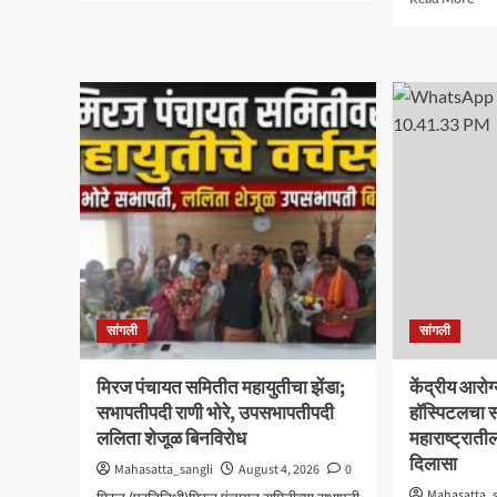
about
mor
विद्यावाचस्पती
abo
गुरुदेव
मिरज
शंकर
आयड
अभ्यंकर
स्मार्
यांना
स्कूल
‘कलातपस्वी’
दहाव
पुरस्कार
विद्या
प्रदान
मंत्र
पदग्
सोह
सांगली
सांगली
मिरज पंचायत समितीत महायुतीचा झेंडा;
केंद्रीय आरोग
सभापतीपदी राणी भोरे, उपसभापतीपदी
हॉस्पिटलचा स
ललिता शेजूळ बिनविरोध
महाराष्ट्राती
दिलासा
Mahasatta_sangli
August 4, 2026
0
Mahasatta_s