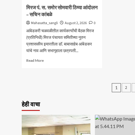
मिरज पं. स. समोर सोमवारी ठिय्या आंदोलन
– सचिन कांबळे
Mahasatta_sangli
August 2, 2026
0
आंबेडकरी चळवळीतील कार्यकर्त्यांची बैठक मिरज
(प्रतिनिधी) मिरज पंचायत समितीच्या नूतन
प्रशासकीय इमारतीला डॉ. बाबासाहेब आंबेडकर
यांचे नाव आणि सभागृहाला छत्रपती...
Read
Read More
more
about
मिरज
पं.
Posts
2
1
स.
pagin
समोर
सोमवारी
हेही वाचा
ठिय्या
आंदोलन
–
सचिन
कांबळे