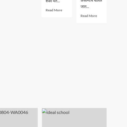
असल्याचे बोलले
शंका येते...
शिंदेंची
जात...
Read
साथ
Read More
more
Read
सोडणार
Read More
about
more
का?
“देवेंद्र
about
फडणवीस
उद्धव
यांनी
ठाकरेंना
अनेकांच्या
सोडून
रक्ताचे
भाजपसोबत
डाग
जाणार
धुवून,
का?
त्यांना..”