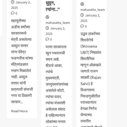
धुवून,
January 2,
2025
त्यांना..”
mahasatta_team
0
January 2,
महायुतीच्या
2025
mahasatta_team
0
अडीच वर्षांच्या
January 2,
सरकारमध्ये
उद्धव ठाकरेंच्या
2025
मंत्री असलेल्या
0
शिवसेनेचे
अब्दुल सत्तार
(Shivsena
पल्या सरकारला
यांना देवेंद्र
UBT) निष्ठावंत
खून पचवायची
फडणवीस यांच्या
शिवसैनिक
सवय आहे.
मंत्रिमंडळात
म्हणून ओळखले
बीडचे आका,
स्थान मिळालेलं
जाणारे राजन
त्यांचे
नाही. अब्दुल
साळवी (Rajan
मुख्यमंत्री,
सत्तार यांनी
Salvi) हे
उपमुख्यमंत्र्यांसह
छत्रपती संभाजी
विधानसभा
असलेले फोटो.
नगर या ठिकाणी
निवडणुकीतील
त्यांचा वावर,
सत्कार...
पराभवानंतर
त्यांचा मंत्र्यांशी
वेगळा निर्णय
असेलला संवाद
Read
Read More
घेण्याच्या
हे पाहिल्यानंतर
more
तयारीत
about
लोकांच्या मनात
एकनाथ