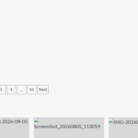
3
4
95
Next
…
ation