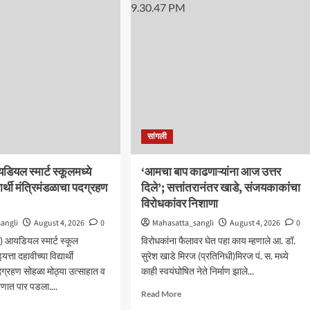
बेपत्ता
डीचा
डॉक्टरचा
ारी
मृतदेह
अखेर
वा
सापडला
तभाई
ेडकर
ुख
थिती
सांगली
ियल स्मार्ट स्कूलमध्ये
‘आमचा बाप काढणाऱ्यांना आज उत्तर
यार्थी मंत्रिमंडळाचा पदग्रहण
दिले’; सत्तांतरानंतर खाडे, संजयकाकांचा
विरोधकांवर निशाणा
angli
August 4, 2026
0
Mahasatta_sangli
August 4, 2026
0
) आयडियल स्मार्ट स्कूल
विरोधकांना फैलावर घेत पहा काय म्हणाले आ. डॉ.
त्ता दहावीच्या विद्यार्थी
सुरेश खाडे मिरज (प्रतिनिधी)मिरज पं. स. मध्ये
दग्रहण सोहळा मोठ्या उत्साहात व
काही स्वयंघोषित नेते निर्माण झाले...
रणात पार पडला....
Read
Read More
more
d