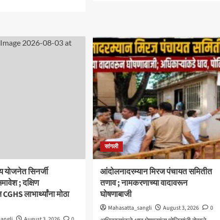
about
e
‘आमचा
ut
बाप
ेतील
काढणाऱ्यांना
ियल
आज
ट
उत्तर
मध्ये
दिले’;
ीच्या
सत्तांतरानंतर
र्थी
खाडे,
िमंडळाचा
संजयकाकांचा
रहण
विरोधकांवर
ळा
निशाणा
सांगली
्य योजनेत सिनर्जी
आंदोलनादरम्यान मिरज पंचायत समितीत
मावेश ; दक्षिण
तणाव ; नामकरणाच्या वादावरून
ल CGHS लाभार्थ्यांना मोठा
घोषणाबाजी
Mahasatta_sangli
August 3, 2026
0
angli
August 3, 2026
0