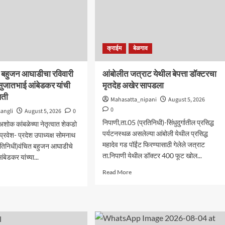
क्राईम
बेळगाव
त बहुजन आघाडीचा रविवारी
आंबोलीत जत्राट येथील बेपत्ता डॉक्टरचा
; सुजातभाई आंबेडकर यांची
मृतदेह अखेर सापडला
िती
Mahasatta_nipani
August 5, 2026
0
angli
August 5, 2026
0
निपाणी,ता.05 (प्रतिनिधी)-सिंधुदुर्गातील प्रसिद्ध
शोक कांबळेच्या नेतृत्वात शेकडो
पर्यटनस्थळ असलेल्या आंबोली येथील प्रसिद्ध
क्षप्रवेश- प्रदेश उपाध्यक्ष सोमनाथ
महादेव गड पॉईंट फिरण्यासाठी गेलेले जत्राट
्रतिनिधी)वंचित बहुजन आघाडीचे
ता.निपाणी येथील डॉक्टर 400 फूट खोल...
ंबेडकर यांच्या...
Read
d
Read More
more
e
about
ut
आंबोलीत
ेत
जत्राट
त
येथील
जन