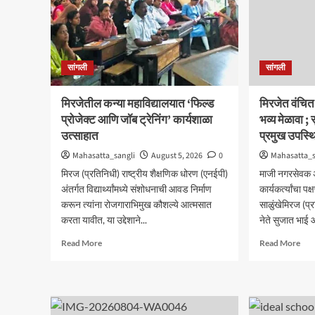
सांगली
सांगली
मिरजेतील कन्या महाविद्यालयात ‘फिल्ड
मिरजेत वंचि
प्रोजेक्ट आणि जॉब ट्रेनिंग’ कार्यशाळा
भव्य मेळावा 
उत्साहात
प्रमुख उपस्थ
Mahasatta_sangli
August 5, 2026
0
Mahasatta_s
मिरज (प्रतिनिधी) राष्ट्रीय शैक्षणिक धोरण (एनईपी)
माजी नगरसेवक अ
अंतर्गत विद्यार्थ्यांमध्ये संशोधनाची आवड निर्माण
कार्यकर्त्यांचा प
करून त्यांना रोजगाराभिमुख कौशल्ये आत्मसात
साळुंखेमिरज (प
करता यावीत, या उद्देशाने...
नेते सुजात भाई आ
Read
Rea
Read More
Read More
more
mor
about
abo
मिरजेतील
मिरज
कन्या
वंचि
महाविद्यालयात
बहु