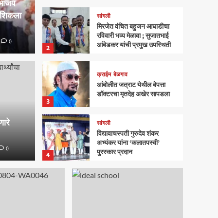
े भाजप
शशिकला
सांगली
मिरजेत वंचित बहुजन आघाडीचा
रविवारी भव्य मेळावा ; सुजातभाई
0
आंबेडकर यांची प्रमुख उपस्थिती
2
क्राईम
बेळगाव
जन आघाडीचा रविवारी भव्य
आंबोलीत जत्राट येथील बेपत्ता
क्राईम
बे
डॉक्टरचा मृतदेह अखेर सापडला
ई आंबेडकर यांची प्रमुख
आंबोल
3
ारे
अखेर
सांगली
विद्यावाचस्पती गुरुदेव शंकर
अभ्यंकर यांना ‘कलातपस्वी’
0
0
Mahasatta
पुरस्कार प्रदान
4
सांगली
मिरजेतील आयडियल स्मार्ट
स्कूलमध्ये दहावीच्या विद्यार्थी
मंत्रिमंडळाचा पदग्रहण सोहळा
5