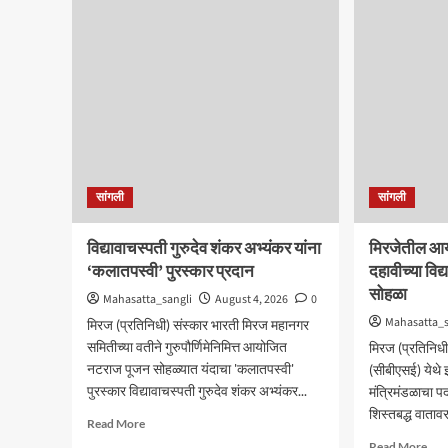
‘फिल्ड
आघा
प्रोजेक्ट
रविव
आणि
भव्य
जॉब
मेळा
ट्रेनिंग’
;
कार्यशाळा
सुजा
उत्साहात
आंब
यांची
प्रम
उपस्
सांगली
सांगली
विद्यावाचस्पती गुरुदेव शंकर अभ्यंकर यांना
मिरजेतील आयड
‘कलातपस्वी’ पुरस्कार प्रदान
दहावीच्या विद्
सोहळा
Mahasatta_sangli
August 4, 2026
0
Mahasatta_s
मिरज (प्रतिनिधी) संस्कार भारती मिरज महानगर
समितीच्या वतीने गुरुपौर्णिमेनिमित्त आयोजित
मिरज (प्रतिनिधी
नटराज पूजन सोहळ्यात यंदाचा 'कलातपस्वी'
(सीबीएसई) येथे इय
पुरस्कार विद्यावाचस्पती गुरुदेव शंकर अभ्यंकर...
मंत्रिमंडळाचा प
शिस्तबद्ध वाताव
Read
Read More
more
Rea
Read More