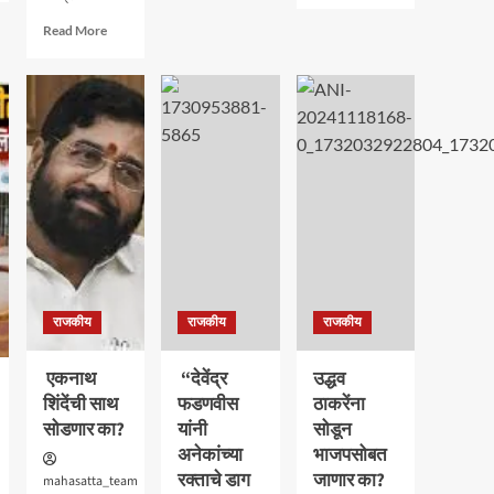
about
Read
Read More
संकेश्वर
more
हिरण्यकेशी
about
साखर
काँग्रेस
कारखान्यावर
कार्यकर्त्यांच्या
“जोल्लेंची”
आगमनाने
एक
भाजप
हाती
पक्षाला
सत्ता..
अधिक
बळ
ः
आमदार
शशिकला
जोल्ले_
राजकीय
राजकीय
राजकीय
एकनाथ
“देवेंद्र
उद्धव
शिंदेंची साथ
फडणवीस
ठाकरेंना
सोडणार का?
यांनी
सोडून
अनेकांच्या
भाजपसोबत
रक्ताचे डाग
जाणार का?
mahasatta_team