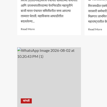
मिरज (प्रतिनिधी)मिरज पंचायत समितीच्या सभापती
आणि उपसभापतीपदाच्या फेरनिवडीत महायुतीने
मिरजमधील एकमेव म
बाजी मारत पंचायत समितीवरील सत्ता आपल्या
सरकारी कर्मचारी, 
ताब्यात घेतली. महाविकास आघाडीतील
मिळणार लाभमिरज
बदललेल्या...
महाराष्ट्रातील के
Read
Rea
Read More
Read More
more
mor
about
abo
मिरज
केंद्
पंचायत
आरोग
समितीत
योजन
महायुतीचा
सिनर्
झेंडा;
हॉस्
सभापतीपदी
समाव
राणी
;
भोरे,
दक्षि
उपसभापतीपदी
महारा
ललिता
CG
शेजूळ
लाभार्
बिनविरोध
मोठा
दिला
सांगली