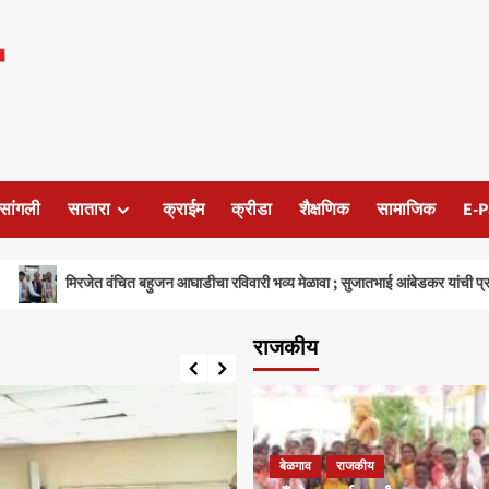
सांगली
सातारा
क्राईम
क्रीडा
शैक्षणिक
सामाजिक
E-P
िरजेत वंचित बहुजन आघाडीचा रविवारी भव्य मेळावा ; सुजातभाई आंबेडकर यांची प्रमुख उपस्थित
राजकीय
बेळगाव
राजकीय