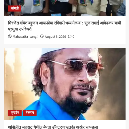
क्राईम
बेळगाव
सांगली
आंबोलीत जत्राट येथील बेपत्ता डॉक्टरचा मृतदेह अखेर सापडला
3
मिरजेत वंचित बहुजन आघाडीचा रविवारी भव्य मेळावा ; सुजातभाई आंबेडकर यांची
प्रमुख उपस्थिती
सांगली
Mahasatta_sangli
August 5, 2026
0
विद्यावाचस्पती गुरुदेव शंकर अभ्यंकर यांना ‘कलातपस्वी’
पुरस्कार प्रदान
4
सांगली
मिरजेतील आयडियल स्मार्ट स्कूलमध्ये दहावीच्या विद्यार्थी
मंत्रिमंडळाचा पदग्रहण सोहळा
5
क्राईम
बेळगाव
आंबोलीत जत्राट येथील बेपत्ता डॉक्टरचा मृतदेह अखेर सापडला