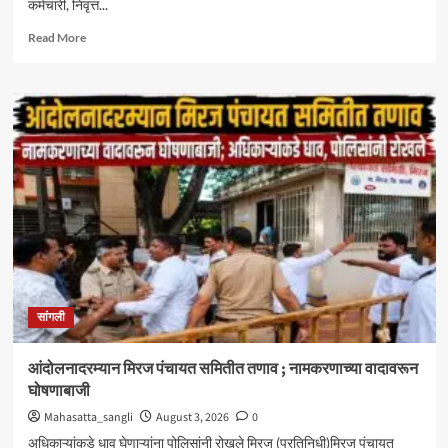
कर्मचारी, निवृत्त...
Read
Read More
more
about
केंद्रीय
आरोग्य
योजनेत
सिनर्जी
हॉस्पिटलचा
समावेश
;
दक्षिण
महाराष्ट्रातील
CGHS
लाभार्थ्यांना
मोठा
सांगली
दिलासा
आंदोलनादरम्यान मिरज पंचायत समितीत तणाव ; नामकरणाच्या वादावरून
घोषणाबाजी
Mahasatta_sangli
August 3, 2026
0
अधिकाऱ्यांकडे धाव घेणाऱ्यांना पोलिसांनी रोखले मिरज (प्रतिनिधी)मिरज पंचायत