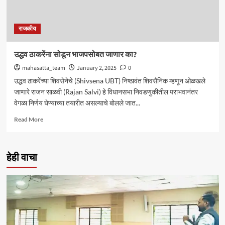
राजकीय
उद्धव ठाकरेंना सोडून भाजपसोबत जाणार का?
mahasatta_team
January 2, 2025
0
उद्धव ठाकरेंच्या शिवसेनेचे (Shivsena UBT) निष्ठावंत शिवसैनिक म्हणून ओळखले
जाणारे राजन साळवी (Rajan Salvi) हे विधानसभा निवडणुकीतील पराभवानंतर
वेगळा निर्णय घेण्याच्या तयारीत असल्याचे बोलले जात...
Read
Read More
more
about
उद्धव
हेही वाचा
ठाकरेंना
सोडून
भाजपसोबत
जाणार
का?