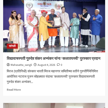
येथील
बेपत्ता
डॉक्टरचा
मृतदेह
अखेर
सापडला
सांगली
विद्यावाचस्पती गुरुदेव शंकर अभ्यंकर यांना ‘कलातपस्वी’ पुरस्कार प्रदान
Mahasatta_sangli
August 4, 2026
0
मिरज (प्रतिनिधी) संस्कार भारती मिरज महानगर समितीच्या वतीने गुरुपौर्णिमेनिमित्त
आयोजित नटराज पूजन सोहळ्यात यंदाचा 'कलातपस्वी' पुरस्कार विद्यावाचस्पती
गुरुदेव शंकर अभ्यंकर...
Read
Read More
more
about
विद्यावाचस्पती
गुरुदेव