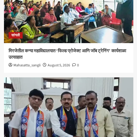
सांगली
विद्यावाचस्पती गुरुदेव शंकर अभ्यंकर यांना ‘कलातपस्वी’
पुरस्कार प्रदान
4
सांगली
सांगली
मिरजेतील आयडियल स्मार्ट स्कूलमध्ये दहावीच्या विद्यार्थी
मंत्रिमंडळाचा पदग्रहण सोहळा
मिरजेतील कन्या महाविद्यालयात ‘फिल्ड प्रोजेक्ट आणि जॉब ट्रेनिंग’ कार्यशाळा
5
उत्साहात
Mahasatta_sangli
August 5, 2026
0
सांगली
मिरजेतील कन्या महाविद्यालयात ‘फिल्ड प्रोजेक्ट आणि जॉब
ट्रेनिंग’ कार्यशाळा उत्साहात
1
सांगली
मिरजेत वंचित बहुजन आघाडीचा रविवारी भव्य मेळावा ;
सुजातभाई आंबेडकर यांची प्रमुख उपस्थिती
2