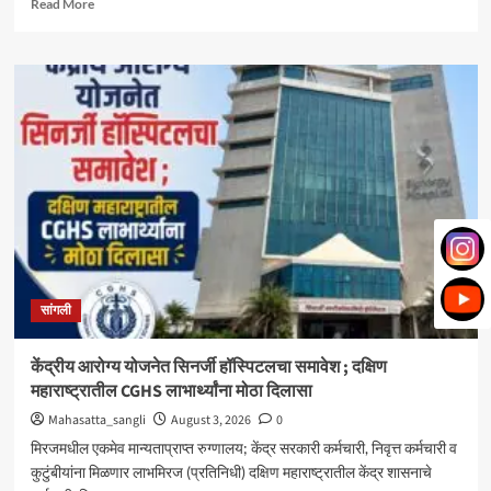
Read
Read More
more
about
मिरज
पंचायत
समितीत
महायुतीचा
झेंडा;
सभापतीपदी
राणी
भोरे,
उपसभापतीपदी
ललिता
शेजूळ
बिनविरोध
सांगली
केंद्रीय आरोग्य योजनेत सिनर्जी हॉस्पिटलचा समावेश ; दक्षिण
महाराष्ट्रातील CGHS लाभार्थ्यांना मोठा दिलासा
Mahasatta_sangli
August 3, 2026
0
मिरजमधील एकमेव मान्यताप्राप्त रुग्णालय; केंद्र सरकारी कर्मचारी, निवृत्त कर्मचारी व
कुटुंबीयांना मिळणार लाभमिरज (प्रतिनिधी) दक्षिण महाराष्ट्रातील केंद्र शासनाचे