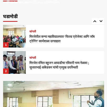
Mahasatta_nipani
mahasatta_team
July 31, 2025
July 23, 2026
0
0
सांगली
मिरजेतील आयडियल स्मार्ट स्कूलमध्ये दहावीच्या विद्यार्थी
मंत्रिमंडळाचा पदग्रहण सोहळा
घडामोडी
5
सांगली
मिरजेतील कन्या महाविद्यालयात ‘फिल्ड प्रोजेक्ट आणि जॉब
ट्रेनिंग’ कार्यशाळा उत्साहात
1
सांगली
मिरजेत वंचित बहुजन आघाडीचा रविवारी भव्य मेळावा ;
सुजातभाई आंबेडकर यांची प्रमुख उपस्थिती
2
क्राईम
बेळगाव
आंबोलीत जत्राट येथील बेपत्ता डॉक्टरचा मृतदेह अखेर सापडला
3