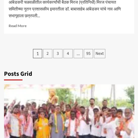
आंबेडकरी चळवळीतील कार्यकर्त्यांची बैठक मिरज (प्रतिनिधी) मिरज पंचायत
समितीच्या नूतन प्रशासकीय इमारतीला डॉ. बाबासाहेब आंबेडकर यांचे नाव आणि
सभागृहाला छत्रपती...
Read
Read More
more
about
मिरज
पं.
Posts
2
3
4
95
Next
1
…
स.
pagination
समोर
सोमवारी
ठिय्या
Posts Grid
आंदोलन
–
सचिन
कांबळे