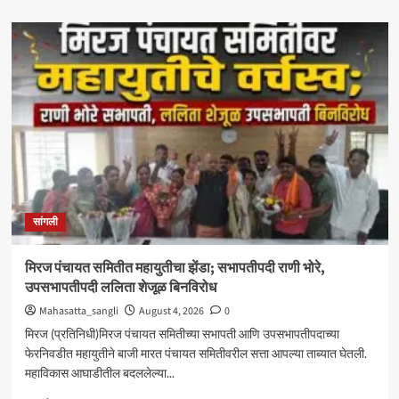
about
‘आमचा
बाप
काढणाऱ्यांना
आज
उत्तर
दिले’;
सत्तांतरानंतर
खाडे,
संजयकाकांचा
विरोधकांवर
निशाणा
सांगली
मिरज पंचायत समितीत महायुतीचा झेंडा; सभापतीपदी राणी भोरे,
उपसभापतीपदी ललिता शेजूळ बिनविरोध
Mahasatta_sangli
August 4, 2026
0
मिरज (प्रतिनिधी)मिरज पंचायत समितीच्या सभापती आणि उपसभापतीपदाच्या
फेरनिवडीत महायुतीने बाजी मारत पंचायत समितीवरील सत्ता आपल्या ताब्यात घेतली.
महाविकास आघाडीतील बदललेल्या...