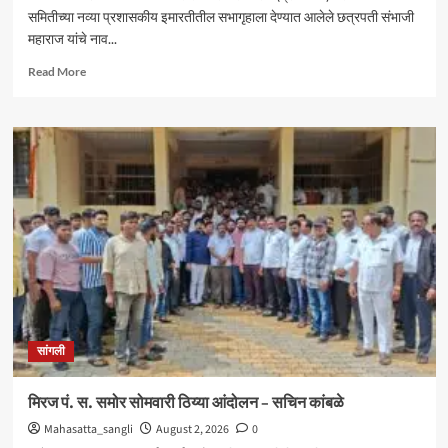
समितीच्या नव्या प्रशासकीय इमारतीतील सभागृहाला देण्यात आलेले छत्रपती संभाजी
महाराज यांचे नाव...
Read
Read More
more
about
आंदोलनादरम्यान
मिरज
पंचायत
समितीत
तणाव
;
नामकरणाच्या
वादावरून
घोषणाबाजी
सांगली
मिरज पं. स. समोर सोमवारी ठिय्या आंदोलन – सचिन कांबळे
Mahasatta_sangli
August 2, 2026
0