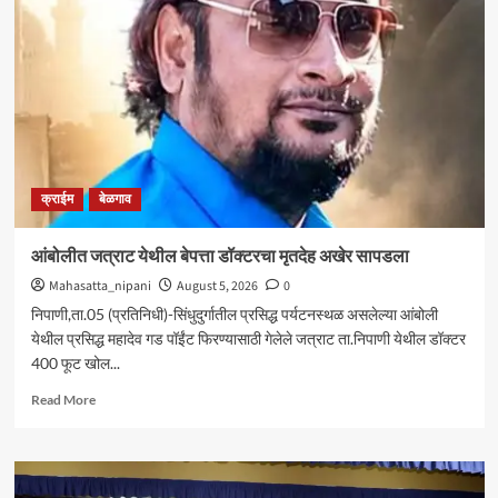
आघाडीचा
रविवारी
भव्य
मेळावा
;
सुजातभाई
आंबेडकर
यांची
प्रमुख
क्राईम
बेळगाव
उपस्थिती
आंबोलीत जत्राट येथील बेपत्ता डॉक्टरचा मृतदेह अखेर सापडला
Mahasatta_nipani
August 5, 2026
0
निपाणी,ता.05 (प्रतिनिधी)-सिंधुदुर्गातील प्रसिद्ध पर्यटनस्थळ असलेल्या आंबोली
येथील प्रसिद्ध महादेव गड पॉईंट फिरण्यासाठी गेलेले जत्राट ता.निपाणी येथील डॉक्टर
400 फूट खोल...
Read
Read More
more
about
आंबोलीत
जत्राट