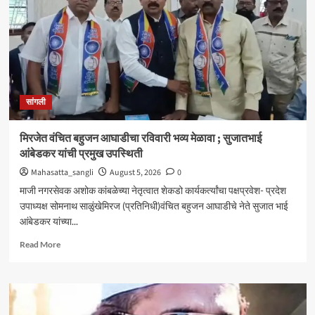
आणि
जॉब
ट्रेनिंग’
कार्यशाळा
उत्साहात
सांगली
मिरजेत वंचित बहुजन आघाडीचा रविवारी भव्य मेळावा ; सुजातभाई
आंबेडकर यांची प्रमुख उपस्थिती
Mahasatta_sangli
August 5, 2026
0
माजी नगरसेवक अशोक कांबळेच्या नेतृत्वात शेकडो कार्यकर्त्यांचा पक्षप्रवेश- प्रदेश
उपाध्यक्ष सोमनाथ साळुंखेमिरज (प्रतिनिधी)वंचित बहुजन आघाडीचे नेते सुजात भाई
आंबेडकर यांच्या...
Read
Read More
more
about
मिरजेत
वंचित
बहुजन