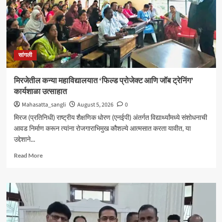
सांगली
मिरजेतील कन्या महाविद्यालयात ‘फिल्ड प्रोजेक्ट आणि जॉब ट्रेनिंग’
कार्यशाळा उत्साहात
Mahasatta_sangli
August 5, 2026
0
मिरज (प्रतिनिधी) राष्ट्रीय शैक्षणिक धोरण (एनईपी) अंतर्गत विद्यार्थ्यांमध्ये संशोधनाची
आवड निर्माण करून त्यांना रोजगाराभिमुख कौशल्ये आत्मसात करता यावीत, या
उद्देशाने...
Read
Read More
more
about
मिरजेतील
कन्या
महाविद्यालयात
‘फिल्ड
प्रोजेक्ट