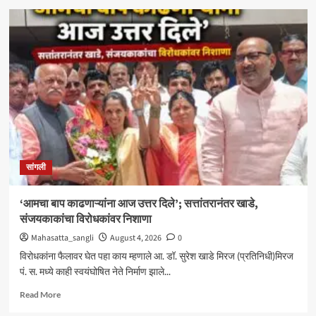
मिरजेतील
आयडियल
स्मार्ट
स्कूलमध्ये
दहावीच्या
विद्यार्थी
मंत्रिमंडळाचा
पदग्रहण
सोहळा
सांगली
‘आमचा बाप काढणाऱ्यांना आज उत्तर दिले’; सत्तांतरानंतर खाडे,
संजयकाकांचा विरोधकांवर निशाणा
Mahasatta_sangli
August 4, 2026
0
विरोधकांना फैलावर घेत पहा काय म्हणाले आ. डॉ. सुरेश खाडे मिरज (प्रतिनिधी)मिरज
पं. स. मध्ये काही स्वयंघोषित नेते निर्माण झाले...
Read
Read More
more