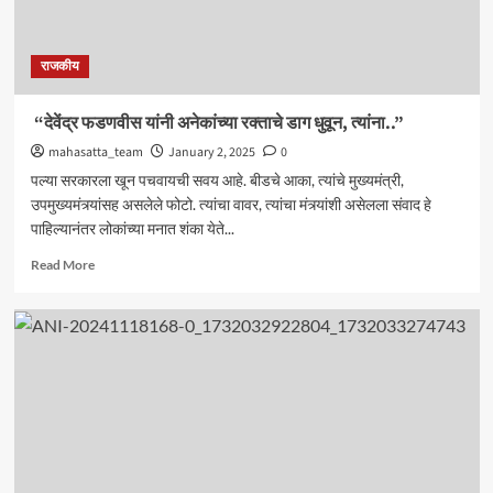
राजकीय
“देवेंद्र फडणवीस यांनी अनेकांच्या रक्ताचे डाग धुवून, त्यांना..”
mahasatta_team
January 2, 2025
0
पल्या सरकारला खून पचवायची सवय आहे. बीडचे आका, त्यांचे मुख्यमंत्री,
उपमुख्यमंत्र्यांसह असलेले फोटो. त्यांचा वावर, त्यांचा मंत्र्यांशी असेलला संवाद हे
पाहिल्यानंतर लोकांच्या मनात शंका येते...
Read
Read More
more
about
“देवेंद्र
फडणवीस
यांनी
अनेकांच्या
रक्ताचे
डाग
धुवून,
त्यांना..”