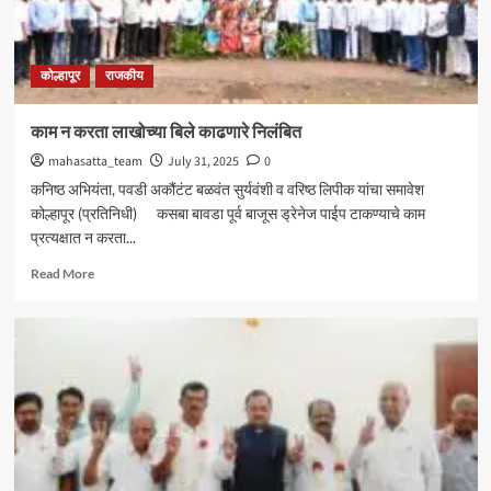
आमदार
शशिकला
जोल्ले_
कोल्हापूर
राजकीय
काम न करता लाखोच्या बिले काढणारे निलंबित
mahasatta_team
July 31, 2025
0
कनिष्ठ अभियंता, पवडी अकौंटंट बळवंत सुर्यवंशी व वरिष्ठ लिपीक यांचा समावेश
कोल्हापूर (प्रतिनिधी) कसबा बावडा पूर्व बाजूस ड्रेनेज पाईप टाकण्याचे काम
प्रत्यक्षात न करता...
Read
Read More
more
about
काम
न
करता
लाखोच्या
बिले
काढणारे
निलंबित