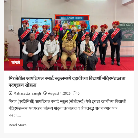
शंकर
अभ्यंकर
यांना
‘कलातपस्वी’
पुरस्कार
प्रदान
सांगली
मिरजेतील आयडियल स्मार्ट स्कूलमध्ये दहावीच्या विद्यार्थी मंत्रिमंडळाचा
पदग्रहण सोहळा
Mahasatta_sangli
August 4, 2026
0
मिरज (प्रतिनिधी) आयडियल स्मार्ट स्कूल (सीबीएसई) येथे इयत्ता दहावीच्या विद्यार्थी
मंत्रिमंडळाचा पदग्रहण सोहळा मोठ्या उत्साहात व शिस्तबद्ध वातावरणात पार
पडला....
Read
Read More
more
about