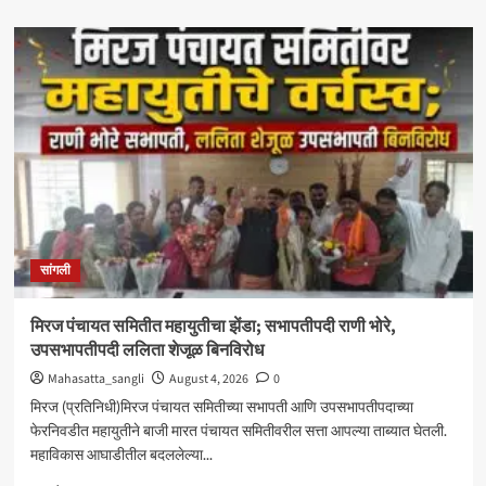
about
‘आमचा
बाप
काढणाऱ्यांना
आज
उत्तर
दिले’;
सत्तांतरानंतर
खाडे,
संजयकाकांचा
विरोधकांवर
निशाणा
सांगली
मिरज पंचायत समितीत महायुतीचा झेंडा; सभापतीपदी राणी भोरे,
उपसभापतीपदी ललिता शेजूळ बिनविरोध
Mahasatta_sangli
August 4, 2026
0
मिरज (प्रतिनिधी)मिरज पंचायत समितीच्या सभापती आणि उपसभापतीपदाच्या
फेरनिवडीत महायुतीने बाजी मारत पंचायत समितीवरील सत्ता आपल्या ताब्यात घेतली.
महाविकास आघाडीतील बदललेल्या...