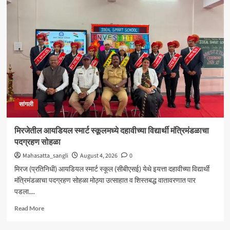
शंकर
अभ्यंकर
यांना
‘कलातपस्वी’
पुरस्कार
प्रदान
सांगली
मिरजेतील आयडियल स्मार्ट स्कूलमध्ये दहावीच्या विद्यार्थी मंत्रिमंडळाचा
पदग्रहण सोहळा
Mahasatta_sangli
August 4, 2026
0
मिरज (प्रतिनिधी) आयडियल स्मार्ट स्कूल (सीबीएसई) येथे इयत्ता दहावीच्या विद्यार्थी
मंत्रिमंडळाचा पदग्रहण सोहळा मोठ्या उत्साहात व शिस्तबद्ध वातावरणात पार
पडला....
Read
Read More
more
about