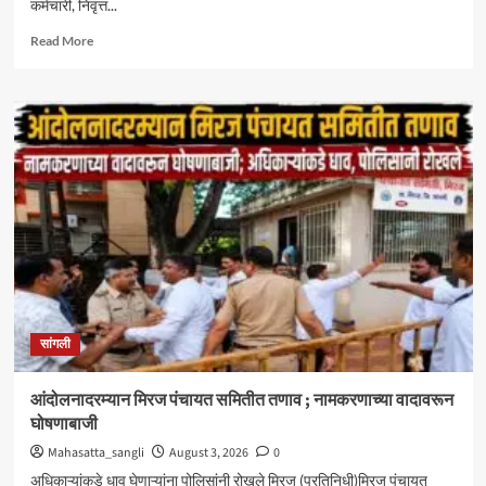
कर्मचारी, निवृत्त...
Read
Read More
more
about
केंद्रीय
आरोग्य
योजनेत
सिनर्जी
हॉस्पिटलचा
समावेश
;
दक्षिण
महाराष्ट्रातील
CGHS
लाभार्थ्यांना
मोठा
सांगली
दिलासा
आंदोलनादरम्यान मिरज पंचायत समितीत तणाव ; नामकरणाच्या वादावरून
घोषणाबाजी
Mahasatta_sangli
August 3, 2026
0
अधिकाऱ्यांकडे धाव घेणाऱ्यांना पोलिसांनी रोखले मिरज (प्रतिनिधी)मिरज पंचायत