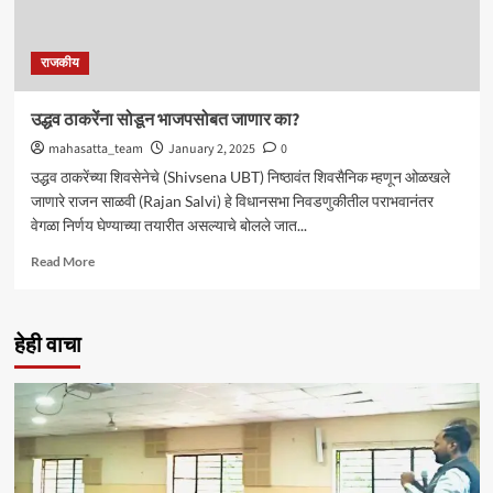
राजकीय
उद्धव ठाकरेंना सोडून भाजपसोबत जाणार का?
mahasatta_team
January 2, 2025
0
उद्धव ठाकरेंच्या शिवसेनेचे (Shivsena UBT) निष्ठावंत शिवसैनिक म्हणून ओळखले
जाणारे राजन साळवी (Rajan Salvi) हे विधानसभा निवडणुकीतील पराभवानंतर
वेगळा निर्णय घेण्याच्या तयारीत असल्याचे बोलले जात...
Read
Read More
more
about
उद्धव
हेही वाचा
ठाकरेंना
सोडून
भाजपसोबत
जाणार
का?