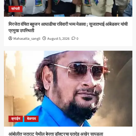
क्राईम
बेळगाव
सांगली
आंबोलीत जत्राट येथील बेपत्ता डॉक्टरचा मृतदेह अखेर सापडला
3
मिरजेत वंचित बहुजन आघाडीचा रविवारी भव्य मेळावा ; सुजातभाई आंबेडकर यांची
प्रमुख उपस्थिती
सांगली
Mahasatta_sangli
August 5, 2026
0
विद्यावाचस्पती गुरुदेव शंकर अभ्यंकर यांना ‘कलातपस्वी’
पुरस्कार प्रदान
4
सांगली
मिरजेतील आयडियल स्मार्ट स्कूलमध्ये दहावीच्या विद्यार्थी
मंत्रिमंडळाचा पदग्रहण सोहळा
5
क्राईम
बेळगाव
आंबोलीत जत्राट येथील बेपत्ता डॉक्टरचा मृतदेह अखेर सापडला