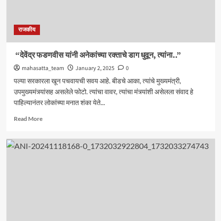
राजकीय
“देवेंद्र फडणवीस यांनी अनेकांच्या रक्ताचे डाग धुवून, त्यांना..”
mahasatta_team
January 2, 2025
0
पल्या सरकारला खून पचवायची सवय आहे. बीडचे आका, त्यांचे मुख्यमंत्री,
उपमुख्यमंत्र्यांसह असलेले फोटो. त्यांचा वावर, त्यांचा मंत्र्यांशी असेलला संवाद हे
पाहिल्यानंतर लोकांच्या मनात शंका येते...
Read
Read More
more
about
“देवेंद्र
फडणवीस
यांनी
अनेकांच्या
रक्ताचे
डाग
धुवून,
त्यांना..”