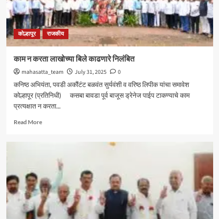
आमदार
शशिकला
जोल्ले_
कोल्हापूर
राजकीय
काम न करता लाखोच्या बिले काढणारे निलंबित
mahasatta_team
July 31, 2025
0
कनिष्ठ अभियंता, पवडी अकौंटंट बळवंत सुर्यवंशी व वरिष्ठ लिपीक यांचा समावेश
कोल्हापूर (प्रतिनिधी) कसबा बावडा पूर्व बाजूस ड्रेनेज पाईप टाकण्याचे काम
प्रत्यक्षात न करता...
Read
Read More
more
about
काम
न
करता
लाखोच्या
बिले
काढणारे
निलंबित