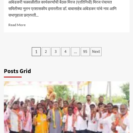
आंबेडकरी चळवळीतील कार्यकर्त्यांची बैठक मिरज (प्रतिनिधी) मिरज पंचायत
समितीच्या नूतन प्रशासकीय इमारतीला डॉ. बाबासाहेब आंबेडकर यांचे नाव आणि
सभागृहाला छत्रपती...
Read
Read More
more
about
मिरज
पं.
Posts
2
3
4
95
Next
1
…
स.
pagination
समोर
सोमवारी
ठिय्या
Posts Grid
आंदोलन
–
सचिन
कांबळे