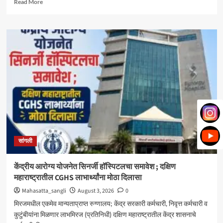
Read
Read More
more
about
मिरज
पंचायत
समितीत
महायुतीचा
झेंडा;
सभापतीपदी
राणी
भोरे,
उपसभापतीपदी
ललिता
शेजूळ
बिनविरोध
सांगली
केंद्रीय आरोग्य योजनेत सिनर्जी हॉस्पिटलचा समावेश ; दक्षिण
महाराष्ट्रातील CGHS लाभार्थ्यांना मोठा दिलासा
Mahasatta_sangli
August 3, 2026
0
मिरजमधील एकमेव मान्यताप्राप्त रुग्णालय; केंद्र सरकारी कर्मचारी, निवृत्त कर्मचारी व
कुटुंबीयांना मिळणार लाभमिरज (प्रतिनिधी) दक्षिण महाराष्ट्रातील केंद्र शासनाचे