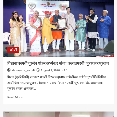
येथील
बेपत्ता
डॉक्टरचा
मृतदेह
अखेर
सापडला
सांगली
विद्यावाचस्पती गुरुदेव शंकर अभ्यंकर यांना ‘कलातपस्वी’ पुरस्कार प्रदान
Mahasatta_sangli
August 4, 2026
0
मिरज (प्रतिनिधी) संस्कार भारती मिरज महानगर समितीच्या वतीने गुरुपौर्णिमेनिमित्त
आयोजित नटराज पूजन सोहळ्यात यंदाचा 'कलातपस्वी' पुरस्कार विद्यावाचस्पती
गुरुदेव शंकर अभ्यंकर...
Read
Read More
more
about
विद्यावाचस्पती
गुरुदेव