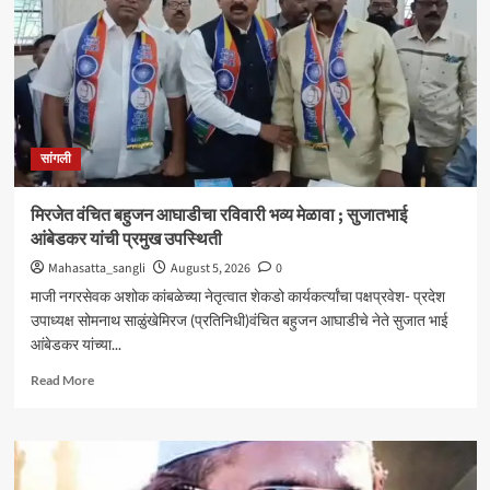
आणि
जॉब
ट्रेनिंग’
कार्यशाळा
उत्साहात
सांगली
मिरजेत वंचित बहुजन आघाडीचा रविवारी भव्य मेळावा ; सुजातभाई
आंबेडकर यांची प्रमुख उपस्थिती
Mahasatta_sangli
August 5, 2026
0
माजी नगरसेवक अशोक कांबळेच्या नेतृत्वात शेकडो कार्यकर्त्यांचा पक्षप्रवेश- प्रदेश
उपाध्यक्ष सोमनाथ साळुंखेमिरज (प्रतिनिधी)वंचित बहुजन आघाडीचे नेते सुजात भाई
आंबेडकर यांच्या...
Read
Read More
more
about
मिरजेत
वंचित
बहुजन