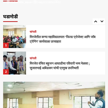
Mahasatta_nipani
mahasatta_team
July 31, 2025
July 23, 2026
0
0
सांगली
मिरजेतील आयडियल स्मार्ट स्कूलमध्ये दहावीच्या विद्यार्थी
मंत्रिमंडळाचा पदग्रहण सोहळा
घडामोडी
5
सांगली
मिरजेतील कन्या महाविद्यालयात ‘फिल्ड प्रोजेक्ट आणि जॉब
ट्रेनिंग’ कार्यशाळा उत्साहात
1
सांगली
मिरजेत वंचित बहुजन आघाडीचा रविवारी भव्य मेळावा ;
सुजातभाई आंबेडकर यांची प्रमुख उपस्थिती
2
क्राईम
बेळगाव
आंबोलीत जत्राट येथील बेपत्ता डॉक्टरचा मृतदेह अखेर सापडला
3