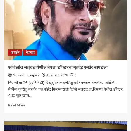
आघाडीचा
रविवारी
भव्य
मेळावा
;
सुजातभाई
आंबेडकर
यांची
प्रमुख
क्राईम
बेळगाव
उपस्थिती
आंबोलीत जत्राट येथील बेपत्ता डॉक्टरचा मृतदेह अखेर सापडला
Mahasatta_nipani
August 5, 2026
0
निपाणी,ता.05 (प्रतिनिधी)-सिंधुदुर्गातील प्रसिद्ध पर्यटनस्थळ असलेल्या आंबोली
येथील प्रसिद्ध महादेव गड पॉईंट फिरण्यासाठी गेलेले जत्राट ता.निपाणी येथील डॉक्टर
400 फूट खोल...
Read
Read More
more
about
आंबोलीत
जत्राट