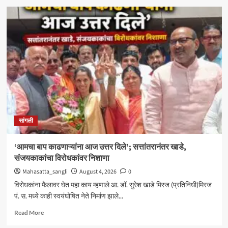
मिरजेतील
आयडियल
स्मार्ट
स्कूलमध्ये
दहावीच्या
विद्यार्थी
मंत्रिमंडळाचा
पदग्रहण
सोहळा
सांगली
‘आमचा बाप काढणाऱ्यांना आज उत्तर दिले’; सत्तांतरानंतर खाडे,
संजयकाकांचा विरोधकांवर निशाणा
Mahasatta_sangli
August 4, 2026
0
विरोधकांना फैलावर घेत पहा काय म्हणाले आ. डॉ. सुरेश खाडे मिरज (प्रतिनिधी)मिरज
पं. स. मध्ये काही स्वयंघोषित नेते निर्माण झाले...
Read
Read More
more