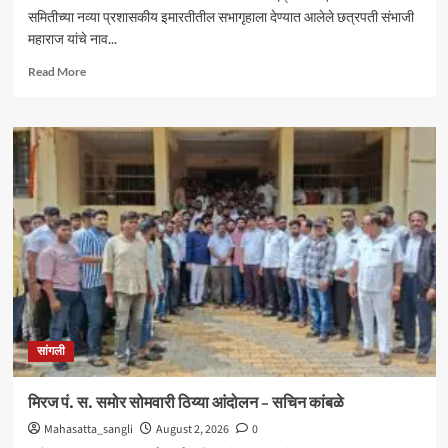
समितीच्या नव्या प्रशासकीय इमारतीतील सभागृहाला देण्यात आलेले छत्रपती संभाजी
महाराज यांचे नाव...
Read
Read More
more
about
आंदोलनादरम्यान
मिरज
पंचायत
समितीत
तणाव
;
नामकरणाच्या
वादावरून
घोषणाबाजी
सांगली
मिरज पं. स. समोर सोमवारी ठिय्या आंदोलन – सचिन कांबळे
Mahasatta_sangli
August 2, 2026
0