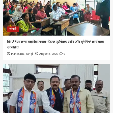
सांगली
विद्यावाचस्पती गुरुदेव शंकर अभ्यंकर यांना ‘कलातपस्वी’
पुरस्कार प्रदान
4
सांगली
सांगली
मिरजेतील आयडियल स्मार्ट स्कूलमध्ये दहावीच्या विद्यार्थी
मंत्रिमंडळाचा पदग्रहण सोहळा
मिरजेतील कन्या महाविद्यालयात ‘फिल्ड प्रोजेक्ट आणि जॉब ट्रेनिंग’ कार्यशाळा
5
उत्साहात
Mahasatta_sangli
August 5, 2026
0
सांगली
मिरजेतील कन्या महाविद्यालयात ‘फिल्ड प्रोजेक्ट आणि जॉब
ट्रेनिंग’ कार्यशाळा उत्साहात
1
सांगली
मिरजेत वंचित बहुजन आघाडीचा रविवारी भव्य मेळावा ;
सुजातभाई आंबेडकर यांची प्रमुख उपस्थिती
2