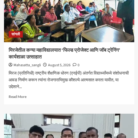
सांगली
मिरजेतील कन्या महाविद्यालयात ‘फिल्ड प्रोजेक्ट आणि जॉब ट्रेनिंग’
कार्यशाळा उत्साहात
Mahasatta_sangli
August 5, 2026
0
मिरज (प्रतिनिधी) राष्ट्रीय शैक्षणिक धोरण (एनईपी) अंतर्गत विद्यार्थ्यांमध्ये संशोधनाची
आवड निर्माण करून त्यांना रोजगाराभिमुख कौशल्ये आत्मसात करता यावीत, या
उद्देशाने...
Read
Read More
more
about
मिरजेतील
कन्या
महाविद्यालयात
‘फिल्ड
प्रोजेक्ट