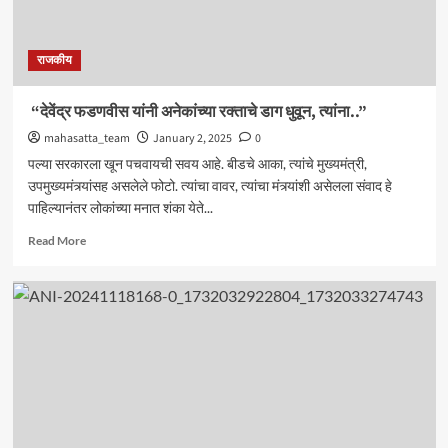
राजकीय
“देवेंद्र फडणवीस यांनी अनेकांच्या रक्ताचे डाग धुवून, त्यांना..”
mahasatta_team
January 2, 2025
0
पल्या सरकारला खून पचवायची सवय आहे. बीडचे आका, त्यांचे मुख्यमंत्री,
उपमुख्यमंत्र्यांसह असलेले फोटो. त्यांचा वावर, त्यांचा मंत्र्यांशी असेलला संवाद हे
पाहिल्यानंतर लोकांच्या मनात शंका येते...
Read
Read More
more
about
“देवेंद्र
फडणवीस
यांनी
अनेकांच्या
रक्ताचे
डाग
धुवून,
त्यांना..”