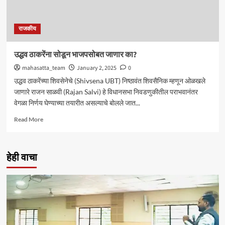
राजकीय
उद्धव ठाकरेंना सोडून भाजपसोबत जाणार का?
mahasatta_team
January 2, 2025
0
उद्धव ठाकरेंच्या शिवसेनेचे (Shivsena UBT) निष्ठावंत शिवसैनिक म्हणून ओळखले
जाणारे राजन साळवी (Rajan Salvi) हे विधानसभा निवडणुकीतील पराभवानंतर
वेगळा निर्णय घेण्याच्या तयारीत असल्याचे बोलले जात...
Read
Read More
more
about
उद्धव
हेही वाचा
ठाकरेंना
सोडून
भाजपसोबत
जाणार
का?