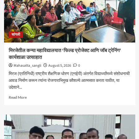
सांगली
मिरजेतील कन्या महाविद्यालयात ‘फिल्ड प्रोजेक्ट आणि जॉब ट्रेनिंग’
कार्यशाळा उत्साहात
Mahasatta_sangli
August 5, 2026
0
मिरज (प्रतिनिधी) राष्ट्रीय शैक्षणिक धोरण (एनईपी) अंतर्गत विद्यार्थ्यांमध्ये संशोधनाची
आवड निर्माण करून त्यांना रोजगाराभिमुख कौशल्ये आत्मसात करता यावीत, या
उद्देशाने...
Read
Read More
more
about
मिरजेतील
कन्या
महाविद्यालयात
‘फिल्ड
प्रोजेक्ट