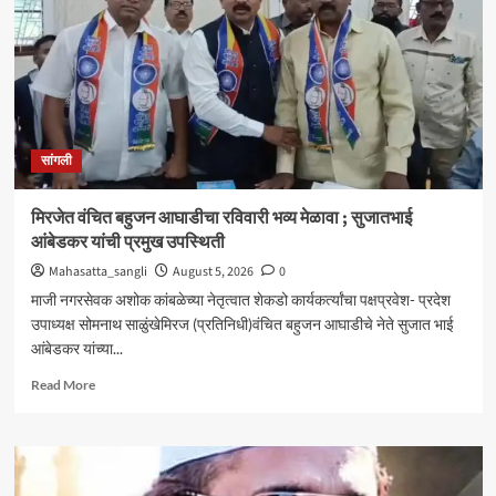
आणि
जॉब
ट्रेनिंग’
कार्यशाळा
उत्साहात
सांगली
मिरजेत वंचित बहुजन आघाडीचा रविवारी भव्य मेळावा ; सुजातभाई
आंबेडकर यांची प्रमुख उपस्थिती
Mahasatta_sangli
August 5, 2026
0
माजी नगरसेवक अशोक कांबळेच्या नेतृत्वात शेकडो कार्यकर्त्यांचा पक्षप्रवेश- प्रदेश
उपाध्यक्ष सोमनाथ साळुंखेमिरज (प्रतिनिधी)वंचित बहुजन आघाडीचे नेते सुजात भाई
आंबेडकर यांच्या...
Read
Read More
more
about
मिरजेत
वंचित
बहुजन