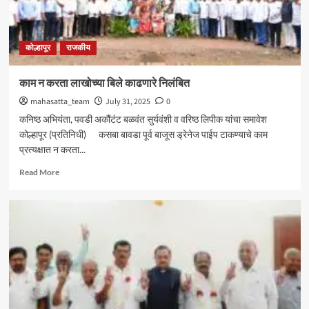
आमदार
शशिकला
जोल्ले_
कोल्हापूर
राजकीय
काम न करता लाखोच्या बिले काढणारे निलंबित
mahasatta_team
July 31, 2025
0
कनिष्ठ अभियंता, पवडी अकौंटंट बळवंत सुर्यवंशी व वरिष्ठ लिपीक यांचा समावेश
कोल्हापूर (प्रतिनिधी) कसबा बावडा पूर्व बाजूस ड्रेनेज पाईप टाकण्याचे काम
प्रत्यक्षात न करता...
Read
Read More
more
about
काम
न
करता
लाखोच्या
बिले
काढणारे
निलंबित