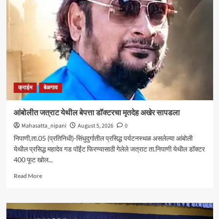
आघाडीचा
रविवारी
भव्य
मेळावा
;
सुजातभाई
आंबेडकर
यांची
प्रमुख
क्राईम
बेळगाव
उपस्थिती
आंबोलीत जत्राट येथील बेपत्ता डॉक्टरचा मृतदेह अखेर सापडला
Mahasatta_nipani
August 5, 2026
0
निपाणी,ता.05 (प्रतिनिधी)-सिंधुदुर्गातील प्रसिद्ध पर्यटनस्थळ असलेल्या आंबोली
येथील प्रसिद्ध महादेव गड पॉईंट फिरण्यासाठी गेलेले जत्राट ता.निपाणी येथील डॉक्टर
400 फूट खोल...
Read
Read More
more
about
आंबोलीत
जत्राट