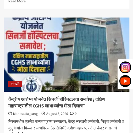
Read
Read More
more
about
मिरज
पंचायत
समितीत
महायुतीचा
झेंडा;
सभापतीपदी
राणी
भोरे,
उपसभापतीपदी
ललिता
शेजूळ
बिनविरोध
सांगली
केंद्रीय आरोग्य योजनेत सिनर्जी हॉस्पिटलचा समावेश ; दक्षिण
महाराष्ट्रातील CGHS लाभार्थ्यांना मोठा दिलासा
Mahasatta_sangli
August 3, 2026
0
मिरजमधील एकमेव मान्यताप्राप्त रुग्णालय; केंद्र सरकारी कर्मचारी, निवृत्त कर्मचारी व
कुटुंबीयांना मिळणार लाभमिरज (प्रतिनिधी) दक्षिण महाराष्ट्रातील केंद्र शासनाचे