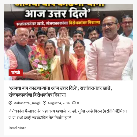
मिरजेतील
आयडियल
स्मार्ट
स्कूलमध्ये
दहावीच्या
विद्यार्थी
मंत्रिमंडळाचा
पदग्रहण
सोहळा
सांगली
‘आमचा बाप काढणाऱ्यांना आज उत्तर दिले’; सत्तांतरानंतर खाडे,
संजयकाकांचा विरोधकांवर निशाणा
Mahasatta_sangli
August 4, 2026
0
विरोधकांना फैलावर घेत पहा काय म्हणाले आ. डॉ. सुरेश खाडे मिरज (प्रतिनिधी)मिरज
पं. स. मध्ये काही स्वयंघोषित नेते निर्माण झाले...
Read
Read More
more