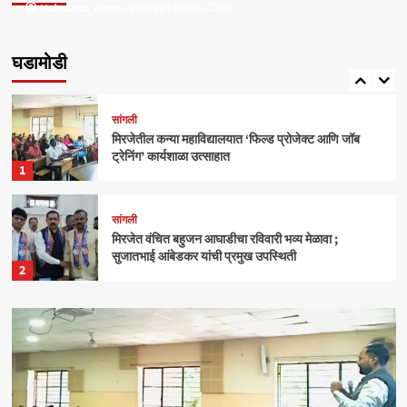
Mahasatta_nipani
mahasatta_team
July 31, 2025
July 23, 2026
0
0
सांगली
मिरजेतील आयडियल स्मार्ट स्कूलमध्ये दहावीच्या विद्यार्थी
मंत्रिमंडळाचा पदग्रहण सोहळा
घडामोडी
5
सांगली
मिरजेतील कन्या महाविद्यालयात ‘फिल्ड प्रोजेक्ट आणि जॉब
ट्रेनिंग’ कार्यशाळा उत्साहात
1
सांगली
मिरजेत वंचित बहुजन आघाडीचा रविवारी भव्य मेळावा ;
सुजातभाई आंबेडकर यांची प्रमुख उपस्थिती
2
क्राईम
बेळगाव
आंबोलीत जत्राट येथील बेपत्ता डॉक्टरचा मृतदेह अखेर सापडला
3