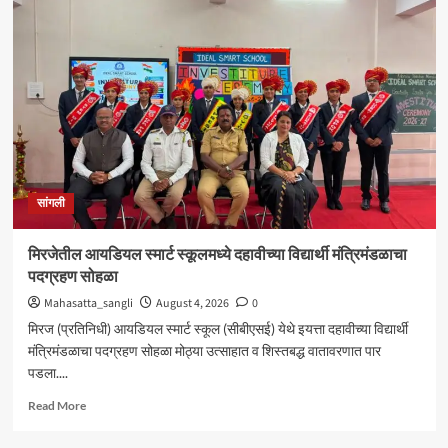
शंकर
अभ्यंकर
यांना
‘कलातपस्वी’
पुरस्कार
प्रदान
सांगली
मिरजेतील आयडियल स्मार्ट स्कूलमध्ये दहावीच्या विद्यार्थी मंत्रिमंडळाचा
पदग्रहण सोहळा
Mahasatta_sangli
August 4, 2026
0
मिरज (प्रतिनिधी) आयडियल स्मार्ट स्कूल (सीबीएसई) येथे इयत्ता दहावीच्या विद्यार्थी
मंत्रिमंडळाचा पदग्रहण सोहळा मोठ्या उत्साहात व शिस्तबद्ध वातावरणात पार
पडला....
Read
Read More
more
about