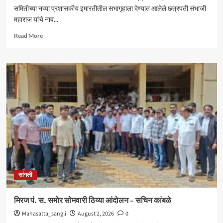
समितीच्या नव्या प्रशासकीय इमारतीतील सभागृहाला देण्यात आलेले छत्रपती संभाजी
महाराज यांचे नाव...
Read
Read More
more
about
आंदोलनादरम्यान
मिरज
पंचायत
समितीत
तणाव
;
नामकरणाच्या
वादावरून
घोषणाबाजी
सांगली
मिरज पं. स. समोर सोमवारी ठिय्या आंदोलन – सचिन कांबळे
Mahasatta_sangli
August 2, 2026
0