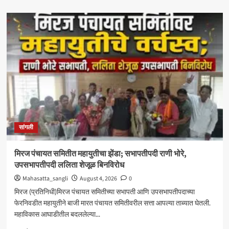
about
‘आमचा
बाप
काढणाऱ्यांना
आज
उत्तर
दिले’;
सत्तांतरानंतर
खाडे,
संजयकाकांचा
विरोधकांवर
निशाणा
सांगली
मिरज पंचायत समितीत महायुतीचा झेंडा; सभापतीपदी राणी भोरे,
उपसभापतीपदी ललिता शेजूळ बिनविरोध
Mahasatta_sangli
August 4, 2026
0
मिरज (प्रतिनिधी)मिरज पंचायत समितीच्या सभापती आणि उपसभापतीपदाच्या
फेरनिवडीत महायुतीने बाजी मारत पंचायत समितीवरील सत्ता आपल्या ताब्यात घेतली.
महाविकास आघाडीतील बदललेल्या...