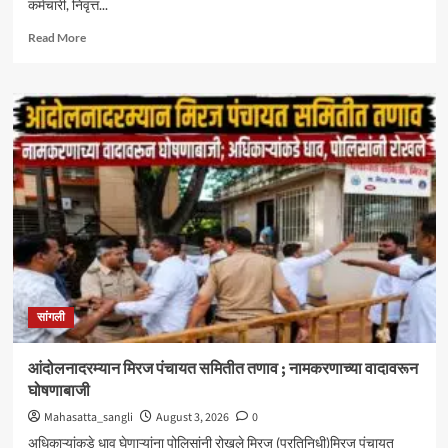
कर्मचारी, निवृत्त...
Read
Read More
more
about
केंद्रीय
आरोग्य
योजनेत
सिनर्जी
हॉस्पिटलचा
समावेश
;
दक्षिण
महाराष्ट्रातील
CGHS
लाभार्थ्यांना
मोठा
सांगली
दिलासा
आंदोलनादरम्यान मिरज पंचायत समितीत तणाव ; नामकरणाच्या वादावरून
घोषणाबाजी
Mahasatta_sangli
August 3, 2026
0
अधिकाऱ्यांकडे धाव घेणाऱ्यांना पोलिसांनी रोखले मिरज (प्रतिनिधी)मिरज पंचायत