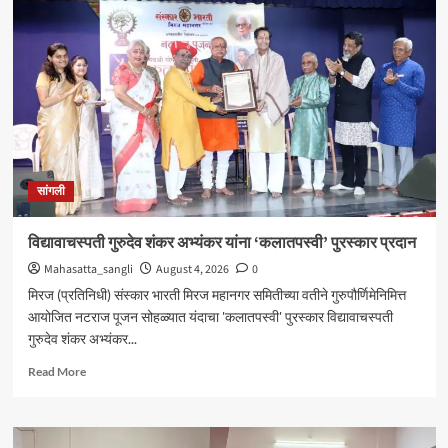
येथील
बेपत्ता
डॉक्टरचा
मृतदेह
अखेर
सापडला
सांगली
विद्यावाचस्पती गुरुदेव शंकर अभ्यंकर यांना ‘कलातपस्वी’ पुरस्कार प्रदान
Mahasatta_sangli
August 4, 2026
0
मिरज (प्रतिनिधी) संस्कार भारती मिरज महानगर समितीच्या वतीने गुरुपौर्णिमेनिमित्त
आयोजित नटराज पूजन सोहळ्यात यंदाचा 'कलातपस्वी' पुरस्कार विद्यावाचस्पती
गुरुदेव शंकर अभ्यंकर...
Read
Read More
more
about
विद्यावाचस्पती
गुरुदेव