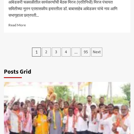
आंबेडकरी चळवळीतील कार्यकर्त्यांची बैठक मिरज (प्रतिनिधी) मिरज पंचायत
समितीच्या नूतन प्रशासकीय इमारतीला डॉ. बाबासाहेब आंबेडकर यांचे नाव आणि
सभागृहाला छत्रपती...
Read
Read More
more
about
मिरज
पं.
Posts
2
3
4
95
Next
1
…
स.
pagination
समोर
सोमवारी
ठिय्या
Posts Grid
आंदोलन
–
सचिन
कांबळे