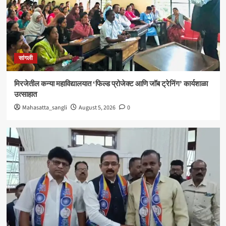
सांगली
विद्यावाचस्पती गुरुदेव शंकर अभ्यंकर यांना ‘कलातपस्वी’
पुरस्कार प्रदान
4
सांगली
सांगली
मिरजेतील आयडियल स्मार्ट स्कूलमध्ये दहावीच्या विद्यार्थी
मंत्रिमंडळाचा पदग्रहण सोहळा
मिरजेतील कन्या महाविद्यालयात ‘फिल्ड प्रोजेक्ट आणि जॉब ट्रेनिंग’ कार्यशाळा
5
उत्साहात
Mahasatta_sangli
August 5, 2026
0
सांगली
मिरजेतील कन्या महाविद्यालयात ‘फिल्ड प्रोजेक्ट आणि जॉब
ट्रेनिंग’ कार्यशाळा उत्साहात
1
सांगली
मिरजेत वंचित बहुजन आघाडीचा रविवारी भव्य मेळावा ;
सुजातभाई आंबेडकर यांची प्रमुख उपस्थिती
2