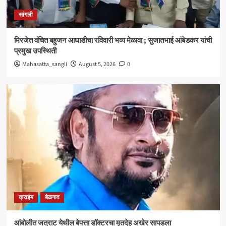
क्राईम
बेळगाव
सांगली
आंबोलीत जत्राट येथील बेपत्ता डॉक्टरचा मृतदेह अखेर सापडला
3
मिरजेत वंचित बहुजन आघाडीचा रविवारी भव्य मेळावा ; सुजातभाई आंबेडकर यांची
प्रमुख उपस्थिती
सांगली
Mahasatta_sangli
August 5, 2026
0
विद्यावाचस्पती गुरुदेव शंकर अभ्यंकर यांना ‘कलातपस्वी’
पुरस्कार प्रदान
4
सांगली
मिरजेतील आयडियल स्मार्ट स्कूलमध्ये दहावीच्या विद्यार्थी
मंत्रिमंडळाचा पदग्रहण सोहळा
5
क्राईम
बेळगाव
आंबोलीत जत्राट येथील बेपत्ता डॉक्टरचा मृतदेह अखेर सापडला