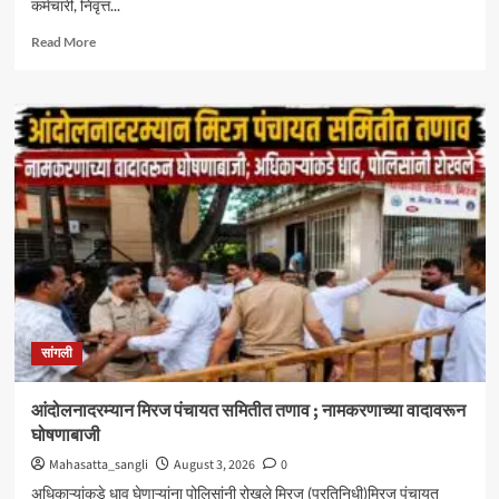
कर्मचारी, निवृत्त...
Read
Read More
more
about
केंद्रीय
आरोग्य
योजनेत
सिनर्जी
हॉस्पिटलचा
समावेश
;
दक्षिण
महाराष्ट्रातील
CGHS
लाभार्थ्यांना
मोठा
सांगली
दिलासा
आंदोलनादरम्यान मिरज पंचायत समितीत तणाव ; नामकरणाच्या वादावरून
घोषणाबाजी
Mahasatta_sangli
August 3, 2026
0
अधिकाऱ्यांकडे धाव घेणाऱ्यांना पोलिसांनी रोखले मिरज (प्रतिनिधी)मिरज पंचायत