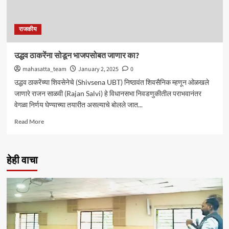
राजकीय
उद्धव ठाकरेंना सोडून भाजपसोबत जाणार का?
mahasatta_team
January 2, 2025
0
उद्धव ठाकरेंच्या शिवसेनेचे (Shivsena UBT) निष्ठावंत शिवसैनिक म्हणून ओळखले
जाणारे राजन साळवी (Rajan Salvi) हे विधानसभा निवडणुकीतील पराभवानंतर
वेगळा निर्णय घेण्याच्या तयारीत असल्याचे बोलले जात...
Read
Read More
more
about
उद्धव
हेही वाचा
ठाकरेंना
सोडून
भाजपसोबत
जाणार
का?