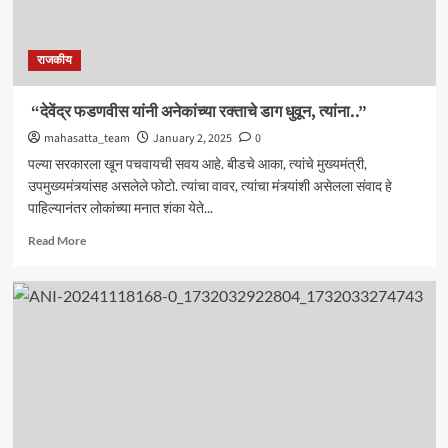
राजकीय
“देवेंद्र फडणवीस यांनी अनेकांच्या रक्ताचे डाग धुवून, त्यांना..”
mahasatta_team
January 2, 2025
0
पल्या सरकारला खून पचवायची सवय आहे. बीडचे आका, त्यांचे मुख्यमंत्री,
उपमुख्यमंत्र्यांसह असलेले फोटो. त्यांचा वावर, त्यांचा मंत्र्यांशी असेलला संवाद हे
पाहिल्यानंतर लोकांच्या मनात शंका येते...
Read
Read More
more
about
“देवेंद्र
फडणवीस
यांनी
अनेकांच्या
रक्ताचे
डाग
धुवून,
त्यांना..”