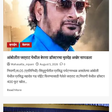
आघाडीचा
रविवारी
भव्य
मेळावा
;
सुजातभाई
आंबेडकर
यांची
प्रमुख
क्राईम
बेळगाव
उपस्थिती
आंबोलीत जत्राट येथील बेपत्ता डॉक्टरचा मृतदेह अखेर सापडला
Mahasatta_nipani
August 5, 2026
0
निपाणी,ता.05 (प्रतिनिधी)-सिंधुदुर्गातील प्रसिद्ध पर्यटनस्थळ असलेल्या आंबोली
येथील प्रसिद्ध महादेव गड पॉईंट फिरण्यासाठी गेलेले जत्राट ता.निपाणी येथील डॉक्टर
400 फूट खोल...
Read
Read More
more
about
आंबोलीत
जत्राट