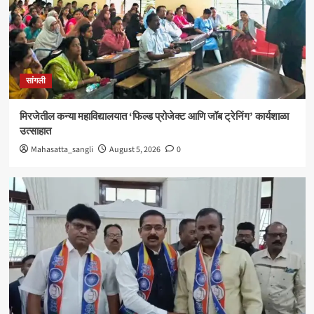
सांगली
विद्यावाचस्पती गुरुदेव शंकर अभ्यंकर यांना ‘कलातपस्वी’
पुरस्कार प्रदान
4
सांगली
सांगली
मिरजेतील आयडियल स्मार्ट स्कूलमध्ये दहावीच्या विद्यार्थी
मंत्रिमंडळाचा पदग्रहण सोहळा
मिरजेतील कन्या महाविद्यालयात ‘फिल्ड प्रोजेक्ट आणि जॉब ट्रेनिंग’ कार्यशाळा
5
उत्साहात
Mahasatta_sangli
August 5, 2026
0
सांगली
मिरजेतील कन्या महाविद्यालयात ‘फिल्ड प्रोजेक्ट आणि जॉब
ट्रेनिंग’ कार्यशाळा उत्साहात
1
सांगली
मिरजेत वंचित बहुजन आघाडीचा रविवारी भव्य मेळावा ;
सुजातभाई आंबेडकर यांची प्रमुख उपस्थिती
2