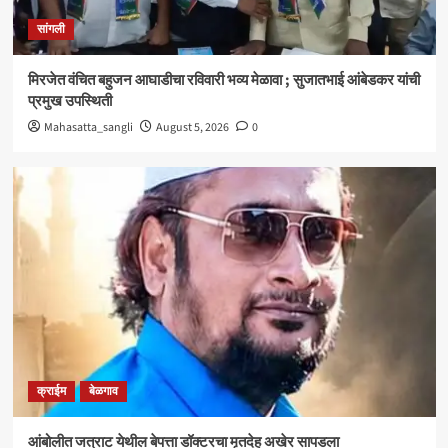
क्राईम
बेळगाव
सांगली
आंबोलीत जत्राट येथील बेपत्ता डॉक्टरचा मृतदेह अखेर सापडला
3
मिरजेत वंचित बहुजन आघाडीचा रविवारी भव्य मेळावा ; सुजातभाई आंबेडकर यांची
प्रमुख उपस्थिती
सांगली
Mahasatta_sangli
August 5, 2026
0
विद्यावाचस्पती गुरुदेव शंकर अभ्यंकर यांना ‘कलातपस्वी’
पुरस्कार प्रदान
4
सांगली
मिरजेतील आयडियल स्मार्ट स्कूलमध्ये दहावीच्या विद्यार्थी
मंत्रिमंडळाचा पदग्रहण सोहळा
5
क्राईम
बेळगाव
आंबोलीत जत्राट येथील बेपत्ता डॉक्टरचा मृतदेह अखेर सापडला