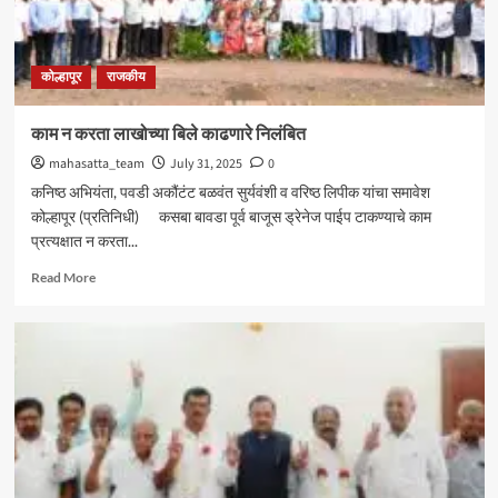
आमदार
शशिकला
जोल्ले_
कोल्हापूर
राजकीय
काम न करता लाखोच्या बिले काढणारे निलंबित
mahasatta_team
July 31, 2025
0
कनिष्ठ अभियंता, पवडी अकौंटंट बळवंत सुर्यवंशी व वरिष्ठ लिपीक यांचा समावेश
कोल्हापूर (प्रतिनिधी) कसबा बावडा पूर्व बाजूस ड्रेनेज पाईप टाकण्याचे काम
प्रत्यक्षात न करता...
Read
Read More
more
about
काम
न
करता
लाखोच्या
बिले
काढणारे
निलंबित