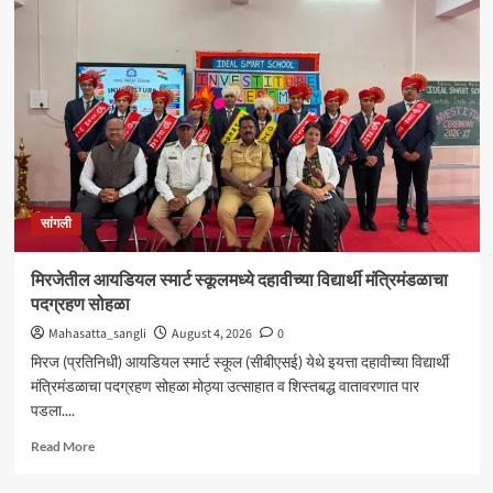
शंकर
अभ्यंकर
यांना
‘कलातपस्वी’
पुरस्कार
प्रदान
सांगली
मिरजेतील आयडियल स्मार्ट स्कूलमध्ये दहावीच्या विद्यार्थी मंत्रिमंडळाचा
पदग्रहण सोहळा
Mahasatta_sangli
August 4, 2026
0
मिरज (प्रतिनिधी) आयडियल स्मार्ट स्कूल (सीबीएसई) येथे इयत्ता दहावीच्या विद्यार्थी
मंत्रिमंडळाचा पदग्रहण सोहळा मोठ्या उत्साहात व शिस्तबद्ध वातावरणात पार
पडला....
Read
Read More
more
about