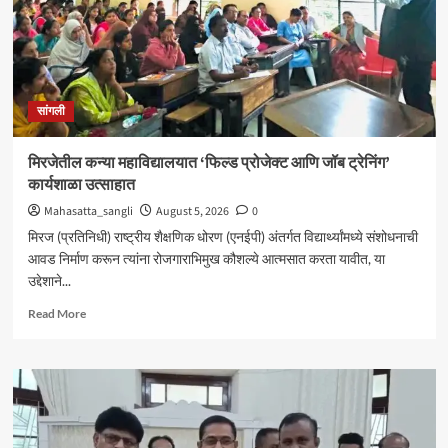
सांगली
मिरजेतील कन्या महाविद्यालयात ‘फिल्ड प्रोजेक्ट आणि जॉब ट्रेनिंग’
कार्यशाळा उत्साहात
Mahasatta_sangli
August 5, 2026
0
मिरज (प्रतिनिधी) राष्ट्रीय शैक्षणिक धोरण (एनईपी) अंतर्गत विद्यार्थ्यांमध्ये संशोधनाची
आवड निर्माण करून त्यांना रोजगाराभिमुख कौशल्ये आत्मसात करता यावीत, या
उद्देशाने...
Read
Read More
more
about
मिरजेतील
कन्या
महाविद्यालयात
‘फिल्ड
प्रोजेक्ट