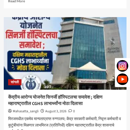
Read
Read More
more
about
मिरज
पंचायत
समितीत
महायुतीचा
झेंडा;
सभापतीपदी
राणी
भोरे,
उपसभापतीपदी
ललिता
शेजूळ
बिनविरोध
सांगली
केंद्रीय आरोग्य योजनेत सिनर्जी हॉस्पिटलचा समावेश ; दक्षिण
महाराष्ट्रातील CGHS लाभार्थ्यांना मोठा दिलासा
Mahasatta_sangli
August 3, 2026
0
मिरजमधील एकमेव मान्यताप्राप्त रुग्णालय; केंद्र सरकारी कर्मचारी, निवृत्त कर्मचारी व
कुटुंबीयांना मिळणार लाभमिरज (प्रतिनिधी) दक्षिण महाराष्ट्रातील केंद्र शासनाचे