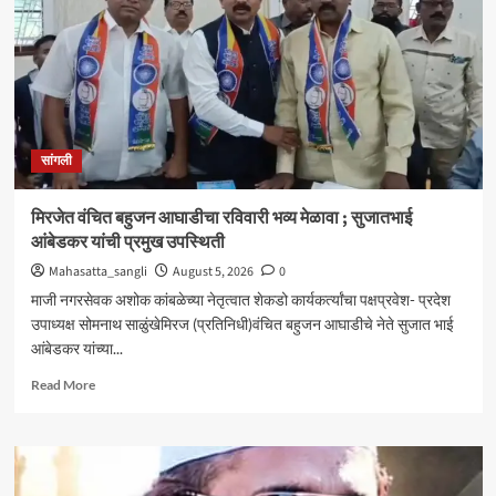
आणि
जॉब
ट्रेनिंग’
कार्यशाळा
उत्साहात
सांगली
मिरजेत वंचित बहुजन आघाडीचा रविवारी भव्य मेळावा ; सुजातभाई
आंबेडकर यांची प्रमुख उपस्थिती
Mahasatta_sangli
August 5, 2026
0
माजी नगरसेवक अशोक कांबळेच्या नेतृत्वात शेकडो कार्यकर्त्यांचा पक्षप्रवेश- प्रदेश
उपाध्यक्ष सोमनाथ साळुंखेमिरज (प्रतिनिधी)वंचित बहुजन आघाडीचे नेते सुजात भाई
आंबेडकर यांच्या...
Read
Read More
more
about
मिरजेत
वंचित
बहुजन