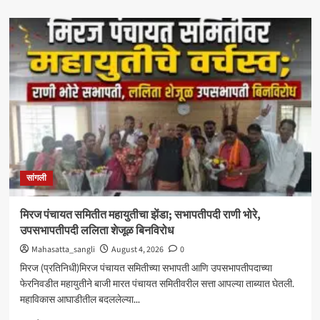
about
‘आमचा
बाप
काढणाऱ्यांना
आज
उत्तर
दिले’;
सत्तांतरानंतर
खाडे,
संजयकाकांचा
विरोधकांवर
निशाणा
सांगली
मिरज पंचायत समितीत महायुतीचा झेंडा; सभापतीपदी राणी भोरे,
उपसभापतीपदी ललिता शेजूळ बिनविरोध
Mahasatta_sangli
August 4, 2026
0
मिरज (प्रतिनिधी)मिरज पंचायत समितीच्या सभापती आणि उपसभापतीपदाच्या
फेरनिवडीत महायुतीने बाजी मारत पंचायत समितीवरील सत्ता आपल्या ताब्यात घेतली.
महाविकास आघाडीतील बदललेल्या...