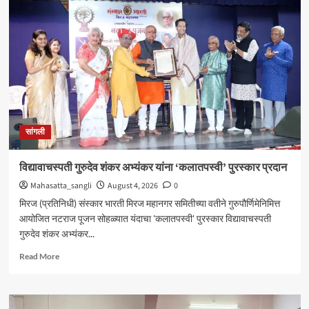
येथील
बेपत्ता
डॉक्टरचा
मृतदेह
अखेर
सापडला
सांगली
विद्यावाचस्पती गुरुदेव शंकर अभ्यंकर यांना ‘कलातपस्वी’ पुरस्कार प्रदान
Mahasatta_sangli
August 4, 2026
0
मिरज (प्रतिनिधी) संस्कार भारती मिरज महानगर समितीच्या वतीने गुरुपौर्णिमेनिमित्त
आयोजित नटराज पूजन सोहळ्यात यंदाचा 'कलातपस्वी' पुरस्कार विद्यावाचस्पती
गुरुदेव शंकर अभ्यंकर...
Read
Read More
more
about
विद्यावाचस्पती
गुरुदेव