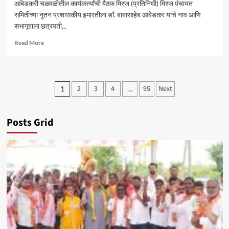
आंबेडकरी चळवळीतील कार्यकर्त्यांची बैठक मिरज (प्रतिनिधी) मिरज पंचायत
समितीच्या नूतन प्रशासकीय इमारतीला डॉ. बाबासाहेब आंबेडकर यांचे नाव आणि
सभागृहाला छत्रपती...
Read
Read More
more
about
मिरज
पं.
Posts
2
3
4
95
Next
1
…
स.
pagination
समोर
सोमवारी
ठिय्या
Posts Grid
आंदोलन
–
सचिन
कांबळे