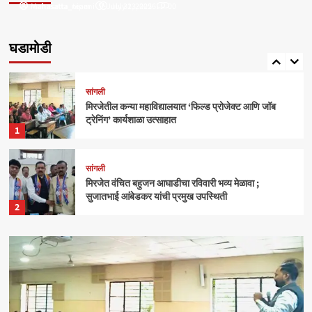
Mahasatta_nipani
mahasatta_team
July 31, 2025
July 23, 2026
0
0
सांगली
मिरजेतील आयडियल स्मार्ट स्कूलमध्ये दहावीच्या विद्यार्थी
मंत्रिमंडळाचा पदग्रहण सोहळा
घडामोडी
5
सांगली
मिरजेतील कन्या महाविद्यालयात ‘फिल्ड प्रोजेक्ट आणि जॉब
ट्रेनिंग’ कार्यशाळा उत्साहात
1
सांगली
मिरजेत वंचित बहुजन आघाडीचा रविवारी भव्य मेळावा ;
सुजातभाई आंबेडकर यांची प्रमुख उपस्थिती
2
क्राईम
बेळगाव
आंबोलीत जत्राट येथील बेपत्ता डॉक्टरचा मृतदेह अखेर सापडला
3