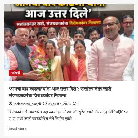
मिरजेतील
आयडियल
स्मार्ट
स्कूलमध्ये
दहावीच्या
विद्यार्थी
मंत्रिमंडळाचा
पदग्रहण
सोहळा
सांगली
‘आमचा बाप काढणाऱ्यांना आज उत्तर दिले’; सत्तांतरानंतर खाडे,
संजयकाकांचा विरोधकांवर निशाणा
Mahasatta_sangli
August 4, 2026
0
विरोधकांना फैलावर घेत पहा काय म्हणाले आ. डॉ. सुरेश खाडे मिरज (प्रतिनिधी)मिरज
पं. स. मध्ये काही स्वयंघोषित नेते निर्माण झाले...
Read
Read More
more