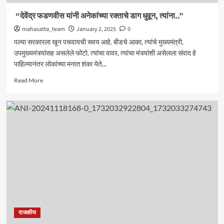
“देवेंद्र फडणवीस यांनी अनेकांच्या रक्ताचे डाग धुवून, त्यांना..”
mahasatta_team
January 2, 2025
0
पल्या सरकारला खून पचवायची सवय आहे. बीडचे आका, त्यांचे मुख्यमंत्री,
उपमुख्यमंत्र्यांसह असलेले फोटो. त्यांचा वावर, त्यांचा मंत्र्यांशी असेलला संवाद हे
पाहिल्यानंतर लोकांच्या मनात शंका येते...
Read
Read More
more
about
“देवेंद्र
फडणवीस
यांनी
अनेकांच्या
रक्ताचे
डाग
धुवून,
त्यांना..”
राजकीय