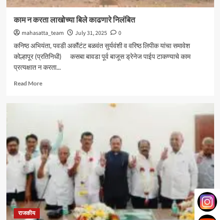
काम न करता लाखोच्या बिले काढणारे निलंबित
mahasatta_team
July 31, 2025
0
कनिष्ठ अभियंता, पवडी अकौंटंट बळवंत सुर्यवंशी व वरिष्ठ लिपीक यांचा समावेश
कोल्हापूर (प्रतिनिधी) कसबा बावडा पूर्व बाजूस ड्रेनेज पाईप टाकण्याचे काम
प्रत्यक्षात न करता...
Read
Read More
more
about
काम
न
करता
लाखोच्या
बिले
काढणारे
निलंबित
राजकीय