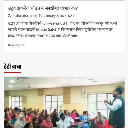
उद्धव ठाकरेंना सोडून भाजपसोबत जाणार का?
mahasatta_team
January 2, 2025
0
उद्धव ठाकरेंच्या शिवसेनेचे (Shivsena UBT) निष्ठावंत शिवसैनिक म्हणून ओळखले
जाणारे राजन साळवी (Rajan Salvi) हे विधानसभा निवडणुकीतील पराभवानंतर
वेगळा निर्णय घेण्याच्या तयारीत असल्याचे बोलले जात...
Read
Read More
more
about
उद्धव
हेही वाचा
ठाकरेंना
सोडून
भाजपसोबत
जाणार
का?