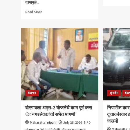
कामामुळे...
mor
abo
Read
Read More
डॉ.प
more
कोरे
about
यांच्य
निपाणीजवळ
वाढद
पुणे-
अंक
बेगलोर
राष्ट
राष्ट्रीय
कुस्त
महामार्गाचे
स्पर्ध
काम
निकृष्ट
दर्जाचे
ः
भराव
कोसळला
बेळगाव
क्राईम
बेळ
बोरगावला अमृत-2 योजनेचे काम पूर्ण करा
निपाणीत कार
ः नगरसेवकांची सभेत मागणी
दुचाकीस्वार 
जखमी
Mahasatta_nipani
July 28, 2026
0
Mahasatta_
बोरगाव,ता.28(प्रतिनिधी)-बोरगाव शहरासाठी