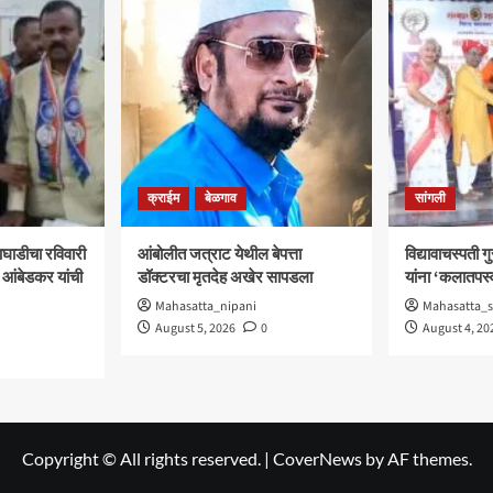
क्राईम
बेळगाव
सांगली
घाडीचा रविवारी
आंबोलीत जत्राट येथील बेपत्ता
विद्यावाचस्पती 
 आंबेडकर यांची
डॉक्टरचा मृतदेह अखेर सापडला
यांना ‘कलातपस्व
Mahasatta_nipani
Mahasatta_s
August 5, 2026
0
August 4, 20
Copyright © All rights reserved.
|
CoverNews
by AF themes.