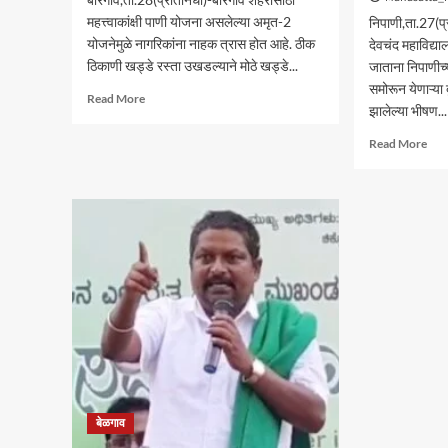
महत्त्वाकांक्षी पाणी योजना असलेल्या अमृत-2
निपाणी,ता.27(प्
योजनेमुळे नागरिकांना नाहक त्रास होत आहे. ठीक
देवचंद महाविद्य
ठिकाणी खड्डे रस्ता उखडल्याने मोठे खड्डे...
जाताना निपाणीच्य
समोरून येणाऱ्या
Read
Read More
झालेल्या भीषण...
more
about
Rea
Read More
बोरगावला
mor
अमृत-2
abo
योजनेचे
निपा
काम
कारच
पूर्ण
धडक
करा
कोड
ः
दुचा
नगरसेवकांची
ठार
सभेत
ः
मागणी
मुलग
पत्नी
गंभीर
जखम
बेळगाव