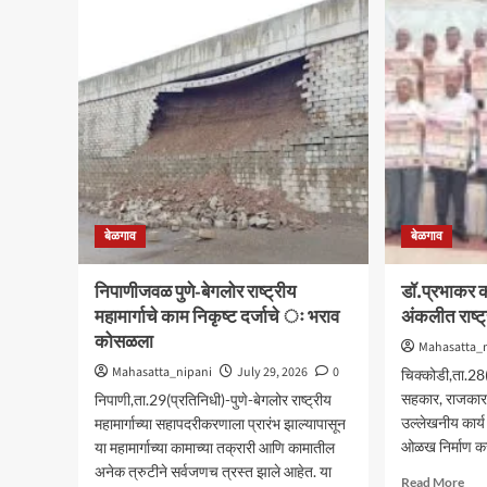
येथील
युवक
बेपत्ता
अपघ
डॉक्टरचा
बेजब
मृतदेह
वागणा
अखेर
कारव
सापडला
पाठपु
करण
आम.
जोल्ल
बेळगाव
बेळगाव
निपाणीजवळ पुणे-बेगलोर राष्ट्रीय
डॉ.प्रभाकर को
महामार्गाचे काम निकृष्ट दर्जाचे ः भराव
अंकलीत राष्ट्र
कोसळला
Mahasatta_
Mahasatta_nipani
July 29, 2026
0
चिक्कोडी,ता.28(
सहकार, राजकारण 
निपाणी,ता.29(प्रतिनिधी)-पुणे-बेगलोर राष्ट्रीय
उल्लेखनीय कार्
महामार्गाच्या सहापदरीकरणाला प्रारंभ झाल्यापासून
ओळख निर्माण करण
या महामार्गाच्या कामाच्या तक्रारी आणि कामातील
अनेक त्रुटीने सर्वजणच त्रस्त झाले आहेत. या
Rea
Read More