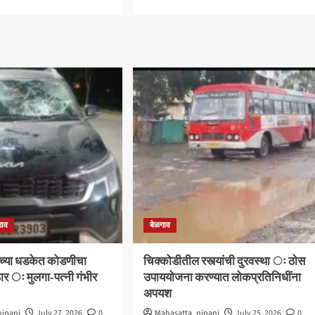
e
more
ut
about
्रभाकर
नगरपंचायतीच्या
मासिक
ा
सभेत
िवसानिमित्त
सत्ताधारी
लीत
गटाचा
्रस्तरीय
मनमानी
ी
कारभार-
ा
जंगटे
गाव
बेळगाव
च्या धडकेत कोडणीचा
चिक्कोडीतील रस्त्यांची दुरवस्था ः ठोस
ठार ः मुलगा-पत्नी गंभीर
उपाययोजना करण्यात लोकप्रतिनिधींना
अपयश
nipani
July 27, 2026
0
Mahasatta_nipani
July 25, 2026
0