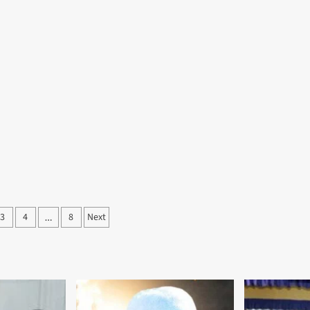
3
4
8
Next
…
ation