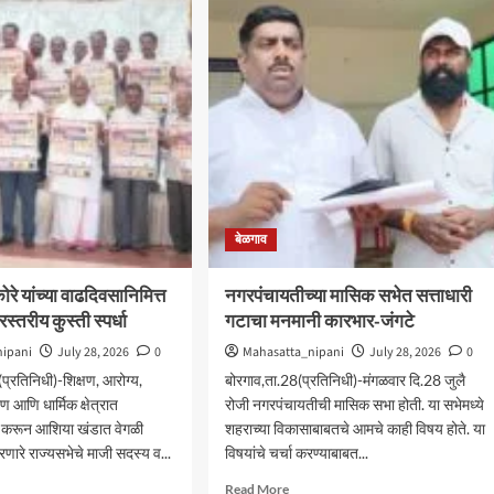
ाच्या
कोसळल्याची
ातनंतर
तक्रार
ाबदार
नितीन
ऱ्याच्यावर
गडकरींच्याकडे
ाईसाठी
करणार
रावा
ः
ार
आम.शशिकला
शशिकला
जोल्ले
े
बेळगाव
रे यांच्या वाढदिवसानिमित्त
नगरपंचायतीच्या मासिक सभेत सत्ताधारी
स्तरीय कुस्ती स्पर्धा
गटाचा मनमानी कारभार-जंगटे
nipani
July 28, 2026
0
Mahasatta_nipani
July 28, 2026
0
प्रतिनिधी)-शिक्षण, आरोग्य,
बोरगाव,ता.28(प्रतिनिधी)-मंगळवार दि.28 जुलै
आणि धार्मिक क्षेत्रात
रोजी नगरपंचायतीची मासिक सभा होती. या सभेमध्ये
य करून आशिया खंडात वेगळी
शहराच्या विकासाबाबतचे आमचे काही विषय होते. या
ारे राज्यसभेचे माजी सदस्य व...
विषयांचे चर्चा करण्याबाबत...
d
Read
Read More