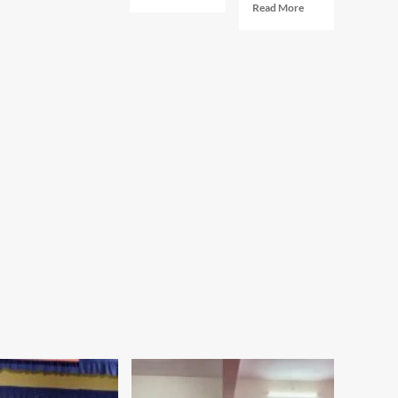
more
Read
सोडणार
Read More
about
more
का?
“देवेंद्र
about
फडणवीस
उद्धव
यांनी
ठाकरेंना
अनेकांच्या
सोडून
रक्ताचे
भाजपसोबत
डाग
जाणार
धुवून,
का?
त्यांना..”