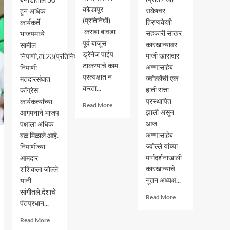
कोल्हापूर
संकेश्वर
हून अधिक
(प्रतिनिधी)
हिरण्यकेशी
कार्यकर्ते
कसबा बावडा
सहकारी साखर
भाजपमध्ये
पूर्व बाजूस
कारखान्यावर
सामील
ड्रेनेज पाईप
माजी खासदार
निपाणी,ता.23(प्रतिनिधी)-
टाकण्याचे काम
अण्णासाहेब
निपाणी
प्रत्यक्षात न
ज्वोल्लेंची एक
मतदारसंघात
करता...
हाती सत्ता
काँग्रेस
प्रस्थापित
कार्यकर्त्यांच्या
Read
Read More
झाली असून
आगमनाने भाजप
more
about
आज
पक्षाला अधिक
काम
अण्णासाहेब
बळ मिळाले आहे.
न
ज्वोल्ले यांच्या
निपाणीच्या
करता
मार्गदर्शनाखाली
आमदार
लाखोच्या
कारखान्याचे
शशिकला जोल्ले
बिले
नूतन अध्यक्ष...
यांनी
काढणारे
सांगीतले.देंशाचे
निलंबित
Read
Read More
पंतप्रधान...
more
about
Read
Read More
संकेश्वर
more