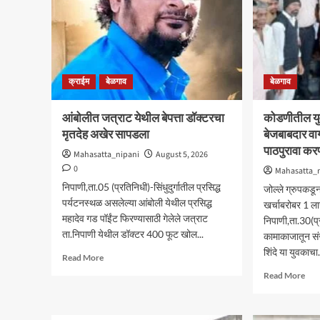
क्राईम
बेळगाव
बेळगाव
आंबोलीत जत्राट येथील बेपत्ता डॉक्टरचा
कोडणीतील यु
मृतदेह अखेर सापडला
बेजबाबदार वा
पाठपुरावा क
Mahasatta_nipani
August 5, 2026
0
Mahasatta_
निपाणी,ता.05 (प्रतिनिधी)-सिंधुदुर्गातील प्रसिद्ध
जोल्ले ग्रुपकडून 
पर्यटनस्थळ असलेल्या आंबोली येथील प्रसिद्ध
खर्चाबरोबर 1 
महादेव गड पॉईंट फिरण्यासाठी गेलेले जत्राट
निपाणी,ता.30(प
ता.निपाणी येथील डॉक्टर 400 फूट खोल...
कामाकाजातून सं
शिंदे या युवकाचा.
Read
Read More
more
Rea
Read More
about
mor
आंबोलीत
abo
जत्राट
कोड