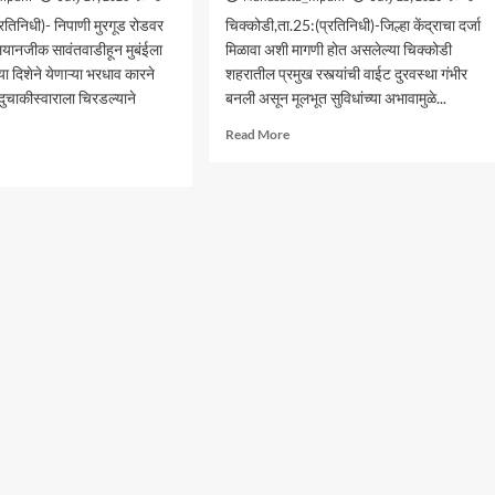
रतिनिधी)- निपाणी मुरगूड रोडवर
चिक्कोडी,ता.25:(प्रतिनिधी)-जिल्हा केंद्राचा दर्जा
ालयानजीक सावंतवाडीहून मुबंईला
मिळावा अशी मागणी होत असलेल्या चिक्कोडी
ा दिशेने येणाऱ्या भरधाव कारने
शहरातील प्रमुख रस्त्यांची वाईट दुरवस्था गंभीर
 दुचाकीस्वाराला चिरडल्याने
बनली असून मूलभूत सुविधांच्या अभावामुळे...
Read
Read More
more
d
about
e
चिक्कोडीतील
ut
रस्त्यांची
णीत
दुरवस्था
्या
ः
ेत
ठोस
णीचा
उपाययोजना
कीस्वार
करण्यात
लोकप्रतिनिधींना
अपयश
ा-
ी