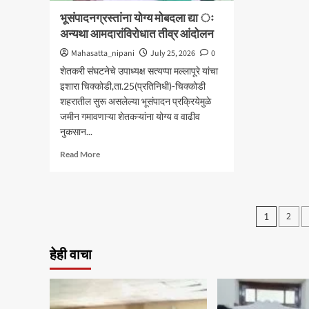
भूसंपादनग्रस्तांना योग्य मोबदला द्या ः
अन्यथा आमदारांविरोधात तीव्र आंदोलन
Mahasatta_nipani
July 25, 2026
0
शेतकरी संघटनेचे उपाध्यक्ष सत्यप्पा मल्लापूरे यांचा
इशारा चिक्कोडी,ता.25(प्रतिनिधी)-चिक्कोडी
शहरातील सुरू असलेल्या भूसंपादन प्रक्रियेमुळे
जमीन गमावणाऱ्या शेतकऱ्यांना योग्य व वाढीव
नुकसान...
Read
Read More
more
about
भूसंपादनग्रस्तांना
योग्य
Posts
2
1
मोबदला
pagin
द्या
ः
हेही वाचा
अन्यथा
आमदारांविरोधात
तीव्र
आंदोलन