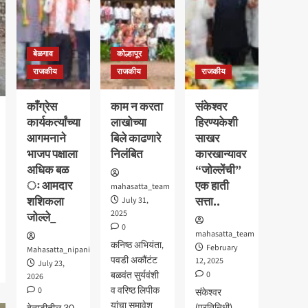
बेळगाव
कोल्हापूर
राजकीय
राजकीय
राजकीय
काँग्रेस
काम न करता
संकेश्वर
कार्यकर्त्यांच्या
लाखोच्या
हिरण्यकेशी
आगमनाने
बिले काढणारे
साखर
भाजप पक्षाला
निलंबित
कारखान्यावर
अधिक बळ
“जोल्लेंची”
ः आमदार
एक हाती
mahasatta_team
शशिकला
सत्ता..
July 31,
2025
जोल्ले_
0
mahasatta_team
कनिष्ठ अभियंता,
February
Mahasatta_nipani
पवडी अकौंटंट
12, 2025
July 23,
बळवंत सुर्यवंशी
0
2026
व वरिष्ठ लिपीक
0
संकेश्वर
यांचा समावेश
(प्रतिनिधी)
बेनाडीतील 30