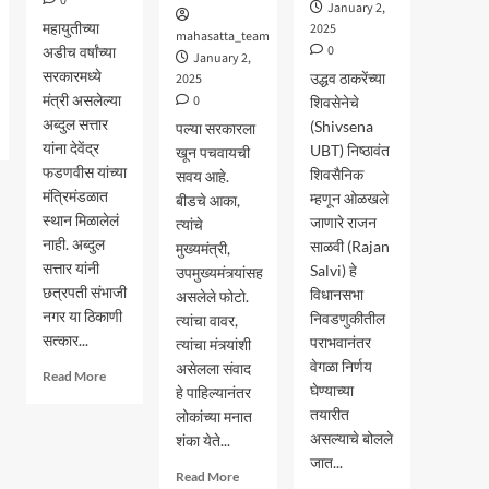
0
January 2,
महायुतीच्या
2025
mahasatta_team
0
अडीच वर्षांच्या
January 2,
सरकारमध्ये
उद्धव ठाकरेंच्या
2025
मंत्री असलेल्या
0
शिवसेनेचे
अब्दुल सत्तार
(Shivsena
पल्या सरकारला
यांना देवेंद्र
UBT) निष्ठावंत
खून पचवायची
फडणवीस यांच्या
शिवसैनिक
सवय आहे.
मंत्रिमंडळात
म्हणून ओळखले
बीडचे आका,
स्थान मिळालेलं
जाणारे राजन
त्यांचे
नाही. अब्दुल
साळवी (Rajan
मुख्यमंत्री,
सत्तार यांनी
Salvi) हे
उपमुख्यमंत्र्यांसह
छत्रपती संभाजी
विधानसभा
असलेले फोटो.
नगर या ठिकाणी
निवडणुकीतील
त्यांचा वावर,
सत्कार...
पराभवानंतर
त्यांचा मंत्र्यांशी
वेगळा निर्णय
असेलला संवाद
Read
Read More
घेण्याच्या
हे पाहिल्यानंतर
more
तयारीत
about
लोकांच्या मनात
एकनाथ
असल्याचे बोलले
शंका येते...
शिंदेंची
जात...
Read
साथ
Read More