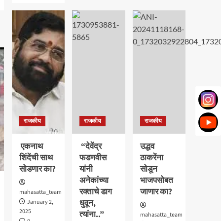
हिरण्यकेशी
about
साखर
काँग्रेस
कारखान्यावर
कार्यकर्त्यांच्या
“जोल्लेंची”
आगमनाने
एक
भाजप
हाती
पक्षाला
सत्ता..
अधिक
बळ
ः
आमदार
शशिकला
जोल्ले_
राजकीय
राजकीय
राजकीय
एकनाथ
“देवेंद्र
उद्धव
शिंदेंची साथ
फडणवीस
ठाकरेंना
सोडणार का?
यांनी
सोडून
अनेकांच्या
भाजपसोबत
रक्ताचे डाग
जाणार का?
mahasatta_team
धुवून,
January 2,
2025
त्यांना..”
mahasatta_team