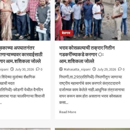
बेळगाव
वकाच्या अपघातनंतर
भराव कोसळल्याची तक्रार नितीन
गणाऱ्याच्यावर कारवाईसाठी
गडकरींच्याकडे करणार ः
रणार आम.शशिकला जोल्ले
आम.शशिकला जोल्ले
nipani
July 30, 2026
0
Mahasatta_nipani
July 29, 2026
0
शिंदेच्या मुलांच्या शैक्षणिक
निपाणी,ता.29(प्रतिनिधी)-निपाणीतून जाणाऱ्या
लाखाची मदत
राष्ट्रीय महामार्गाचे काम करणारे कंत्राटदाराने
्रतिनिधी)-कोडणी येथील दैनदिन
दर्जात्मक काम केलेले नाही.आधुनिक तंत्रजानाचा
साराचा गाडा चालविणाऱ्या शिवाजी
वापर करून काम होत असताना भराव कोसळला
..
कसा...
d
Read
Read More
e
more
ut
about
णीतील
भराव