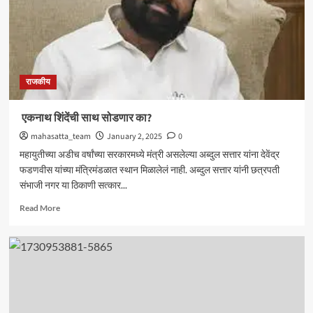
एक
हाती
सत्ता..
राजकीय
एकनाथ शिंदेंची साथ सोडणार का?
mahasatta_team
January 2, 2025
0
महायुतीच्या अडीच वर्षांच्या सरकारमध्ये मंत्री असलेल्या अब्दुल सत्तार यांना देवेंद्र
फडणवीस यांच्या मंत्रिमंडळात स्थान मिळालेलं नाही. अब्दुल सत्तार यांनी छत्रपती
संभाजी नगर या ठिकाणी सत्कार...
Read
Read More
more
about
एकनाथ
शिंदेंची
साथ
सोडणार
का?