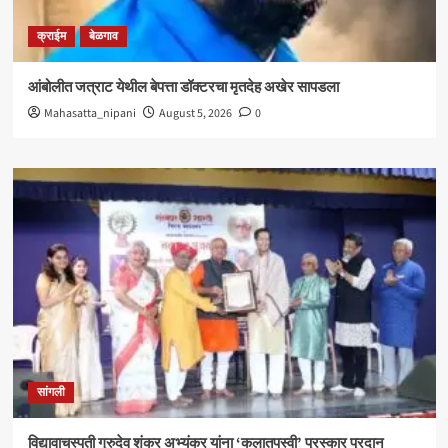
क्राईम
बेळगाव
आंबोलीत जत्राट येथील बेपत्ता डॉक्टरचा मृतदेह अखेर सापडला
Mahasatta_nipani
August 5, 2026
0
सांगली
विद्यावाचस्पती गुरुदेव शंकर अभ्यंकर यांना ‘कलातपस्वी’ पुरस्कार प्रदान