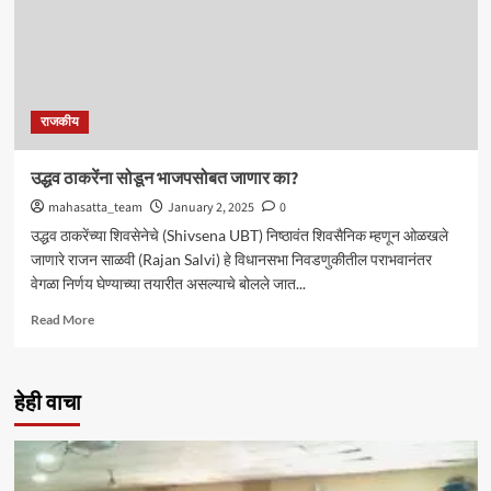
धुवून,
त्यांना..”
राजकीय
उद्धव ठाकरेंना सोडून भाजपसोबत जाणार का?
mahasatta_team
January 2, 2025
0
उद्धव ठाकरेंच्या शिवसेनेचे (Shivsena UBT) निष्ठावंत शिवसैनिक म्हणून ओळखले
जाणारे राजन साळवी (Rajan Salvi) हे विधानसभा निवडणुकीतील पराभवानंतर
वेगळा निर्णय घेण्याच्या तयारीत असल्याचे बोलले जात...
Read
Read More
more
about
उद्धव
हेही वाचा
ठाकरेंना
सोडून
भाजपसोबत
जाणार
का?