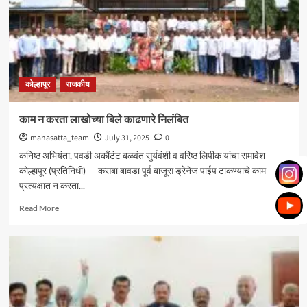
अधिक
बळ
ः
आमदार
शशिकला
जोल्ले_
कोल्हापूर
राजकीय
काम न करता लाखोच्या बिले काढणारे निलंबित
mahasatta_team
July 31, 2025
0
कनिष्ठ अभियंता, पवडी अकौंटंट बळवंत सुर्यवंशी व वरिष्ठ लिपीक यांचा समावेश
कोल्हापूर (प्रतिनिधी) कसबा बावडा पूर्व बाजूस ड्रेनेज पाईप टाकण्याचे काम
प्रत्यक्षात न करता...
Read
Read More
more
about
काम
न
करता
लाखोच्या
बिले