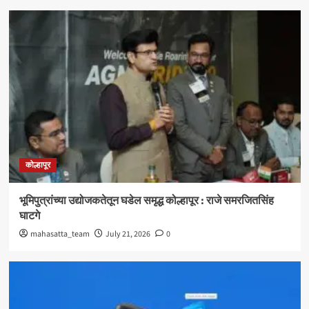
कोल्हापूर
भूमिपुत्रांच्या उद्योजकतेतून घडेल समृद्ध कोल्हापूर : राजे समरजितसिंह
घाटगे
mahasatta_team
July 21, 2026
0