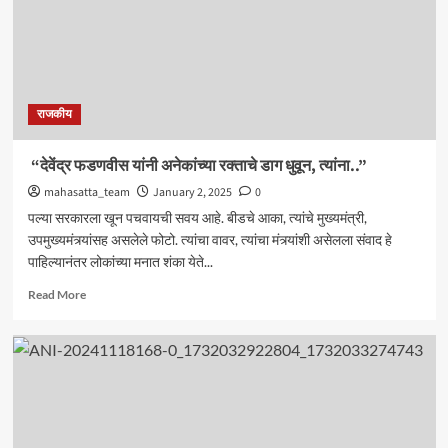
राजकीय
“देवेंद्र फडणवीस यांनी अनेकांच्या रक्ताचे डाग धुवून, त्यांना..”
mahasatta_team
January 2, 2025
0
पल्या सरकारला खून पचवायची सवय आहे. बीडचे आका, त्यांचे मुख्यमंत्री,
उपमुख्यमंत्र्यांसह असलेले फोटो. त्यांचा वावर, त्यांचा मंत्र्यांशी असेलला संवाद हे
पाहिल्यानंतर लोकांच्या मनात शंका येते...
Read
Read More
more
about
“देवेंद्र
फडणवीस
यांनी
अनेकांच्या
रक्ताचे
डाग