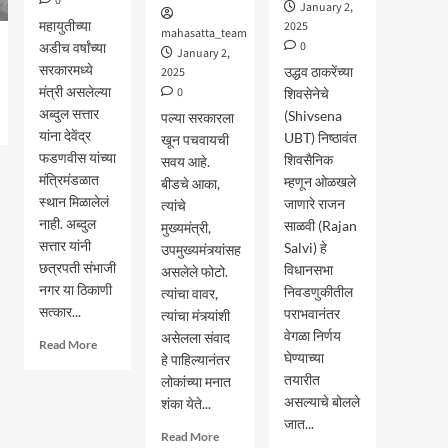
0
January 2,
महायुतीच्या
2025
mahasatta_team
0
अडीच वर्षांच्या
January 2,
सरकारमध्ये
उद्धव ठाकरेंच्या
2025
मंत्री असलेल्या
0
शिवसेनेचे
अब्दुल सत्तार
(Shivsena
पल्या सरकारला
यांना देवेंद्र
UBT) निष्ठावंत
खून पचवायची
फडणवीस यांच्या
शिवसैनिक
सवय आहे.
मंत्रिमंडळात
म्हणून ओळखले
बीडचे आका,
स्थान मिळालेलं
जाणारे राजन
त्यांचे
नाही. अब्दुल
साळवी (Rajan
मुख्यमंत्री,
सत्तार यांनी
Salvi) हे
उपमुख्यमंत्र्यांसह
छत्रपती संभाजी
विधानसभा
असलेले फोटो.
नगर या ठिकाणी
निवडणुकीतील
त्यांचा वावर,
सत्कार...
पराभवानंतर
त्यांचा मंत्र्यांशी
वेगळा निर्णय
असेलला संवाद
Read
Read More
घेण्याच्या
हे पाहिल्यानंतर
more
तयारीत
about
लोकांच्या मनात
एकनाथ
असल्याचे बोलले
शंका येते...
शिंदेंची
जात...
Read
साथ
Read More