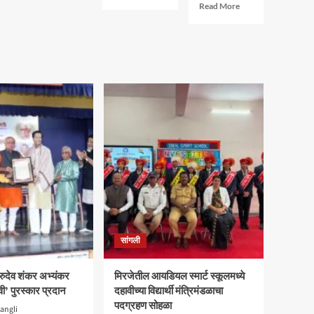
more
Read
सोडणार
Read More
about
more
का?
“देवेंद्र
about
फडणवीस
उद्धव
यांनी
ठाकरेंना
अनेकांच्या
सोडून
रक्ताचे
भाजपसोबत
डाग
जाणार
धुवून,
का?
त्यांना..”
सांगली
गुरुदेव शंकर अभ्यंकर
मिरजेतील आयडियल स्मार्ट स्कूलमध्ये
ी’ पुरस्कार प्रदान
दहावीच्या विद्यार्थी मंत्रिमंडळाचा
पदग्रहण सोहळा
angli