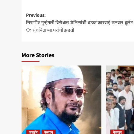
Post
Previous:
निपाणीत गुन्हेगारी विरोधात पोलिसांची धडक कारवाई-तलवार-बुलेट 
navigation
ः संशयितांच्या घरांची झडती
More Stories
क्राईम
बेळगाव
बेळगाव