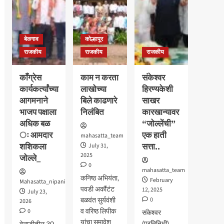
बेळगाव
कोल्हापूर
राजकीय
राजकीय
राजकीय
काँग्रेस
काम न करता
संकेश्वर
कार्यकर्त्यांच्या
लाखोच्या
हिरण्यकेशी
आगमनाने
बिले काढणारे
साखर
भाजप पक्षाला
निलंबित
कारखान्यावर
अधिक बळ
“जोल्लेंची”
ः आमदार
एक हाती
mahasatta_team
शशिकला
सत्ता..
July 31,
2025
जोल्ले_
0
mahasatta_team
कनिष्ठ अभियंता,
February
Mahasatta_nipani
पवडी अकौंटंट
12, 2025
July 23,
बळवंत सुर्यवंशी
0
2026
व वरिष्ठ लिपीक
0
संकेश्वर
यांचा समावेश
(प्रतिनिधी)
बेनाडीतील 30