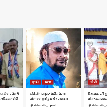
क्राईम
बेळगाव
सांगली
घाडीचा रविवारी
आंबोलीत जत्राट येथील बेपत्ता
विद्यावाचस्पती 
 आंबेडकर यांची
डॉक्टरचा मृतदेह अखेर सापडला
यांना ‘कलातपस्व
Mahasatta_nipani
Mahasatta_s