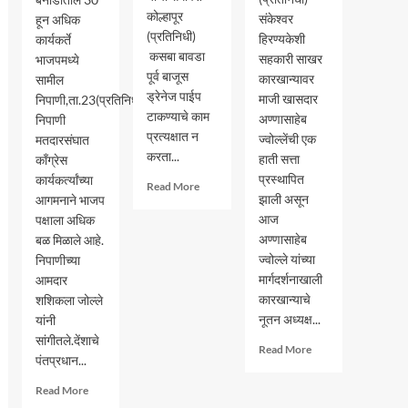
कोल्हापूर
संकेश्वर
हून अधिक
(प्रतिनिधी)
हिरण्यकेशी
कार्यकर्ते
कसबा बावडा
सहकारी साखर
भाजपमध्ये
पूर्व बाजूस
कारखान्यावर
सामील
ड्रेनेज पाईप
माजी खासदार
निपाणी,ता.23(प्रतिनिधी)-
टाकण्याचे काम
अण्णासाहेब
निपाणी
प्रत्यक्षात न
ज्वोल्लेंची एक
मतदारसंघात
करता...
हाती सत्ता
काँग्रेस
प्रस्थापित
कार्यकर्त्यांच्या
Read
Read More
झाली असून
आगमनाने भाजप
more
about
आज
पक्षाला अधिक
काम
अण्णासाहेब
बळ मिळाले आहे.
न
ज्वोल्ले यांच्या
निपाणीच्या
करता
मार्गदर्शनाखाली
आमदार
लाखोच्या
कारखान्याचे
शशिकला जोल्ले
बिले
नूतन अध्यक्ष...
यांनी
काढणारे
सांगीतले.देंशाचे
निलंबित
Read
Read More
पंतप्रधान...
more
about
Read
Read More
संकेश्वर
more