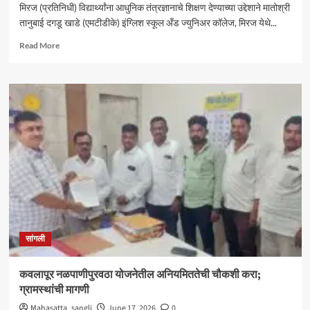
मिरज (प्रतिनिधी) विद्यार्थ्यांना आधुनिक तंत्रज्ञानाचे शिक्षण देण्याच्या उद्देशाने मातोश्री
तानुबाई दगडू खाडे (एमटीडीके) इंग्लिश स्कूल अँड ज्युनिअर कॉलेज, मिरज येथे...
Read
Read More
more
about
मिरजेत
खाडे शैक्षणिक
संकुलमध्ये
‘रोबोटिक
लॅब’चे
उत्साहात
उद्घाटन
सांगली
कवलापूर नळपाणीपुरवठा योजनेतील अनियमिततेची चौकशी करा;
ग्रामस्थांची मागणी
Mahasatta_sangli
June 17, 2026
0