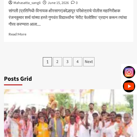
Mahasatta_sangli
June 15, 2026
0
सांगली (प्रतिनिधी-विनायक क्षीरसागर)कोल्हापूर परिक्षेत्राचे पोलीस महानिरीक्षक
रंजनकुमार शर्मा यांच्या हस्ते गुणवंत विद्यार्थ्यांना ‘मेरीट फेलोशिप’ प्रदान करून त्यांचा
गौरव करण्यात आला....
Read
Read More
more
about
पोलीस
महानिरीक्षकांच्याहस्ते
Posts
2
3
4
Next
1
मेरीट
pagination
फेलोशिप
प्रदान
Posts Grid