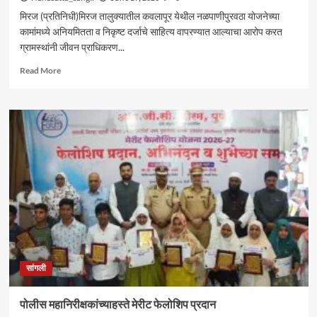
मिरज (प्रतिनिधी)मिरज तालुक्यातील कवलापूर येथील नळपाणीपुरवठा योजनेच्या
कामांमध्ये अनियमितता व निकृष्ट दर्जाचे साहित्य वापरण्यात आल्याचा आरोप करत
ग्रामस्थांनी जीवन प्राधिकरण...
Read
Read More
more
about
कवलापूर
नळपाणीपुरवठा
योजनेतील
अनियमिततेची
चौकशी
करा;
ग्रामस्थांची
मागणी
सांगली
पोलीस महानिरीक्षकांच्याहस्ते मेरीट फेलोशिप प्रदान