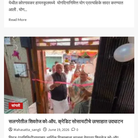
येथील कोरगावकर हायस्कूलमध्ये योगदिनानिमित्त योग प्रात्यक्षिके सादर करण्यात
आली . योग...
Read
Read More
more
about
कोरगांवकर
हायस्कूलमध्ये
योग
प्रात्यक्षिके
सांगली
सलगरेतील शिवतेज को-ऑप. क्रेडिट सोसायटीचे उत्साहात उदघाटन
Mahasatta_sangli
June 19, 2026
0
मिरज (प्रतिनिधी)गावाच्या आर्थिक विकासाला चालना देणाऱ्या शिवतेज को-ऑप.