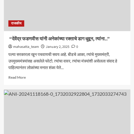
राजकीय
“देवेंद्र फडणवीस यांनी अनेकांच्या रक्ताचे डाग धुवून, त्यांना..”
mahasatta_team
January 2, 2025
0
पल्या सरकारला खून पचवायची सवय आहे. बीडचे आका, त्यांचे मुख्यमंत्री,
उपमुख्यमंत्र्यांसह असलेले फोटो. त्यांचा वावर, त्यांचा मंत्र्यांशी असेलला संवाद हे
पाहिल्यानंतर लोकांच्या मनात शंका येते...
Read
Read More
more
about
“देवेंद्र
फडणवीस
यांनी
अनेकांच्या
रक्ताचे
डाग
धुवून,
त्यांना..”