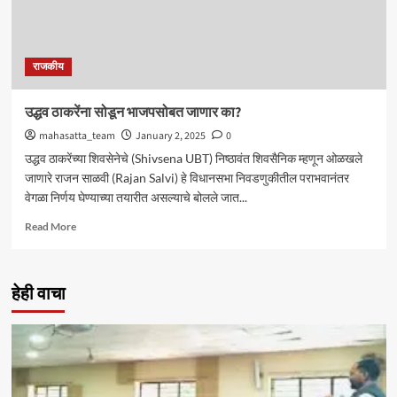
राजकीय
उद्धव ठाकरेंना सोडून भाजपसोबत जाणार का?
mahasatta_team
January 2, 2025
0
उद्धव ठाकरेंच्या शिवसेनेचे (Shivsena UBT) निष्ठावंत शिवसैनिक म्हणून ओळखले
जाणारे राजन साळवी (Rajan Salvi) हे विधानसभा निवडणुकीतील पराभवानंतर
वेगळा निर्णय घेण्याच्या तयारीत असल्याचे बोलले जात...
Read
Read More
more
about
उद्धव
हेही वाचा
ठाकरेंना
सोडून
भाजपसोबत
जाणार
का?