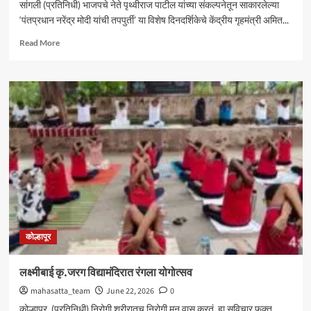
सांगली (प्रतिनिधी) भाजपचे नेते पृथ्वीराज पाटील यांच्या संकल्पनेतून साकारलेल्या
‘पंतप्रधान नरेंद्र मोदी यांची तपपुर्ती’ या विशेष दिनदर्शिकेचे केंद्रीय गृहमंत्री अमित...
Read
Read More
more
about
‘मोदींची
तपपुर्ती’
दिनदर्शिकेचे
अमित
शहा
यांनी
केले
कौतुक
कोल्हापूर
लक्ष्मीबाई कृ.जरग विद्यामंदिरात रंगला योगोत्सव
mahasatta_team
June 22, 2026
0
कोल्हापूर. (प्रतिनिधी) निरोगी शरीरातच निरोगी मन वास करतं. हा सुविचार फक्त