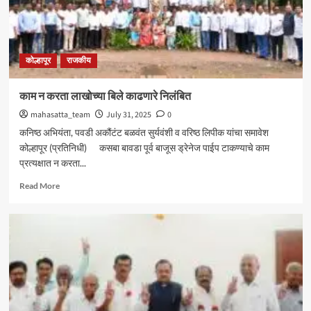
ः
आमदार
शशिकला
जोल्ले_
कोल्हापूर
राजकीय
काम न करता लाखोच्या बिले काढणारे निलंबित
mahasatta_team
July 31, 2025
0
कनिष्ठ अभियंता, पवडी अकौंटंट बळवंत सुर्यवंशी व वरिष्ठ लिपीक यांचा समावेश
कोल्हापूर (प्रतिनिधी) कसबा बावडा पूर्व बाजूस ड्रेनेज पाईप टाकण्याचे काम
प्रत्यक्षात न करता...
Read
Read More
more
about
काम
न
करता
लाखोच्या
बिले
काढणारे
निलंबित