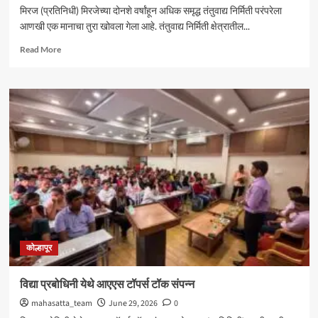
मिरज (प्रतिनिधी) मिरजेच्या दोनशे वर्षांहून अधिक समृद्ध तंतुवाद्य निर्मिती परंपरेला
आणखी एक मानाचा तुरा खोवला गेला आहे. तंतुवाद्य निर्मिती क्षेत्रातील...
Read
Read More
more
about
मिरजेच्या
तंतुवाद्य
परंपरेचा
जागतिक
गौरव;
मोहसीन
मिरजकर
यांना
‘स्टेट
आर्टिसन
एक्सलन्स
अवॉर्ड’
कोल्हापूर
विद्या प्रबोधिनी येथे आएएस टॉपर्स टॉक संपन्न
mahasatta_team
June 29, 2026
0