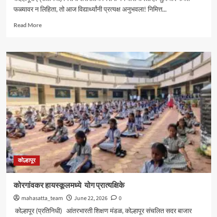
फळ्यावर न लिहिता, तो आज विद्यार्थ्यांनी प्रत्यक्ष अनुभवला! निमित्त...
Read
Read More
more
about
लक्ष्मीबाई
कृ.जरग
विद्यामंदिरात
रंगला
योगोत्सव
कोल्हापूर
कोरगांवकर हायस्कूलमध्ये योग प्रात्यक्षिके
mahasatta_team
June 22, 2026
0
कोल्हापूर (प्रतिनिधी) आंतरभारती शिक्षण मंडळ, कोल्हापूर संचलित सदर बाजार