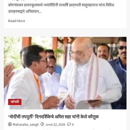
कोरगांवकर हायस्कूलमध्ये जयंतीदिनी राजार्षि छत्रपती शाहूमहाराज यांना विविध
उपक्रमाद्वारे अभिवादन...
Read
Read More
more
about
कोरगांवकर
हायस्कूल
“शाहू”
मय
;
विविध
उपक्रमाने
राजर्षिंना
अभिवादन
सांगली
‘मोदींची तपपुर्ती’ दिनदर्शिकेचे अमित शहा यांनी केले कौतुक
Mahasatta_sangli
June 22, 2026
0