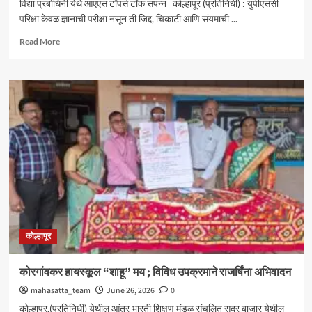
विद्या प्रबोधिनी येथे आएएस टॉपर्स टॉक संपन्न कोल्हापूर (प्रतिनिधी) : युपीएससी
परिक्षा केवळ ज्ञानाची परीक्षा नसून ती जिद्द, चिकाटी आणि संयमाची ...
Read
Read More
more
about
विद्या
प्रबोधिनी
येथे
आएएस
टॉपर्स
टॉक
संपन्न
कोल्हापूर
कोरगांवकर हायस्कूल “शाहू” मय ; विविध उपक्रमाने राजर्षिंना अभिवादन
mahasatta_team
June 26, 2026
0
कोल्हापूर.(प्रतिनिधी) येथील आंतर भारती शिक्षण मंडळ संचलित सदर बाजार येथील