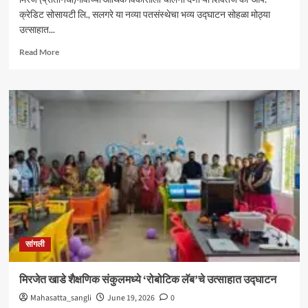
क्रेडिट सोसायटी लि., सलगरे या नव्या पतसंस्थेचा भव्य उद्घाटन सोहळा मोठ्या
उत्साहात...
Read
Read More
more
about
सलगरेतील
शिवतेज
को-
ऑप.
क्रेडिट
सोसायटीचे
उत्साहात
उदघाटन
सांगली
मिरजेत खाडे शैक्षणिक संकुलमध्ये ‘रोबोटिक लॅब’चे उत्साहात उद्घाटन
Mahasatta_sangli
June 19, 2026
0